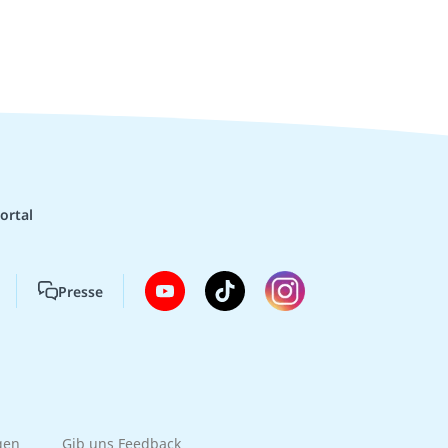
ortal
Presse
gen
Gib uns Feedback