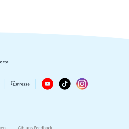
ortal
Presse
gen
Gib uns Feedback