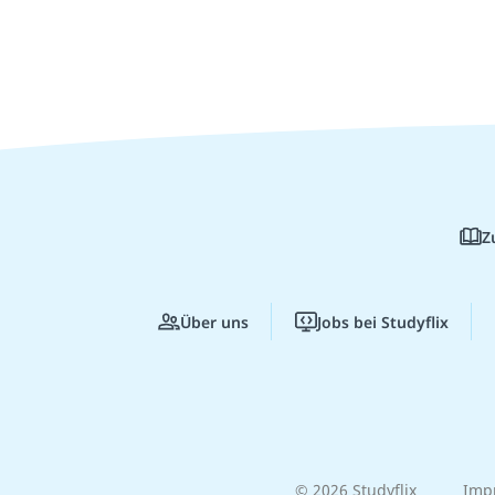
Z
Über uns
Jobs bei Studyflix
© 2026 Studyflix
Imp