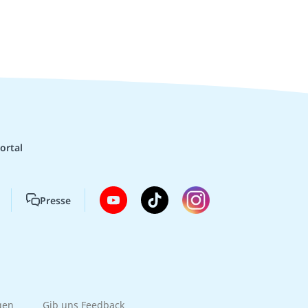
ortal
Presse
gen
Gib uns Feedback