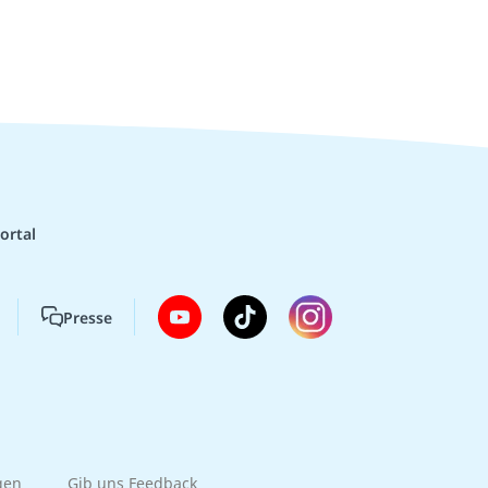
ortal
Presse
gen
Gib uns Feedback