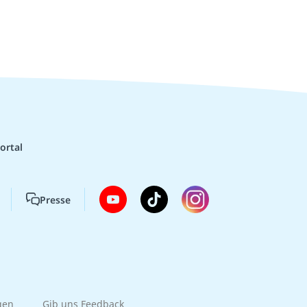
ortal
Presse
gen
Gib uns Feedback