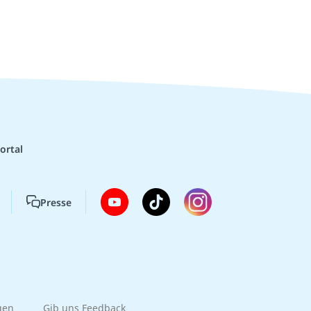
ortal
Presse
gen
Gib uns Feedback