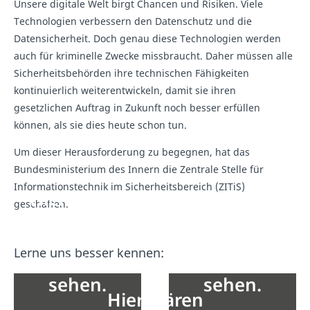
Unsere digitale Welt birgt Chancen und Risiken. Viele
Technologien verbessern den Datenschutz und die
Datensicherheit. Doch genau diese Technologien werden
auch für kriminelle Zwecke missbraucht. Daher müssen alle
Sicherheitsbehörden ihre technischen Fähigkeiten
kontinuierlich weiterentwickeln, damit sie ihren
gesetzlichen Auftrag in Zukunft noch besser erfüllen
können, als sie dies heute schon tun.
Um dieser Herausforderung zu begegnen, hat das
Bundesministerium des Innern die Zentrale Stelle für
Informationstechnik im Sicherheitsbereich (ZITiS)
Hier wären
Hier wären
geschaffen.
eigentlich
eigentlich
Inhalte von
Inhalte von
Lerne uns besser kennen:
YouTube zu
YouTube zu
sehen.
sehen.
Hier wären