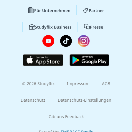
Für Unternehmen
Partner
Studyflix Business
Presse
© 2026 Studyflix
Impressum
AGB
Datenschutz
Datenschutz-Einstellungen
Gib uns Feedback
Part of the
EMBRACE family