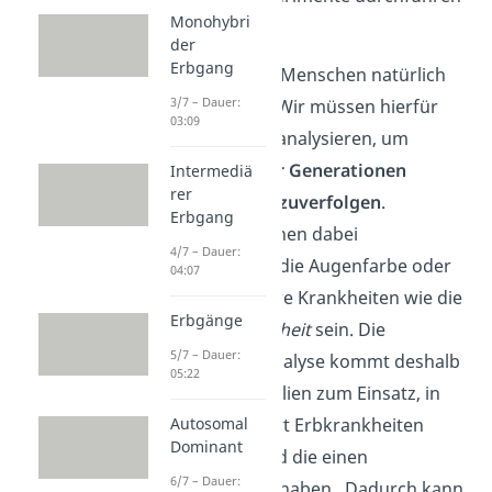
Monohybri
kannst.
der
Erbgang
Das ist bei uns Menschen natürlich
3/7 – Dauer:
nicht möglich. Wir müssen hierfür
03:09
Stammbäume analysieren, um
Merkmale über Generationen
Intermediä
rer
hinweg zurückzuverfolgen
.
Erbgang
Merkmale können dabei
4/7 – Dauer:
beispielsweise die Augenfarbe oder
04:07
auch vererbbare Krankheiten wie die
Erbgänge
Rot-Grün-Blindheit
sein.
Die
5/7 – Dauer:
Stammbaumanalyse kommt deshalb
05:22
häufig bei Familien zum Einsatz, in
denen vermehrt Erbkrankheiten
Autosomal
Dominant
auftauchen und die einen
6/7 – Dauer:
Kinderwunsch haben.
Dadurch kann