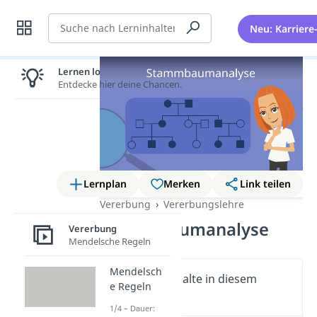
Suche
Neu: Karriere
Lernen lohnt sich!
Entdecke hier deine Chancen.
Lernplan
Merken
Link teilen
Vererbung
Vererbungslehre
Stammbaumanalyse
Vererbung
Mendelsche Regeln
Mendelsch
Wichtige Inhalte in diesem
e Regeln
Video
1/4 – Dauer: