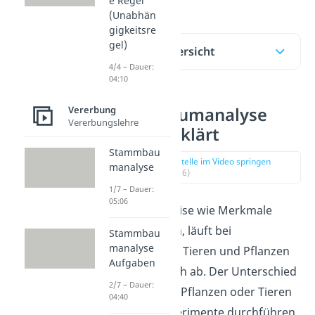
e Regel
(Unabhän
gigkeitsre
gel)
Inhaltsübersicht
4/4 – Dauer:
04:10
Vererbung
Stammbaumanalyse
Vererbungslehre
einfach erklärt
Stammbau
zur Stelle im Video springen
manalyse
(00:16)
1/7 – Dauer:
05:06
Die Art und Weise wie Merkmale
vererbt werden, läuft bei
Stammbau
manalyse
uns
Menschen, Tieren und Pflanzen
Aufgaben
im Prinzip gleich ab. Der Unterschied
2/7 – Dauer:
ist, dass du bei Pflanzen oder
Tieren
04:40
Kreuzungsexperimente
durchführen