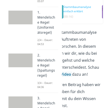
05:07
Stammbaumanalyse
einfach erklärt
1.
(00:16)
Mendelsch
e Regel
(Uniformit
Mithilfe einer Stammbaumanalyse
ätsregel)
kannst du das Auftreten von
2/4 – Dauer:
04:53
Merkmalen erforschen. In diesem
Beitrag erklären wir dir, wie du bei
2.
der Analyse vorgehst und welche
Mendelsch
e Regel
Erbgänge du unterscheidest. Schau
(Spaltungs
dir jetzt unser
Video
dazu an!
regel)
3/4 – Dauer:
In einem weiteren Beitrag haben wir
04:36
konkrete Aufgaben für dich
3.
vorbereitet, damit du dein Wissen
Mendelsch
anwenden kannst.