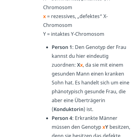
Chromosom
x
= rezessives, „defektes“ X-
Chromosom
Y = intaktes Y-Chromosom
Person 1
: D
en Genotyp der Frau
kannst du hier eindeutig
zuordnen:
X
x
, da sie mit einem
gesunden Mann einen kranken
Sohn hat. Es handelt sich um eine
phänotypisch gesunde Frau, die
aber eine Überträgerin
(
Konduktorin
) ist.
Person 4
: Erkrankte Männer
müssen den Genotyp
x
Y
besitzen,
denn sie besitzen das defekte