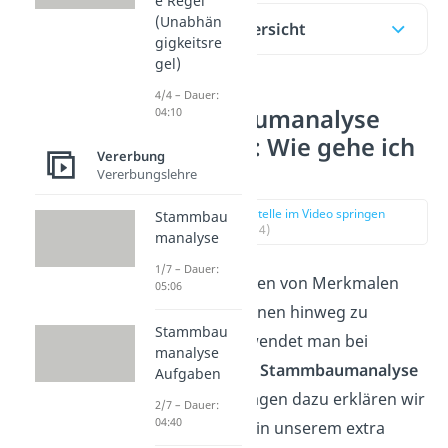
e Regel
(Unabhän
Inhaltsübersicht
gigkeitsre
gel)
4/4 – Dauer:
Stammbaumanalyse
04:10
Aufgaben: Wie gehe ich
Vererbung
vor?
Vererbungslehre
zur Stelle im Video springen
Stammbau
(00:14)
manalyse
1/7 – Dauer:
Um das Auftreten von Merkmalen
05:06
über Generationen hinweg zu
Stammbau
untersuchen, wendet man bei
manalyse
Menschen eine
Stammbaumanalyse
Aufgaben
an. Die Grundlagen dazu erklären wir
2/7 – Dauer:
04:40
dir ausführlich in unserem extra