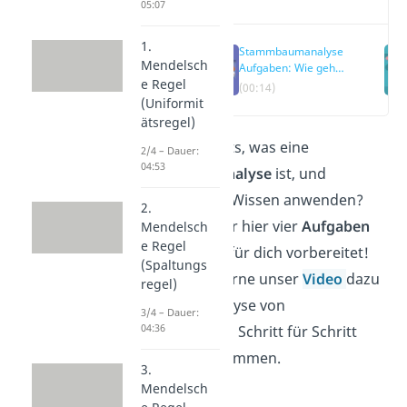
05:07
1.
Stammbaumanalyse
Mendelsch
Aufgaben: Wie gehe
e Regel
ich vor?
(00:14)
(Uniformit
ätsregel)
Du weißt bereits, was eine
2/4 – Dauer:
04:53
Stammbaumanalyse
ist, und
möchtest dein Wissen anwenden?
2.
Dann haben wir hier vier
Aufgaben
Mendelsch
e Regel
mit Lösungen
für dich vorbereitet!
(Spaltungs
Schau auch gerne unser
Video
dazu
regel)
an, um die Analyse von
3/4 – Dauer:
04:36
Stammbäumen Schritt für Schritt
erklärt zu bekommen.
3.
Mendelsch