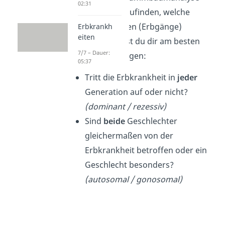
02:31
Übung herauszufinden, welche
Vererbungsarten (Erbgänge)
Erbkrankh
eiten
vorliegen, stellst du dir am besten
7/7 – Dauer:
immer zwei Fragen:
05:37
Tritt die Erbkrankheit in
jeder
Generation auf oder nicht?
(dominant / rezessiv)
Sind
beide
Geschlechter
gleichermaßen von der
Erbkrankheit betroffen oder ein
Geschlecht besonders?
(autosomal / gonosomal)