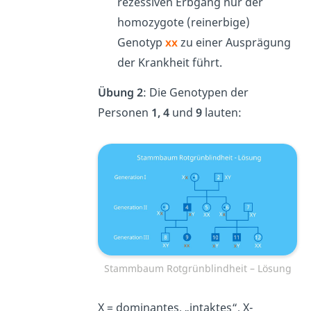
rezessiven Erbgang nur der
homozygote (reinerbige)
Genotyp
xx
zu einer Ausprägung
der Krankheit führt.
Übung 2
: Die Genotypen der
Personen
1, 4
und
9
lauten:
Stammbaum Rotgrünblindheit – Lösung
X
= dominantes, „intaktes“, X-