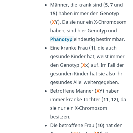
Männer, die krank sind (
5, 7
und
15
) haben immer den Genotyp
(
X
Y
). Da sie nur ein X-Chromosom
haben, sind hier Genotyp und
Phänotyp
eindeutig bestimmbar.
Eine kranke Frau (
1
), die auch
gesunde Kinder hat, weist immer
den Genotyp (
X
x
) auf. Im Fall der
gesunden Kinder hat sie also ihr
gesundes Allel weitergegeben.
Betroffene Männer (
X
Y
) haben
immer kranke Töchter (
11, 12
), da
sie nur ein X-Chromosom
besitzen.
Die betroffene Frau (
10)
hat den