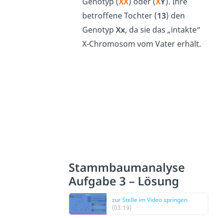
Genotyp (
X
X
) oder (
X
Y
)
. Ihre
betroffene Tochter (
13
) den
Genotyp
Xx
, da sie das „intakte“
X-Chromosom vom Vater erhält.
Stammbaumanalyse
Aufgabe 3 – Lösung
zur Stelle im Video springen
(03:19)