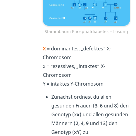
Stammbaum Phosphatdiabetes – Lösung
X
= dominantes, „defektes“ X-
Chromosom
x = rezessives, „intaktes“ X-
Chromosom
Y = intaktes Y-Chromosom
Zunächst ordnest du allen
gesunden Frauen (
3, 6
und
8
) den
Genotyp (
xx
) und allen gesunden
Männern (
2, 4, 9
und
13
) den
Genotyp (
xY
) zu.