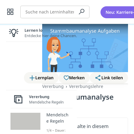
Suche
Neu: Karriere
Lernen lohnt sich!
Entdecke hier deine Chancen.
Lernplan
Merken
Link teilen
Vererbung
Vererbungslehre
Stammbaumanalyse
Vererbung
Mendelsche Regeln
Aufgaben
Mendelsch
e Regeln
Wichtige Inhalte in diesem
1/4 – Dauer:
Video