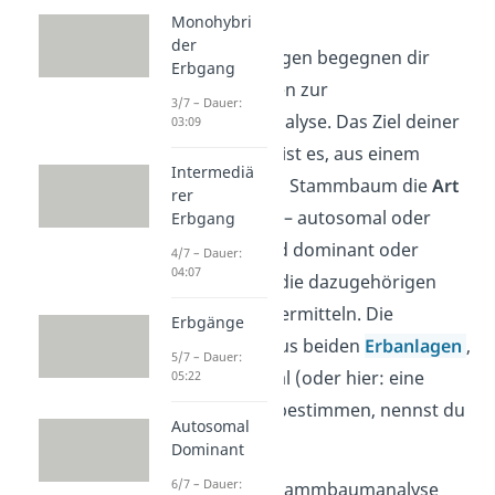
Beitrag
!
Monohybri
der
Auch in Prüfungen begegnen dir
Erbgang
häufig Aufgaben zur
3/7 – Dauer:
Stammbaumanalyse. Das Ziel deiner
03:09
Untersuchung ist es, aus einem
Intermediä
„unbekannten“ Stammbaum die
Art
rer
der Vererbung
– autosomal oder
Erbgang
gonosomal und dominant oder
4/7 – Dauer:
04:07
rezessiv – und die dazugehörigen
Genotypen
zu ermitteln. Die
Erbgänge
Kombination aus beiden
Erbanlagen
,
5/7 – Dauer:
die ein Merkmal (oder hier: eine
05:22
Erbkrankheit) bestimmen, nennst du
Autosomal
Genotyp.
Dominant
6/7 – Dauer:
Um bei einer Stammbaumanalyse