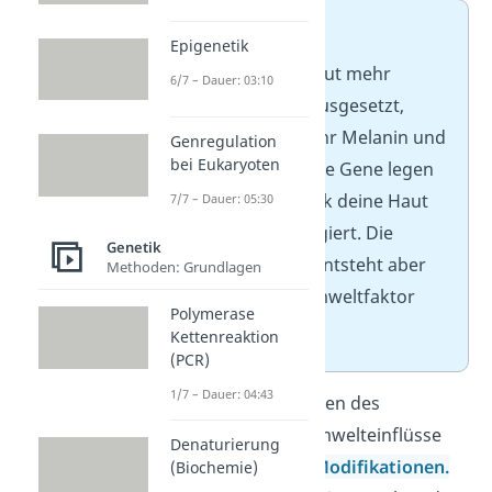
➡️
Beispiel:
Epigenetik
Wenn du deine Haut mehr
6/7 – Dauer: 03:10
Sonnenstrahlen ausgesetzt,
produziert sie mehr Melanin und
Genregulation
bei Eukaryoten
wird dunkler. Deine Gene legen
zwar fest, wie stark deine Haut
7/7 – Dauer: 05:30
auf die Sonne reagiert. Die
Genetik
Bräunung selbst entsteht aber
Methoden: Grundlagen
erst durch den Umweltfaktor
Polymerase
Sonnenlicht.
Kettenreaktion
(PCR)
1/7 – Dauer: 04:43
Solche Veränderungen des
Phänotyps durch Umwelteinflüsse
Denaturierung
bezeichnest du als
Modifikationen
.
(Biochemie)