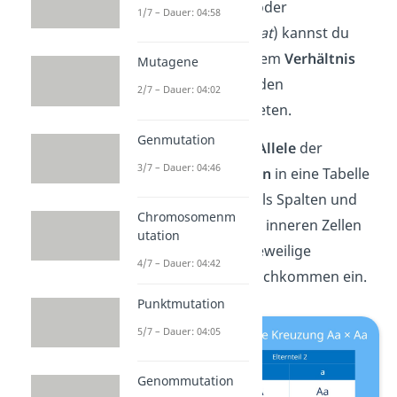
Kreuzungsquadrat
oder
1/7 – Dauer: 04:58
Kombinationsquadrat
) kannst du
bestimmen in welchem
Verhältnis
Mutagene
die Phänotypen bei den
2/7 – Dauer: 04:02
Nachkommen
auftreten.
Genmutation
Dafür trägst du die
Allele
der
3/7 – Dauer: 04:46
Genotypen der
Eltern
in eine Tabelle
ein — ein Elternteil als Spalten und
Chromosomenm
eins als Zeilen. In die inneren Zellen
utation
trägst du dann die jeweilige
4/7 – Dauer: 04:42
Kombination
der Nachkommen ein.
Punktmutation
5/7 – Dauer: 04:05
Genommutation