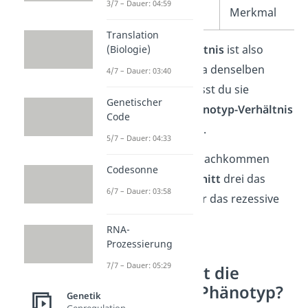
3/7 – Dauer: 04:59
Merkmal
Translation
Das
Genotyp-Verhältnis
ist also
(Biologie)
1 : 2 : 1
. Da AA und Aa denselben
4/7 – Dauer: 03:40
Phänotyp zeigen, fasst du sie
Genetischer
zusammen. Das
Phänotyp-Verhältnis
Code
beträgt deshalb
3 : 1
.
5/7 – Dauer: 04:33
Das heißt, von vier Nachkommen
Codesonne
zeigen
im Durchschnitt
drei das
6/7 – Dauer: 03:58
dominante und einer das rezessive
Merkmal.
RNA-
Prozessierung
7/7 – Dauer: 05:29
Wie verändert die
Umwelt den Phänotyp?
Genetik
Genregulation