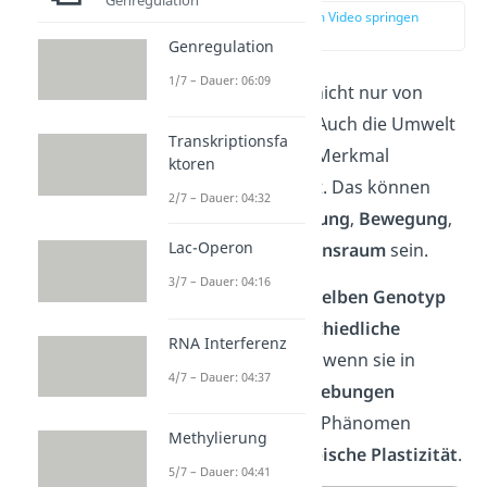
zur Stelle im Video springen
(01:30)
Genregulation
1/7 – Dauer: 06:09
Der Phänotyp wird nicht nur von
Genotyp bestimmt. Auch die Umwelt
Transkriptionsfa
beeinflusst, wie ein Merkmal
ktoren
letztendlich aussieht. Das können
2/7 – Dauer: 04:32
zum Beispiel
Ernährung
,
Bewegung
,
Lac-Operon
Klima
oder der
Lebensraum
sein.
3/7 – Dauer: 04:16
Individuen mit
demselben Genotyp
können also
unterschiedliche
RNA Interferenz
Phänotypen
zeigen, wenn sie in
4/7 – Dauer: 04:37
verschiedenen Umgebungen
aufwachsen. Dieses Phänomen
Methylierung
nennst du
phänotypische Plastizität
.
5/7 – Dauer: 04:41