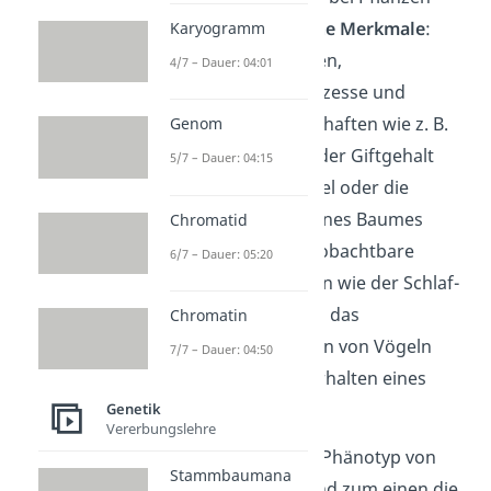
🩺 Physiologische Merkmale
:
Karyogramm
innere Funktionen,
4/7 – Dauer: 04:01
Stoffwechselprozesse und
zelluläre Eigenschaften wie z. B.
Genom
die Blutgruppe, der Giftgehalt
5/7 – Dauer: 04:15
einer Brennnessel oder die
Frostresistenz eines Baumes
Chromatid
✋ Verhalten
: beobachtbare
6/7 – Dauer: 05:20
Verhaltensweisen wie der Schlaf-
Wach-Rhythmus, das
Chromatin
Nestbauverhalten von Vögeln
7/7 – Dauer: 04:50
oder das Jagdverhalten eines
Wolfs
Genetik
Vererbungslehre
Bestimmt wird dein Phänotyp von
Stammbaumana
zwei Dingen: Das sind zum einen die