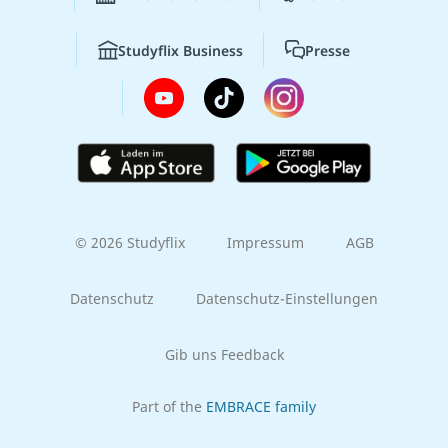
Studyflix Business
Presse
© 2026 Studyflix
Impressum
AGB
Datenschutz
Datenschutz-Einstellungen
Gib uns Feedback
Part of the
EMBRACE family