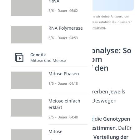
rRNA
5/6 – Dauer: 06:02
Nach Beantwortung speichern wir deine Antwort, um
Studyflix zu verbessern. Mehr dazu erfährst du in unserer
RNA Polymerase
Datenschutzerklärung
.
6/6 – Dauer: 04:53
Stammbaumanalyse: So
Genetik
schließt du vom
Mitose und Meiose
Phänotyp auf den
Mitose Phasen
Genotyp
1/5 – Dauer: 04:18
Mutter und Vater vererben jeweils
ein Allel an ihr Kind. Deswegen
Meiose einfach
erklärt
kannst du mit einer
2/5 – Dauer: 04:48
Stammbaumanalyse
die
Genotypen
der Generationen bestimmen
. Dafür
Mitose
musst du dir nur die
Verteilung der