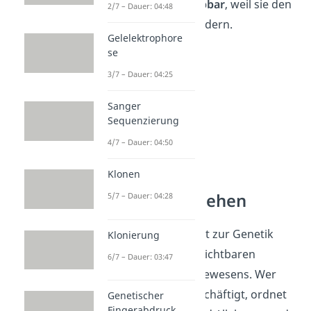
Sie sind
nicht vererbbar
, weil sie den
2/7 – Dauer: 04:48
Genotyp nicht verändern.
Gelelektrophore
se
3/7 – Dauer: 04:25
Sanger
Sequenzierung
4/7 – Dauer: 04:50
Klonen
Genetik verstehen
5/7 – Dauer: 04:28
Der Phänotyp gehört zur Genetik
Klonierung
und beschreibt die sichtbaren
6/7 – Dauer: 03:47
Merkmale eines Lebewesens. Wer
sich mit Genetik beschäftigt, ordnet
Genetischer
Fingerabdruck