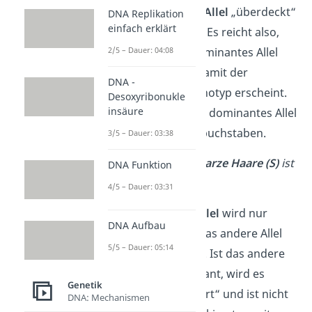
Ein
dominantes Allel
„überdeckt“
DNA Replikation
einfach erklärt
das andere Allel. Es reicht also,
2/5 – Dauer: 04:08
wenn nur ein dominantes Allel
vorhanden ist, damit der
DNA -
zugehörige Phänotyp erscheint.
Desoxyribonukle
insäure
Du markierst ein dominantes Allel
mit einem Großbuchstaben.
3/5 – Dauer: 03:38
➡️
Das Allel für
schwarze Haare (S)
ist
DNA Funktion
dominant.
4/5 – Dauer: 03:31
Ein
rezessives Allel
wird nur
DNA Aufbau
sichtbar, wenn das andere Allel
5/5 – Dauer: 05:14
auch rezessiv ist. Ist das andere
Allel aber dominant, wird es
Genetik
davon „überlagert“ und ist nicht
DNA: Mechanismen