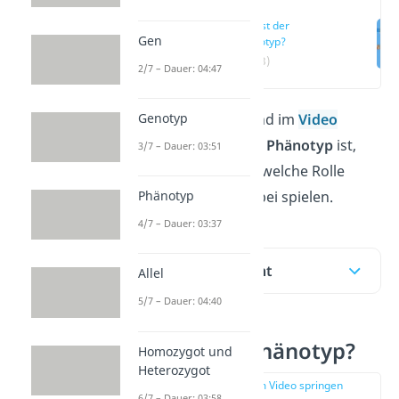
Was ist der
Gen
Phänotyp?
(00:13)
2/7 – Dauer: 04:47
Genotyp
In diesem Beitrag und im
Video
erfährst du, was der
Phänotyp
ist,
3/7 – Dauer: 03:51
wie er entsteht und welche Rolle
Phänotyp
Umweltfaktoren dabei spielen.
4/7 – Dauer: 03:37
Inhaltsübersicht
Allel
5/7 – Dauer: 04:40
Was ist der Phänotyp?
Homozygot und
Heterozygot
zur Stelle im Video springen
6/7 – Dauer: 03:58