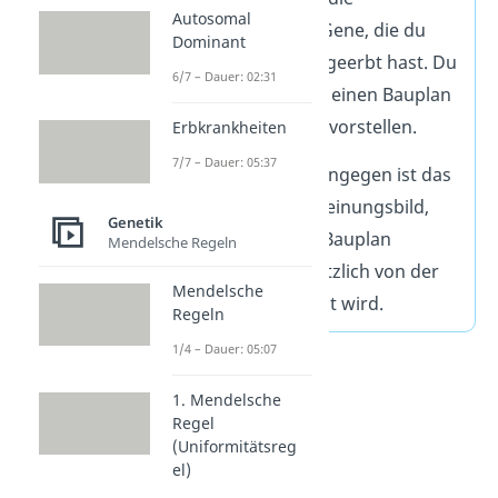
Autosomal
Kombination der Gene, die du
Dominant
von deinen Eltern geerbt hast. Du
6/7 – Dauer: 02:31
kannst dir das wie einen Bauplan
für deinen Körper vorstellen.
Erbkrankheiten
7/7 – Dauer: 05:37
👁️Der Phänotyp hingegen ist das
tatsächliche Erscheinungsbild,
Genetik
das durch diesen Bauplan
Mendelsche Regeln
entsteht und zusätzlich von der
Mendelsche
Umwelt beeinflusst wird.
Regeln
1/4 – Dauer: 05:07
1. Mendelsche
Regel
(Uniformitätsreg
el)