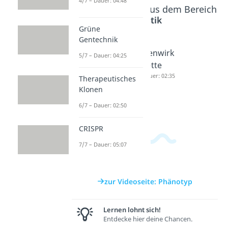
4/7 – Dauer: 04:48
Beliebte Inhalte aus dem Bereich
Genetik
Grüne
Gentechnik
Allel
Homozy
Genwirk
5/7 – Dauer: 04:25
Dauer: 04:40
got und
kette
Heteroz
Dauer: 02:35
Therapeutisches
ygot
Klonen
Dauer: 03:58
6/7 – Dauer: 02:50
CRISPR
7/7 – Dauer: 05:07
zur Videoseite: Phänotyp
Lernen lohnt sich!
Entdecke hier deine Chancen.