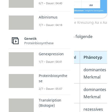
6/7 – Dauer: 04:40
Albinismus
Punnett-Quadrat für die Kreuzung Aa x Aa
7/7 – Dauer: 04:18
Daraus ergeben sich folgende
Genetik
Proteinbiosynthese
Verhältnisse:
Genexpression
Genotyp
Anzahl
Phänotyp
1/7 – Dauer: 04:41
AA
1
dominantes
Proteinbiosynthe
Merkmal
se
Aa
2
dominantes
2/7 – Dauer: 05:07
Merkmal
Transkription
(Biologie)
aa
1
rezessives