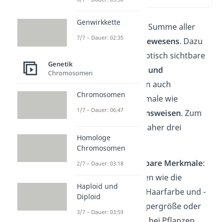
(00:13)
Genwirkkette
Der Phänotyp ist die Summe aller
7/7 – Dauer: 02:35
Merkmale eines Lebewesens
. Dazu
gehören nicht nur optisch sichtbare
Genetik
Merkmale wie
Haut- und
Chromosomen
Augenfarbe
, sondern auch
Chromosomen
beobachtbare Merkmale wie
1/7 – Dauer: 06:47
bestimmte
Verhaltensweisen
. Zum
Phänotyp gehören daher drei
Homologe
Kategorien:
Chromosomen
👁️ Optisch sichtbare Merkmale
:
2/7 – Dauer: 03:18
äußere Strukturen wie die
Haploid und
Augenfarbe, die Haarfarbe und -
Diploid
struktur, die Körpergröße oder
3/7 – Dauer: 03:59
die Blütenfarben bei Pflanzen