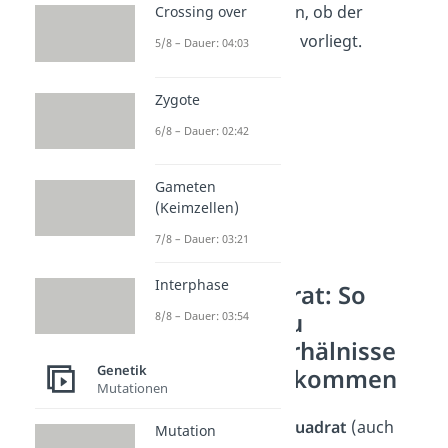
nicht ganz sicher sein, ob der
Crossing over
Genotyp
AA oder Aa
vorliegt.
5/8 – Dauer: 04:03
Zygote
6/8 – Dauer: 02:42
Gameten
(Keimzellen)
7/8 – Dauer: 03:21
Interphase
Punett-Quadrat: So
bestimmst du
8/8 – Dauer: 03:54
Phänotyp-Verhälnisse
Genetik
bei den Nachkommen
Mutationen
Mit einem
Punnet-Quadrat
(auch
Mutation