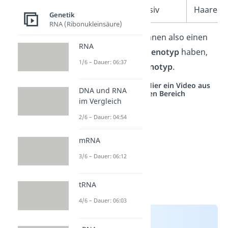
rezessiv
Haare
Genetik
RNA (Ribonukleinsäure)
Zwei Lebewesen können also einen
RNA
unterschiedlichen Genotyp
haben,
1/6 – Dauer: 06:37
aber
denselben Phänotyp
.
Studyflix vernetzt: Hier ein Video aus
DNA und RNA
einem anderen Bereich
im Vergleich
2/6 – Dauer: 04:54
mRNA
3/6 – Dauer: 06:12
tRNA
4/6 – Dauer: 06:03