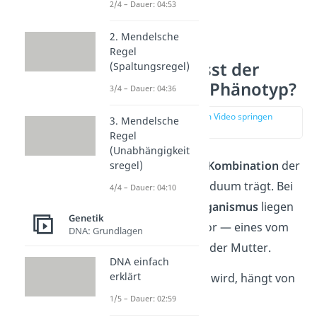
2/4 – Dauer: 04:53
2. Mendelsche
Regel
Wie beeinflusst der
(Spaltungsregel)
Genotyp den Phänotyp?
3/4 – Dauer: 04:36
zur Stelle im Video springen
3. Mendelsche
(00:46)
Regel
(Unabhängigkeit
Der
Genotyp
ist die
Kombination
der
sregel)
Allele
,
die ein Individuum trägt.
Bei
4/4 – Dauer: 04:10
einem
diploiden Organismus
liegen
Genetik
immer
zwei Allele
vor — eines vom
DNA: Grundlagen
Vater und eines von der Mutter.
DNA einfach
erklärt
Ob ein Allel
sichtbar
wird, hängt von
seiner Art ab:
1/5 – Dauer: 02:59