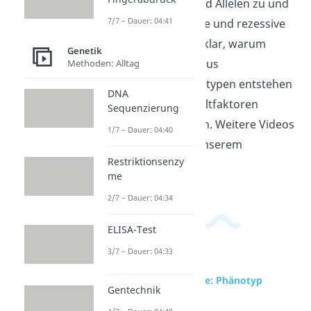
Merkmale Genen und Allelen zu und
7/7 – Dauer: 04:41
vergleicht dominante und rezessive
Vererbung. So wird klar, warum
Genetik
derselbe Phänotyp aus
Methoden: Alltag
verschiedenen Genotypen entstehen
DNA
kann und wie Umweltfaktoren
Sequenzierung
Merkmale mitprägen. Weitere Videos
1/7 – Dauer: 04:40
dazu findest du in unserem
Restriktionsenzy
Biologiebereich.
me
2/7 – Dauer: 04:34
ELISA-Test
3/7 – Dauer: 04:33
zur Videoseite: Phänotyp
Gentechnik