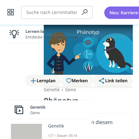
Suche
Neu: Karriere
Lernen lohnt sich!
Entdecke hier deine Chancen.
Lernplan
Merken
Link teilen
Genetik
Gene
Phänotyp
Genetik
Gene
Wichtige Inhalte in diesem
Genetik
Video
1/7 – Dauer: 05:16