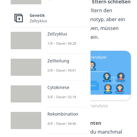
Auf Genotyp der
Eltern schließen
— Haben beide Eltern den
Genetik
dominanten Phänotyp, aber ein
Zellzyklus
Kind den rezessiven, müssen
Zellzyklus
beide Eltern
Aa
sein.
1/8 – Dauer: 04:28
Zellteilung
2/8 – Dauer: 04:01
Cytokinese
3/8 – Dauer: 02:18
Stammbaumanalyse
Rekombination
Wichtig:
Bei
dominanten
4/8 – Dauer: 04:46
Phänotypen
kannst du manchmal