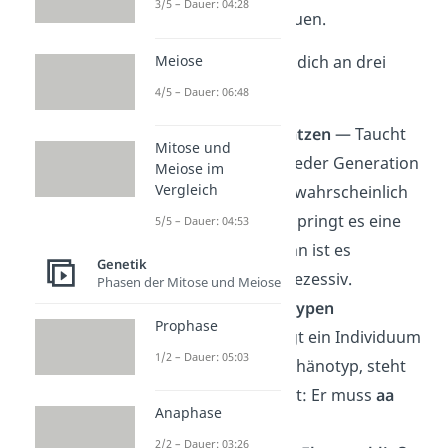
3/5 – Dauer: 04:28
Phänotypen
anschauen.
Meiose
Dafür orientierst du dich an drei
Grundregeln:
4/5 – Dauer: 06:48
Erbgang einschätzen
— Taucht
Mitose und
das Merkmal in jeder Generation
Meiose im
Vergleich
auf? Dann ist es wahrscheinlich
dominant. Überspringt es eine
5/5 – Dauer: 04:53
Generation? Dann ist es
Genetik
wahrscheinlich rezessiv.
Phasen der Mitose und Meiose
Rezessive Genotypen
Prophase
festlegen
— Zeigt ein Individuum
1/2 – Dauer: 05:03
den rezessiven Phänotyp, steht
sein Genotyp fest: Er muss
aa
Anaphase
sein.
2/2 – Dauer: 03:26