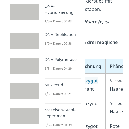
sichtbar. Du markierst es mit
DNA-
einem Kleinbuchstaben.
Hybridisierung
➡️
Das Allel für
rote Haare (r)
ist
1/5 – Dauer: 04:03
rezessiv.
DNA Replikation
Daraus ergeben sich
drei mögliche
2/5 – Dauer: 05:58
Genotypen
:
DNA Polymerase
Genotyp
Bezeichnung
Phänoty
3/5 – Dauer: 04:29
SS
homozygot
Schwarz
Nukleotid
dominant
Haare
4/5 – Dauer: 05:21
Sr
heterozygot
Schwarz
Meselson-Stahl-
Haare
Experiment
5/5 – Dauer: 04:39
rr
homozygot
Rote