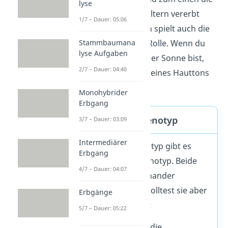
lyse
Gene, die dir deine Eltern vererbt
1/7 – Dauer: 05:06
haben. Zum anderen spielt auch die
Stammbaumana
Umwelt eine große Rolle. Wenn du
lyse Aufgaben
zum Beispiel viel in der Sonne bist,
2/7 – Dauer: 04:40
wird der Phänotyp deines Hauttons
dunkler.
Monohybrider
Erbgang
Phänotyp vs. Genotyp
3/7 – Dauer: 03:09
Intermediärer
Neben dem Phänotyp gibt es
Erbgang
auch noch den Genotyp. Beide
4/7 – Dauer: 04:07
hängen eng miteinander
zusammen — du solltest sie aber
Erbgänge
nicht verwechseln:
5/7 – Dauer: 05:22
🧬Der Genotyp ist die