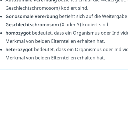
G
es
ch
le
ch
ts
chrom
os
om
)
kod
i
ert
s
ind
.
Gonosomale Vererbung
be
zie
ht
s
ich
a
uf
die
We
iter
g
abe
Geschlechtschromosom
(
X
o
der
Y
)
kod
i
ert
s
ind
.
homozygot
bed
e
ut
et
,
d
ass
e
in
Organ
ism
us
o
der
Ind
ivid
Mer
k
mal
von
be
iden
El
ter
nt
e
il
en
er
hal
ten
hat
.
heterozygot
bed
e
ut
et
,
d
ass
e
in
Organ
ism
us
o
der
Ind
ivi
Mer
k
mal
von
be
iden
El
ter
nt
e
il
en
er
hal
ten
hat
.