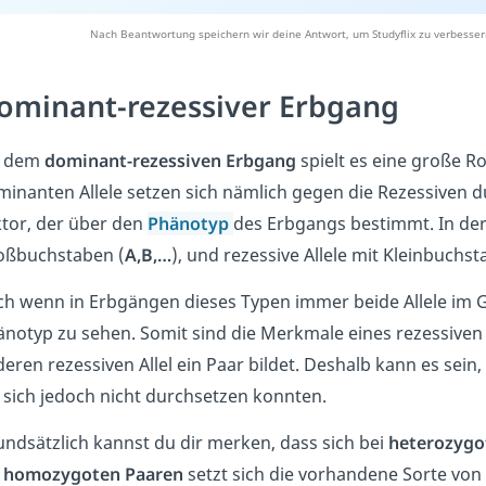
Nach Beantwortung speichern wir deine Antwort, um Studyflix zu verbesser
ominant-rezessiver Erbgang
i dem
dominant-rezessiven Erbgang
spielt es eine große Ro
inanten Allele setzen sich nämlich gegen die Rezessiven 
tor, der über den
Phänotyp
des Erbgangs bestimmt. In der
oßbuchstaben (
A,B,…
), und rezessive Allele mit Kleinbuchst
h wenn in Erbgängen dieses Typen immer beide Allele im Ge
notyp zu sehen. Somit sind die Merkmale eines rezessiven 
eren rezessiven Allel ein Paar bildet. Deshalb kann es sein
 sich jedoch nicht durchsetzen konnten.
ndsätzlich kannst du dir merken, dass sich bei
heterozygo
i
homozygoten Paaren
setzt sich die vorhandene Sorte von