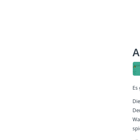
A
Es 
Di
Der
Wa
spi