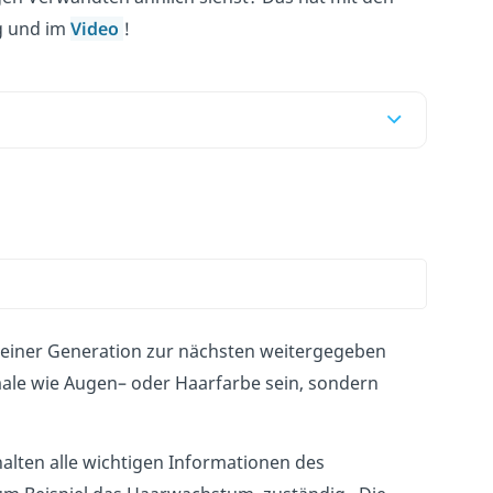
ag und im
Video
!
e
iner
Generation
z
ur
n
ä
ch
sten
we
iter
ge
ge
ben
m
ale
w
ie
Aug
en
–
o
der
Ha
ar
far
be
se
in
,
s
ond
ern
alten alle wichtigen Informationen des