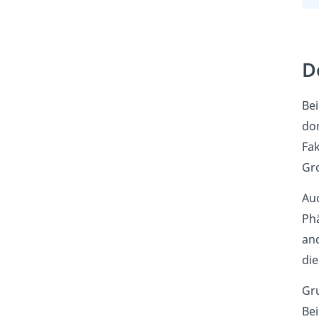
D
Be
dom
Fak
Gr
Auc
Phä
and
die
Gru
Be