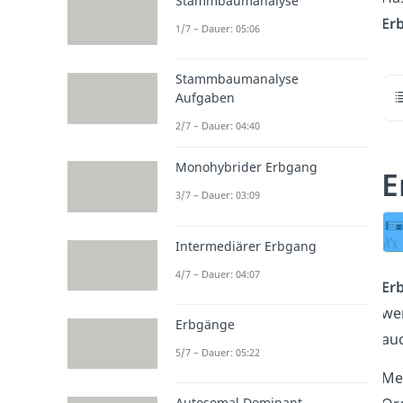
Stammbaumanalyse
Er
1/7 – Dauer: 05:06
Stammbaumanalyse
Aufgaben
2/7 – Dauer: 04:40
Monohybrider Erbgang
E
3/7 – Dauer: 03:09
Intermediärer Erbgang
4/7 – Dauer: 04:07
Er
w
e
Erbgänge
a
u
5/7 – Dauer: 05:22
Me
Autosomal Dominant