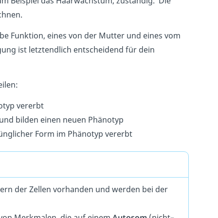
 zum Beispiel das Haarwachstum, zuständig.
Die
chnen.
lbe Funktion
,
e
ines
von
der
M
utter
und
e
ines
vom
gung ist letztendlich entscheidend für dein
ilen:
typ vererbt
und bilden einen neuen Phänotyp
ünglicher Form im Phänotyp vererbt
kern der
Z
ellen
v
or
hand
en
und
w
er
den
be
i
der
von
Mer
k
mal
en
,
die
a
uf
e
inem
Autosom
(
n
icht
–