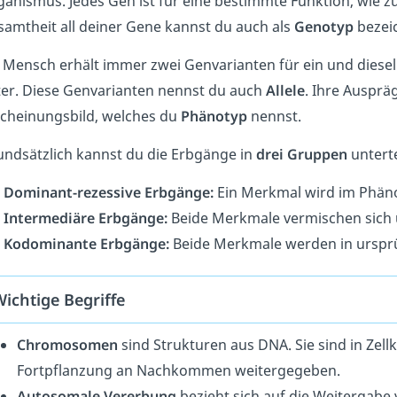
ganismus
. Jedes Gen ist für eine bestimmte Funktion, wie
amtheit all deiner Gene kannst du auch als
Genotyp
bezei
Mens
ch
er
h
ä
lt
im
mer
z
wei
Genvarianten für ein und diese
ter
. Diese Genvarianten nennst du auch
Allele
. Ihre Ausprä
scheinungsbild, welches du
Phänotyp
nennst.
undsätzlich kannst du die Erbgänge in
drei Gruppen
unterte
Dominant-rezessive Erbgänge:
Ein Merkmal wird im Phäno
Intermediäre Erbgänge:
Beide Merkmale vermischen sich 
Kodominante Erbgänge:
Beide Merkmale werden in urspr
ichtige Begriffe
Chromosomen
s
ind
Stru
kt
uren
a
us
DNA
.
Sie
s
ind
in
Zell
Fort
p
fl
anz
ung
an
N
ach
k
omm
en
we
iter
ge
ge
ben
.
Autosomale Vererbung
be
zie
ht
s
ich
a
uf
die
We
iter
g
abe