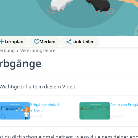
Lernplan
Merken
Link teilen
erbung
Vererbungslehre
rbgänge
Wichtige Inhalte in diesem Video
Erbgänge einfach
Arten von Erbg
erklärt
(00:12)
(01:15)
t du dich schon einmal gefragt, wieso du einem deiner en