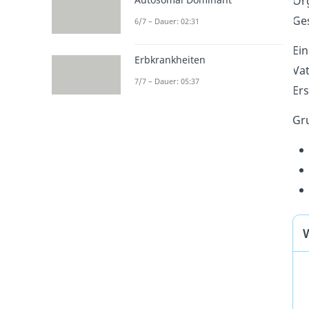
Or
Ges
6/7 – Dauer: 02:31
E
in
Erbkrankheiten
V
a
7/7 – Dauer: 05:37
Er
Gr
W