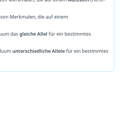
von
Mer
k
mal
en
,
die
a
uf
e
inem
uum
d
as
gleiche Allel
f
ür
e
in
best
imm
tes
d
uum
unterschiedliche Allele
f
ür
e
in
best
imm
tes