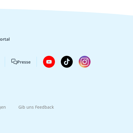
ortal
Presse
gen
Gib uns Feedback