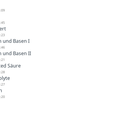
:09
:45
ert
:23
 und Basen I
:46
 und Basen II
:21
ted Säure
:28
lyte
:27
n
:20