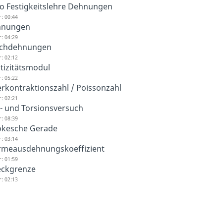
ro Festigkeitslehre Dehnungen
: 00:44
hnungen
: 04:29
chdehnungen
: 02:12
stizitätsmodul
: 05:22
rkontraktionszahl / Poissonzahl
: 02:21
- und Torsionsversuch
: 08:39
kesche Gerade
: 03:14
meausdehnungskoeffizient
: 01:59
eckgrenze
: 02:13