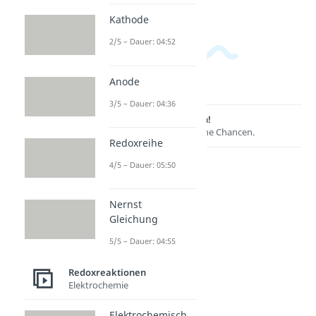
Kathode
2/5 – Dauer: 04:52
Anode
3/5 – Dauer: 04:36
Lernen lohnt sich!
Entdecke hier deine Chancen.
Redoxreihe
4/5 – Dauer: 05:50
Nernst
Gleichung
5/5 – Dauer: 04:55
Redoxreaktionen
Elektrochemie
Weitere Inhalte:
Elektrochemisch