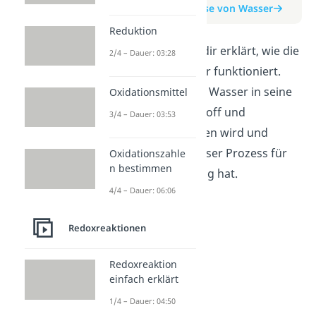
zum Beitrag: Elektrolyse von Wasser
Reduktion
In diesem Video wird dir erklärt, wie die
2/4 – Dauer: 03:28
Elektrolyse von Wasser funktioniert.
Dabei erfährst du, wie Wasser in seine
Oxidationsmittel
Bestandteile Wasserstoff und
3/4 – Dauer: 03:53
Sauerstoff aufgespalten wird und
welche Bedeutung dieser Prozess für
Oxidationszahle
n bestimmen
die Energiespeicherung hat.
4/4 – Dauer: 06:06
Redoxreaktionen
Redoxreaktion
einfach erklärt
1/4 – Dauer: 04:50