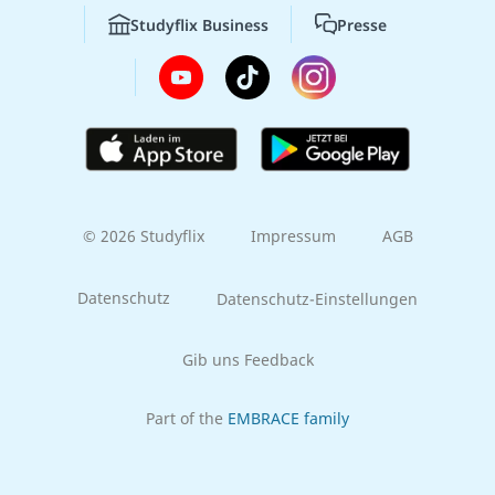
Studyflix Business
Presse
© 2026 Studyflix
Impressum
AGB
Datenschutz
Datenschutz-Einstellungen
Gib uns Feedback
Part of the
EMBRACE family