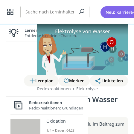
Suche
Neu: Karriere
Lernen lohnt sich!
Entdecke hier deine Chancen.
Lernplan
Merken
Link teilen
Redoxreaktionen
Elektrolyse
Elektrolyse von Wasser
Redoxreaktionen
(Video)
Redoxreaktionen: Grundlagen
Oxidation
Weitere Infos erhältst du im Beitrag zum
Video
1/4 – Dauer: 04:28