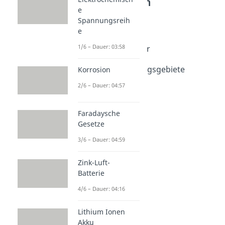
Redoxreaktionen
e
Elektrolyse
Spannungsreih
Elektrolyse
e
Dauer: 02:32
1/6 – Dauer: 03:58
Elektrolyse von Wasser
Dauer: 03:29
Elektrolyse Anwendungsgebiete
Korrosion
Dauer: 04:55
2/6 – Dauer: 04:57
Faradaysche
Gesetze
3/6 – Dauer: 04:59
Zink-Luft-
Batterie
4/6 – Dauer: 04:16
Lithium Ionen
Akku