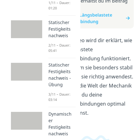
Weitere Infos erhältst du im Beitrag
1/11 – Dauer:
zum Video
01:20
zum Beitrag: Längsbelastete
Schraubenverbindung
Statischer
Festigkeits
nachweis
In diesem Video wird dir erklärt, wie
2/11 – Dauer:
eine längsbelastete
05:41
Schraubenverbindung funktioniert.
Statischer
Erfahre, warum sie besonders stabil
Festigkeits
ist und wie du sie richtig anwendest.
nachweis -
Übung
Tauche ein in die Welt der Mechanik
und lerne, wie du deine
3/11 – Dauer:
03:14
Schraubenverbindungen optimal
einsetzen kannst.
Dynamisch
er
Festigkeits
nachweis