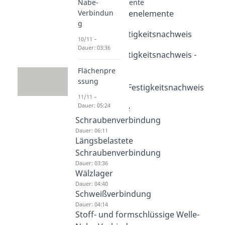
Maschinenelemente
Nabe-
Intro Maschinenelemente
Verbindun
g
Dauer: 01:20
Statischer Festigkeitsnachweis
10/11 –
Dauer: 05:41
Dauer: 03:36
Statischer Festigkeitsnachweis -
Übung
Flächenpre
Dauer: 03:14
ssung
Dynamischer Festigkeitsnachweis
11/11 –
Dauer: 06:32
Dauer: 05:24
Querbelastete
Schraubenverbindung
Dauer: 06:11
Längsbelastete
Schraubenverbindung
Dauer: 03:36
Wälzlager
Dauer: 04:40
Schweißverbindung
Dauer: 04:14
Stoff- und formschlüssige Welle-