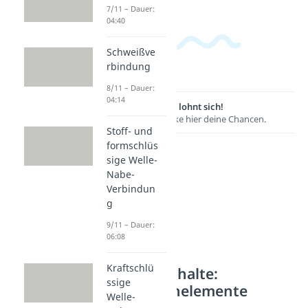
7/11 – Dauer:
04:40
Schweißve
rbindung
8/11 – Dauer:
04:14
Lernen lohnt sich!
Entdecke hier deine Chancen.
Stoff- und
formschlüs
sige Welle-
Nabe-
Verbindun
g
9/11 – Dauer:
06:08
Kraftschlü
Weitere Inhalte:
ssige
Maschinenelemente
Welle-