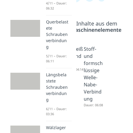
4/11 – Dauer:
06:32
Querbelast
Beliebte Inhalte aus dem
ete
Bereich
Maschinenelemente
Schrauben
verbindun
g
Wälzlag
Schweiß
Stoff-
er
verbind
und
5/11 – Dauer:
06:11
Dauer: 04:40
ung
formsch
Dauer: 04:14
lüssige
Längsbela
Welle-
stete
Nabe-
Schrauben
Verbind
verbindun
ung
g
Dauer: 06:08
6/11 – Dauer:
03:36
Wälzlager