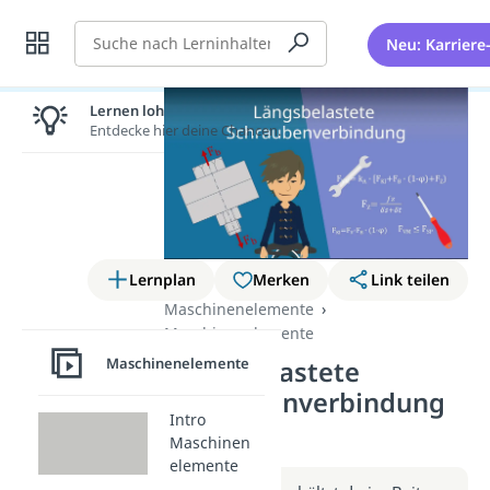
Suche
Neu: Karriere
Lernen lohnt sich!
Entdecke hier deine Chancen.
Lernplan
Merken
Link teilen
Maschinenelemente
Maschinenelemente
Maschinenelemente
Längsbelastete
Schraubenverbindung
Intro
(Video)
Maschinen
elemente