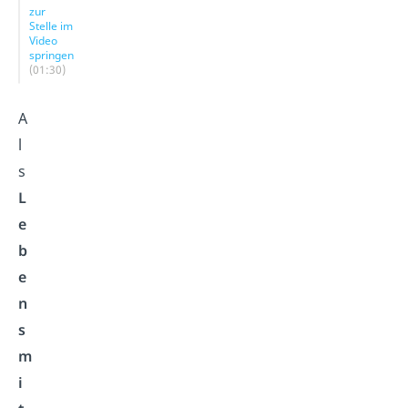
zur
Stelle im
Video
springen
(01:30)
A
l
s
L
e
b
e
n
s
m
i