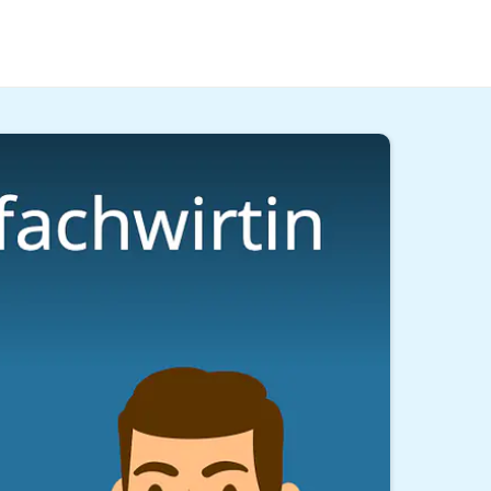
echtsberatenden Berufe offen und es erwartet
ldung, deine Karrierechancen und welche