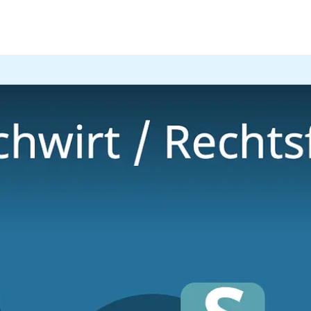
chtsfachwirtin
stehen dir die Türen zur Arbeitswelt der r
tsfachwirtin
unserem Video erfährst du alles Wichtige über die Weiterbi