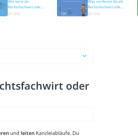
Wie wirst du
Was verdienst du als
Rechtsfachwirt oder
Rechtsfachwirt oder
Rechtsfachwirtin?
Rechtsfachwirtin?
(01:49)
(01:04)
chtsfachwirt oder
eren
und
leiten
Kanzleiabläufe. Du