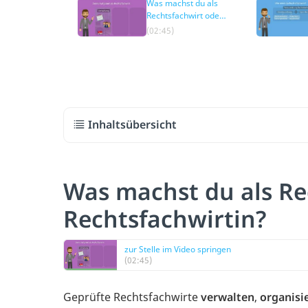
Was machst du als
Rechtsfachwirt oder
Rechtsfachwirtin?
(02:45)
Inhaltsübersicht
Was machst du als Re
Rechtsfachwirtin?
zur Stelle im Video springen
(02:45)
Geprüfte Rechtsfachwirte
verwalten
,
organisi