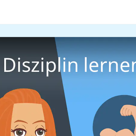
r und im
Video
zeigen wir dir die besten Tipps, wie du
Diszipl