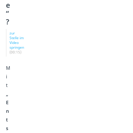
e
“
?
zur
Stelle im
Video
springen
(00:15)
M
i
t
„
E
n
t
s