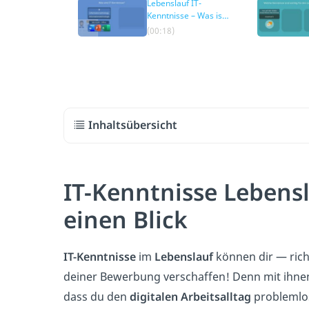
Lebenslauf IT-
Kenntnisse – Was ist
das?
(00:18)
Inhaltsübersicht
IT-Kenntnisse Lebensl
einen Blick
IT-Kenntnisse
im
Lebenslauf
können dir — ric
deiner Bewerbung verschaffen! Denn mit ihn
dass du den
digitalen Arbeitsalltag
problemlo