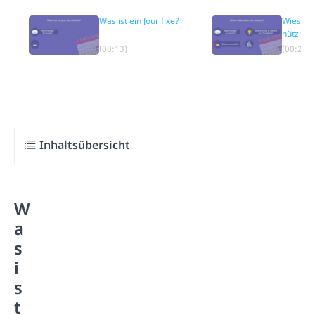
Was ist ein Jour fixe?
Wieso ist
nützlich
(00:13)
(00:27)
Inhaltsübersicht
W
a
s
i
s
t