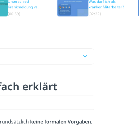
Unterschied
Was darf ich als
Krankmeldung vs.
kranker Mitarbeiter?
Krankschreibung
(00:59)
(02:22)
ach erklärt
grundsätzlich
keine formalen Vorgaben
.