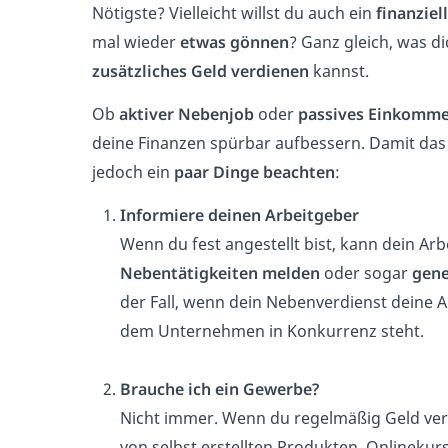
Nötigste? Vielleicht willst du auch ein
finanziel
mal wieder
etwas gönnen
? Ganz gleich, was di
zusätzliches Geld verdienen
kannst.
Ob
aktiver Nebenjob
oder
passives Einkomm
deine Finanzen spürbar aufbessern. Damit das r
jedoch ein
paar Dinge beachten
:
Informiere deinen Arbeitgeber
Wenn du fest angestellt bist, kann dein Arb
Nebentätigkeiten melden
oder sogar
gen
der Fall, wenn dein Nebenverdienst deine A
dem Unternehmen in Konkurrenz steht.
Brauche ich ein Gewerbe?
Nicht immer. Wenn du regelmäßig Geld ver
von selbst erstellten Produkten, Onlineku