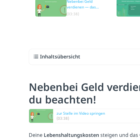
Nebenbei Geld
verdienen — das
musst du beachten!
(03:38)
Inhaltsübersicht
Nebenbei Geld verdi
du beachten!
zur Stelle im Video springen
(03:38)
Deine
Lebenshaltungskosten
steigen und das 