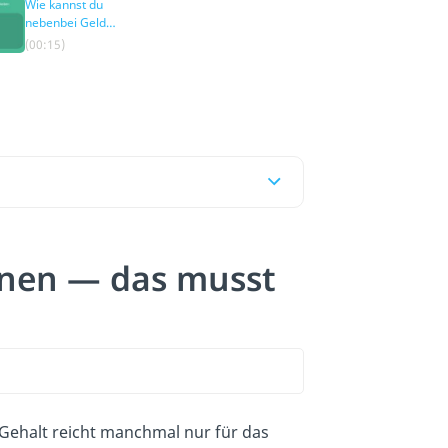
Wie kannst du
nebenbei Geld
verdienen?
(00:15)
enen — das musst
Gehalt reicht manchmal nur für das