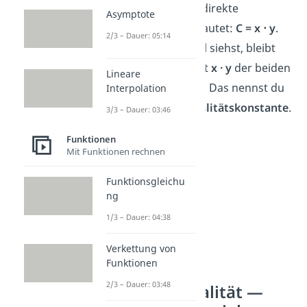
Die
Formel
für indirekte
Asymptote
Proportionalität lautet:
C = x
⋅ y
.
2/3 – Dauer: 05:14
Wie du im Beispiel siehst, bleibt
dabei das Produkt
x · y
der beiden
Lineare
Größen
konstant
. Das nennst du
Interpolation
auch
Proportionalitätskonstante
.
3/3 – Dauer: 03:46
Funktionen
Mit Funktionen rechnen
Funktionsgleichu
ng
1/3 – Dauer: 04:38
Verkettung von
Funktionen
Indirekte
2/3 – Dauer: 03:48
Proportionalität —