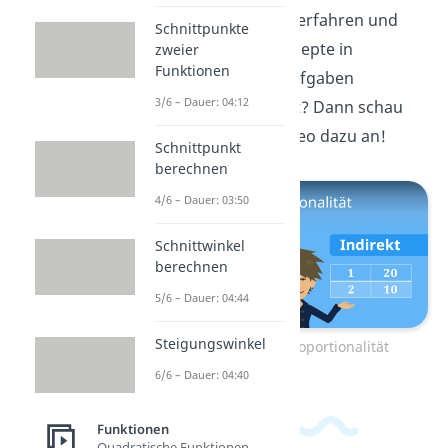
Proportionalität
erfahren und
Schnittpunkte
wie du diese Konzepte in
zweier
Funktionen
verschiedenen Aufgaben
3/6 – Dauer: 04:12
anwenden kannst? Dann schau
dir
hier
unser Video dazu an!
Schnittpunkt
berechnen
4/6 – Dauer: 03:50
Schnittwinkel
berechnen
5/6 – Dauer: 04:44
Steigungswinkel
Zum Video: Proportionalität
6/6 – Dauer: 04:40
Funktionen
Quadratische Funktionen