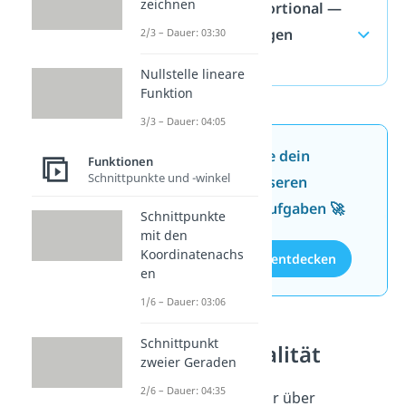
zeichnen
indirekt proportional —
häufigste Fragen
2/3 – Dauer: 03:30
(ausklappen)
Nullstelle lineare
Funktion
3/3 – Dauer: 04:05
Jetzt neu: Teste dein
Funktionen
Schnittpunkte und -winkel
Wissen mit unseren
kostenlosen Aufgaben 🚀
Schnittpunkte
mit den
Koordinatenachs
Aufgaben entdecken
en
1/6 – Dauer: 03:06
Schnittpunkt
Proportionalität
zweier Geraden
2/6 – Dauer: 04:35
Du möchtest mehr über