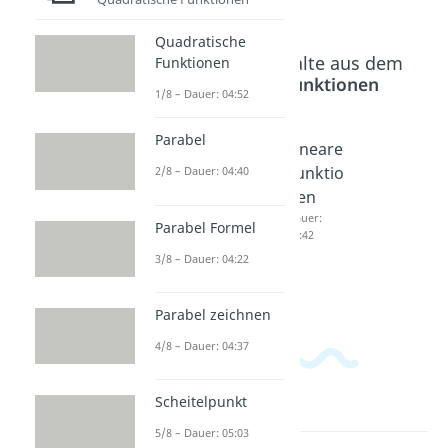
Quadratische
Beliebte Inhalte aus dem
Funktionen
Bereich
Funktionen
1/8 – Dauer: 04:52
Parabel
Proport
Lineare
Lineare
ionalitä
Funktio
Funktio
2/8 – Dauer: 04:40
tsfakto
nen
nen
r
einfach
Dauer:
Parabel Formel
04:42
Dauer:
erklärt
3/8 – Dauer: 04:22
05:35
Dauer:
04:28
Parabel zeichnen
4/8 – Dauer: 04:37
Scheitelpunkt
5/8 – Dauer: 05:03