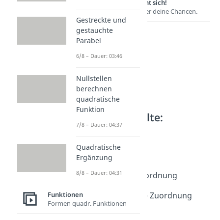
Lernen lohnt sich!
Entdecke hier deine Chancen.
Gestreckte und
gestauchte
Parabel
6/8 – Dauer: 03:46
Nullstellen
berechnen
quadratische
Funktion
Weitere Inhalte:
7/8 – Dauer: 04:37
Funktionen
Zuordnungen
Quadratische
Zuordnungen
Ergänzung
Dauer: 04:58
8/8 – Dauer: 04:31
Proportionale Zuordnung
Dauer: 04:58
Funktionen
Antiproportionale Zuordnung
Formen quadr. Funktionen
Dauer: 04:50
Proportionalität