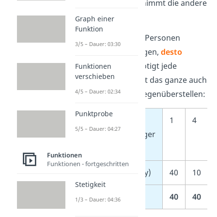
Größe
x
wächst, nimmt die andere
Größe
y
ab.
Graph einer
Funktion
Beispiel
:
Je mehr
Personen
3/5 – Dauer: 03:30
Zeitungen austragen,
desto
weniger
Zeit benötigt jede
Funktionen
verschieben
Person. Du kannst das ganze auch
4/5 – Dauer: 02:34
in einer
Tabelle
gegenüberstellen:
Punktprobe
Anzahl der
1
4
5/5 – Dauer: 04:27
Zeitungsausträger
(x)
Funktionen
Funktionen - fortgeschritten
Zeit (Stunden) (y)
40
10
Stetigkeit
Produkt (x ⋅ y)
40
40
1/3 – Dauer: 04:36