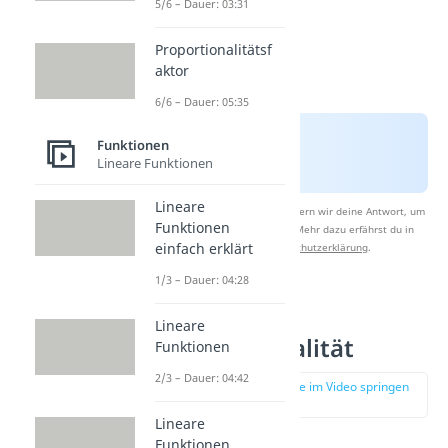
5/6 – Dauer: 03:31
Proportionalitätsf
aktor
6/6 – Dauer: 05:35
Funktionen
Lineare Funktionen
Lineare
Nach Beantwortung speichern wir deine Antwort, um
Funktionen
Studyflix zu verbessern. Mehr dazu erfährst du in
einfach erklärt
unserer
Datenschutzerklärung
.
1/3 – Dauer: 04:28
Direkte
Lineare
Proportionalität
Funktionen
2/3 – Dauer: 04:42
zur Stelle im Video springen
(01:36)
Lineare
Funktionen