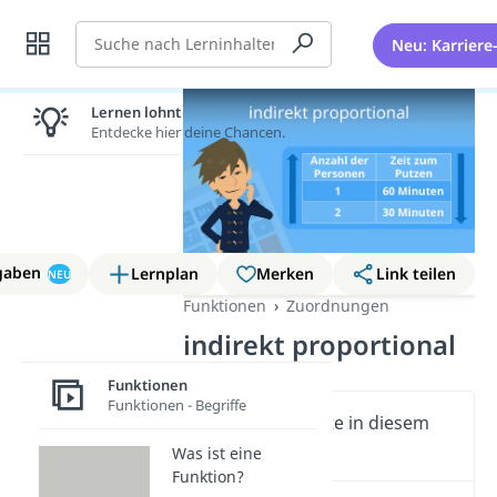
Suche
Neu: Karriere
Lernen lohnt sich!
Entdecke hier deine Chancen.
gaben
Lernplan
Merken
Link teilen
NEU
Funktionen
Zuordnungen
indirekt proportional
Funktionen
Funktionen - Begriffe
Wichtige Inhalte in diesem
Video
Was ist eine
Funktion?