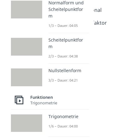
Normalform und
Dauer: 05:12
Scheitelpunktfor
indirekt proportional
m
Dauer: 03:31
Proportionalitätsfaktor
1/3 – Dauer: 04:05
Dauer: 05:35
Scheitelpunktfor
m
2/3 – Dauer: 04:38
Nullstellenform
3/3 – Dauer: 04:21
Funktionen
Trigonometrie
Trigonometrie
1/6 – Dauer: 04:00