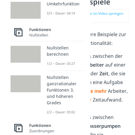
weitere Beispiele
Umkehrfunktion
3/3 – Dauer: 04:19
zur Stelle im Video springen
(00:52)
Funktionen
Hier hast du weitere Beispiele zur
Nullstellen
indirekten Proportionalität:
Nullstellen
berechnen
Das Verhältnis zwischen der
1/2 – Dauer: 03:27
Anzahl der Arbeiter
auf einer
Baustelle und der
Zeit
, die sie
Nullstellen
benötigen, um eine Aufgabe
ganzrationaler
Funktionen 3.
zu erledigen.
Je mehr
Arbeiter,
und höheren
desto weniger
Zeitaufwand.
Grades
2/2 – Dauer: 05:02
Das Verhältnis zwischen
Funktionen
Anzahl der Wasserpumpen
Zuordnungen
und der
Zeit
,
die sie