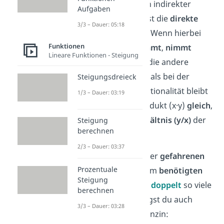
Das Gegenteil von indirekter
Aufgaben
Proportionalität ist die
direkte
3/3 – Dauer: 05:18
Proportionalität
. Wenn hierbei
Funktionen
eine Größe
zunimmt
,
nimmt
Lineare Funktionen - Steigung
gleichzeitig
auch
die andere
Größe
zu
. Anders als bei der
Steigungsdreieck
indirekten Proportionalität bleibt
1/3 – Dauer: 03:19
hier nicht das Produkt (x·y)
gleich
,
sondern das
Verhältnis (y/x)
der
Steigung
berechnen
beiden Größen.
2/3 – Dauer: 03:37
Beispiel:
Anzahl der
gefahrenen
Prozentuale
Kilometer
und dem
benötigten
Steigung
Benzin
. Fährst du
doppelt
so viele
berechnen
Kilometer, benötigst du auch
3/3 – Dauer: 03:28
doppelt
so viel Benzin: