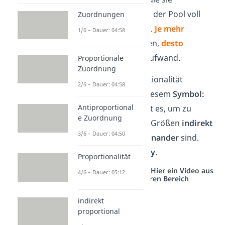
benötigen,
bis der Pool voll
Zuordnungen
mit Wasser ist.
Je mehr
1/6 – Dauer: 04:58
Wasserpumpen,
desto
weniger
Zeitaufwand.
Proportionale
Zuordnung
Indirekte Proportionalität
2/6 – Dauer: 04:58
erkennst
du an diesem
Symbol:
Antiproportional
∼
. Du verwendest es, um zu
e Zuordnung
zeigen, dass zwei Größen
indirekt
3/6 – Dauer: 04:50
proportional zueinander
sind.
Zum Beispiel:
x ∼ y
.
Proportionalität
Studyflix vernetzt: Hier ein Video aus
4/6 – Dauer: 05:12
einem anderen Bereich
indirekt
proportional