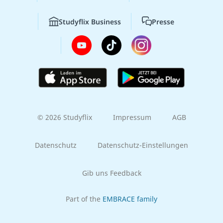
Studyflix Business
Presse
© 2026 Studyflix
Impressum
AGB
Datenschutz
Datenschutz-Einstellungen
Gib uns Feedback
Part of the
EMBRACE family