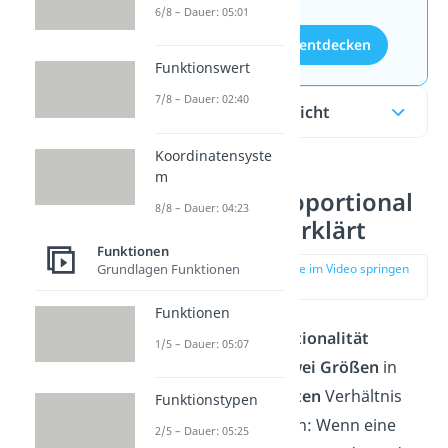
6/8 – Dauer: 05:01
Aufgaben entdecken
Funktionswert
7/8 – Dauer: 02:40
Inhaltsübersicht
Koordinatensyste
m
Indirekt proportional
8/8 – Dauer: 04:23
— einfach erklärt
Funktionen
Grundlagen Funktionen
zur Stelle im Video springen
(00:13)
Funktionen
Indirekte Proportionalität
1/5 – Dauer: 05:07
bedeutet, dass
zwei Größen
in
einem
umgekehrten
Verhältnis
Funktionstypen
zueinander stehen: Wenn eine
2/5 – Dauer: 05:25