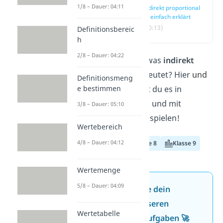
1/8 – Dauer: 04:11
Indirekt proportional
— einfach erklärt
(00:13)
Definitionsbereic
h
2/8 – Dauer: 04:22
Du willst wissen, was
indirekt
proportional
bedeutet? Hier
und
Definitionsmeng
e bestimmen
im
Video
erfährst du es in
einfachen Worten und mit
3/8 – Dauer: 05:10
anschaulichen Beispielen!
Wertebereich
4/8 – Dauer: 04:12
Klasse 7
Klasse 8
Klasse 9
Wertemenge
5/8 – Dauer: 04:09
Jetzt neu: Teste dein
Wissen mit unseren
Wertetabelle
kostenlosen Aufgaben 🚀