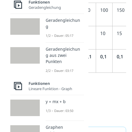
Funktionen
Geradengleichung
Strecke
50
100
150
(km) (x)
Geradengleichun
g
Benzin
5
10
15
1/2 – Dauer: 05:17
(Liter) (y)
Geradengleichun
g aus zwei
Verhältnis
0,1
0,1
0,1
Punkten
(y/x)
2/2 – Dauer: 03:17
Funktionen
Lineare Funktion - Graph
y = mx + b
1/3 – Dauer: 03:50
Graphen