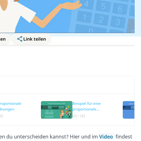
ken
Link teilen
roportionale
Beispiel für eine
dnungen
proportionale
Zuordnung
9)
(01:18)
en du unterscheiden kannst? Hier und im
Video
findest