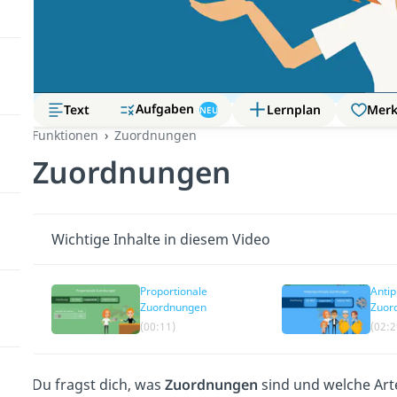
Aufgaben
Text
Lernplan
Mer
NEU
Funktionen
Zuordnungen
Zuordnungen
Wichtige Inhalte in diesem Video
Proportionale
Antip
Zuordnungen
Zuor
(00:11)
(02:2
Du fragst dich, was
Zuordnungen
sind und welche Art