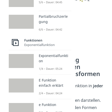
2
5/6 – Dauer: 04:45
Partialbruchzerle
gung
6/6 – Dauer: 04:42
Funktionen
Exponentialfunktion
Exponentialfunkti
Umrechnung
on
zwischen den
1/4 – Dauer: 05:24
Darstellungsformen
E Funktion
einfach erklärt
Du kannst eine Funktion in
jeder
der möglichen
2/4 – Dauer: 04:24
Darstellungsformen darstellen.
e Funktion
Wie du zwischen den Formen