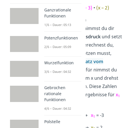
f(x) = 2 •
(x + 3)
•
(x – 2)
Ganzrationale
Funktionen
Um eine Nullstelle
1/6 – Dauer: 05:13
herauszufinden, nimmst du dir
einen
Klammerausdruck
und setzt
Potenzfunktionen
ihn
gleich 0
. So berechnest du,
2/6 – Dauer: 05:09
was du für x einsetzen musst,
damit er 0 wird (
Satz vom
Wurzelfunktion
Nullprodukt
).
Dafür nimmst du
3/6 – Dauer: 04:32
die Zahl neben dem x und drehst
ihr Vorzeichen um. Diese Zahlen
Gebrochen
rationale
sind dann deine Ergebnisse für
x
1
Funktionen
und
x
.
2
4/6 – Dauer: 04:32
x + 3 = 0 ⇒
x
= -3
1
Polstelle
x – 2 = 0 ⇒
x
= 2