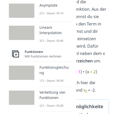
erkennen. Das sind die
Asymptote
Nullstellen
der Funktion. Aus der
2/3 – Dauer: 05:14
Funktion selber kannst du sie
ablesen, indem du den Term in
Lineare
der Klammer nimmst und dir
Interpolation
überlegst, was du einsetzen
3/3 – Dauer: 03:46
musst, damit er 0 wird. Dafür
Funktionen
nimmst du die Zahl neben dem x
Mit Funktionen rechnen
und drehst ihr
Vorzeichen
um.
Funktionsgleichu
f(x) = 2 • (x
– 1
) • (x
+ 2
)
ng
1/3 – Dauer: 04:38
Damit ergeben sich hier die
Nullstellen
x
= 1 und
x
= -2.
1
2
Verkettung von
Funktionen
Darstellungsmöglichkeite
2/3 – Dauer: 03:48