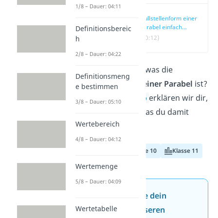
1/8 – Dauer: 04:11
Nullstellenform einer
Parabel einfach
Definitionsbereic
erklärt
(00:12)
h
2/8 – Dauer: 04:22
Dich interessiert, was die
Definitionsmeng
Nullstellenform einer Parabel
ist?
e bestimmen
Hier und im
Video
erklären wir dir,
3/8 – Dauer: 05:10
was das ist und was du damit
Wertebereich
machen kannst.
4/8 – Dauer: 04:12
Klasse 9
Klasse 10
Klasse 11
Wertemenge
5/8 – Dauer: 04:09
Jetzt neu: Teste dein
Wertetabelle
Wissen mit unseren