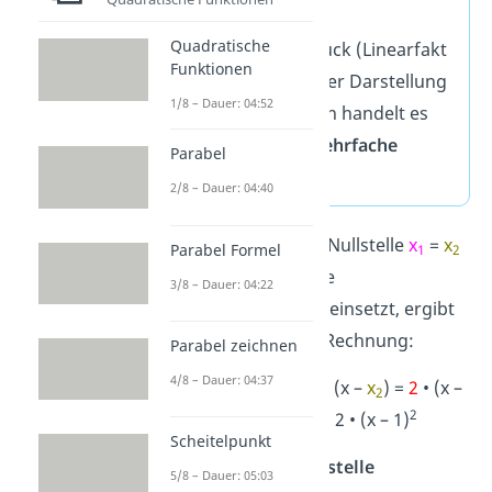
Wenn derselbe
Quadratische
Klammerausdruck (Linearfakt
Funktionen
or) öfter in dieser Darstellung
1/8 – Dauer: 04:52
vorkommt, dann handelt es
sich um eine
mehrfache
Parabel
Nullstelle
.
2/8 – Dauer: 04:40
Wenn du nun die Nullstelle
x
=
x
Parabel Formel
1
2
= 1 und
a = 2
in die
3/8 – Dauer: 04:22
Nullstellenformel einsetzt, ergibt
das die folgende Rechnung:
Parabel zeichnen
4/8 – Dauer: 04:37
f(x) =
a
• (x –
x
) • (x –
x
) =
2
• (x –
1
2
2
1
) • (x –
1
) = 2 • (x – 1)
Scheitelpunkt
3. Fall: Keine Nullstelle
5/8 – Dauer: 05:03