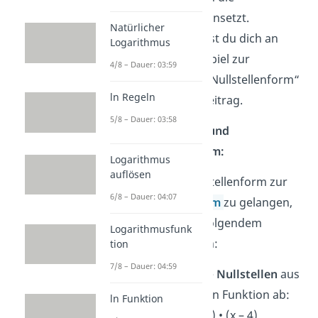
Nullstellenform einsetzt.
Natürlicher
Orientieren kannst du dich an
Logarithmus
dem Absatz „Beispiel zur
4/8 – Dauer: 03:59
Bestimmung der Nullstellenform“
ln Regeln
weiter oben im Beitrag.
5/8 – Dauer: 03:58
Nullstellenform und
Scheitelpunktform:
Logarithmus
auflösen
Um von der Nullstellenform zur
6/8 – Dauer: 04:07
Scheitelpunktform
zu gelangen,
kannst du nach folgendem
Logarithmusfunk
Schema vorgehen:
tion
7/8 – Dauer: 04:59
Lies zuerst die
Nullstellen
aus
der gegebenen Funktion ab:
ln Funktion
f(x) = 2 • (x – 2) • (x – 4)