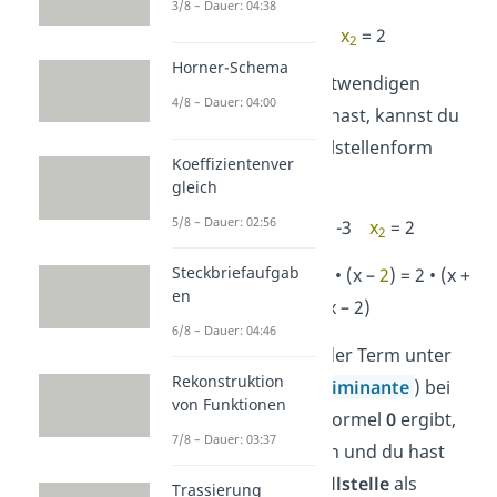
3/8 – Dauer: 04:38
x
= -3
x
= 2
1
2
Horner-Schema
Da du nun alle notwendigen
4/8 – Dauer: 04:00
Werte berechnet hast, kannst du
sie jetzt in die Nullstellenform
Koeffizientenver
einsetzen.
gleich
5/8 – Dauer: 02:56
a
= 2
x
= -3
x
= 2
1
2
Steckbriefaufgab
f(x) =
2
• (x – (
-3
)) • (x –
2
) = 2 • (x +
en
3) • (x – 2)
6/8 – Dauer: 04:46
Übrigens:
Wenn der Term unter
Rekonstruktion
der Wurzel (
Diskriminante
) bei
von Funktionen
der Mitternachtsformel
0
ergibt,
7/8 – Dauer: 03:37
dann tritt Fall 2 ein und du hast
eine
doppelte Nullstelle
als
Trassierung