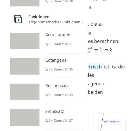
8/8 – Dauer: 04:18
x
= 2 und
x
= 4
1
2
Funktionen
Trigonometrische Funktionen 2
Jetzt kannst du die
x-
Koordinate
des
Arcustangens
Scheitelpunktes
berechnen:
1/5 – Dauer: 04:51
x
=
s
Da die Parabel
Cotangens
achsensymmetrisch
ist, ist die
2/5 – Dauer: 04:35
x-Koordinate des
Scheitelpunkts genau
Kosinussatz
zwischen den beiden
3/5 – Dauer: 04:43
Nullstellen.
Sinussatz
4/5 – Dauer: 04:27