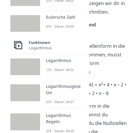
3/4 – Dauer: 04:03
wechseln kannst, zeigen wir dir in
den nächsten Abschnitten.
Eulersche Zahl
Nullstellenform und
4/4 – Dauer: 03:50
Normalform:
Funktionen
Um von der Nullstellenform in die
Logarithmus
Normalform zu kommen, musst
Logarithmus
du die Nullstellenform
1/8 – Dauer: 04:22
ausmultiplizieren
:
2
f(x) = (x – 2) • (x + 4) = x
+ 4 • x – 2 •
Logarithmusgese
2
tze
x – 8 = x
+ 2 • x – 8
2/8 – Dauer: 04:27
Von der Normalform in die
Nullstellenform kannst du
Logarithmus
Regeln
wechseln, indem du die Nullstellen
berechnest und in die
3/8 – Dauer: 04:29