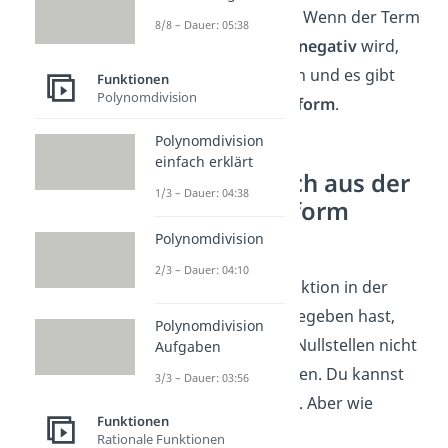
Ergebnis (
x
=
x
). Wenn der Term
1
2
8/8 – Dauer: 05:38
unter der Wurzel
negativ
wird,
dann tritt Fall 3 ein und es gibt
Funktionen
Polynomdivision
keine Nullstellenform
.
Polynomdivision
einfach erklärt
Was kann ich aus der
1/3 – Dauer: 04:38
Nullstellenform
ablesen?
Polynomdivision
2/3 – Dauer: 04:10
Wenn du eine Funktion in der
Nullstellenform gegeben hast,
Polynomdivision
brauchst du ihre Nullstellen nicht
Aufgaben
mehr auszurechnen. Du kannst
3/3 – Dauer: 03:56
sie direkt
ablesen
. Aber wie
Funktionen
funktioniert das?
Rationale Funktionen