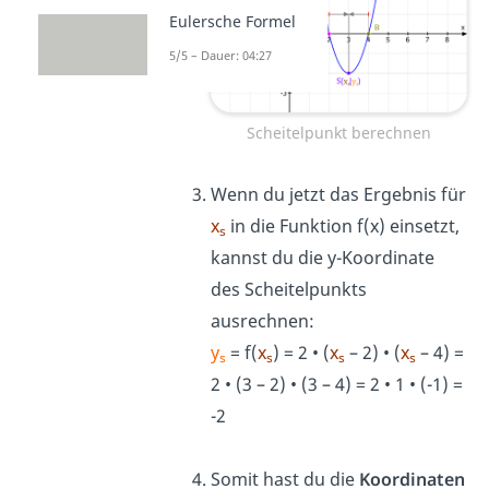
Eulersche Formel
5/5 – Dauer: 04:27
Scheitelpunkt berechnen
Wenn du jetzt das Ergebnis für
x
in die Funktion f(x) einsetzt,
s
kannst du die y-Koordinate
des Scheitelpunkts
ausrechnen:
y
= f(
x
) = 2 • (
x
– 2) • (
x
– 4) =
s
s
s
s
2 • (3 – 2) • (3 – 4) = 2 • 1 • (-1) =
-2
Somit hast du die
Koordinaten