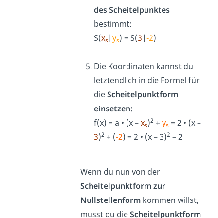
des Scheitelpunktes
bestimmt:
S(
x
|
y
) = S(
3
|
-2
)
s
s
Die Koordinaten kannst du
letztendlich in die Formel für
die
Scheitelpunktform
einsetzen
:
2
f(x) = a • (x –
x
)
+
y
= 2 • (x –
s
s
2
2
3
)
+ (
-2
) = 2 • (x – 3)
– 2
Wenn du nun von der
Scheitelpunktform zur
Nullstellenform
kommen willst,
musst du die
Scheitelpunktform