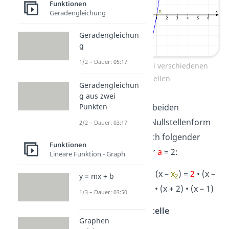
Funktionen
Geradengleichung
Geradengleichun
g
1/2 – Dauer: 05:17
Funktion mit zwei verschiedenen
Nullstellen
Geradengleichun
g aus zwei
Punkten
Wenn du nun die beiden
Nullstellen in die Nullstellenform
2/2 – Dauer: 03:17
einsetzt, ergibt sich folgender
Funktionen
Funktionsterm für
a
= 2:
Lineare Funktion - Graph
f(x) =
a
• (x –
x
) • (x –
x
) =
2
• (x –
y = mx + b
1
2
(
– 2
)) • (x –
1
) =
2
• (x + 2) • (x – 1)
1/3 – Dauer: 03:50
2. Fall: Eine Nullstelle
Graphen