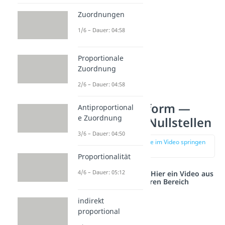
Zuordnungen
1/6 – Dauer: 04:58
Proportionale
Zuordnung
2/6 – Dauer: 04:58
Nullstellenform —
Antiproportional
e Zuordnung
Anzahl der Nullstellen
3/6 – Dauer: 04:50
zur Stelle im Video springen
(01:18)
Proportionalität
4/6 – Dauer: 05:12
Studyflix vernetzt: Hier ein Video aus
einem anderen Bereich
indirekt
proportional