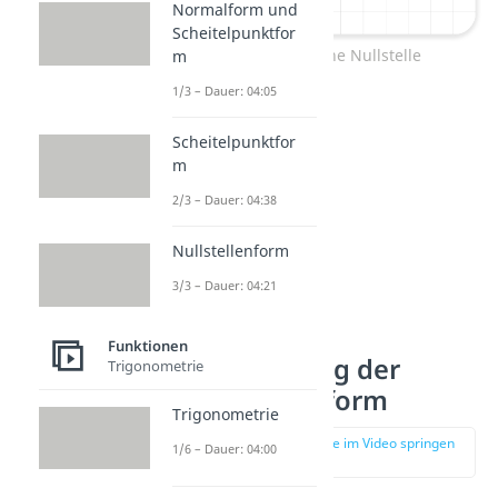
Normalform und
Scheitelpunktfor
Funktion ohne Nullstelle
m
1/3 – Dauer: 04:05
Scheitelpunktfor
m
2/3 – Dauer: 04:38
Nullstellenform
3/3 – Dauer: 04:21
Beispiel zur
Funktionen
Bestimmung der
Trigonometrie
Nullstellenform
Trigonometrie
zur Stelle im Video springen
1/6 – Dauer: 04:00
(02:49)