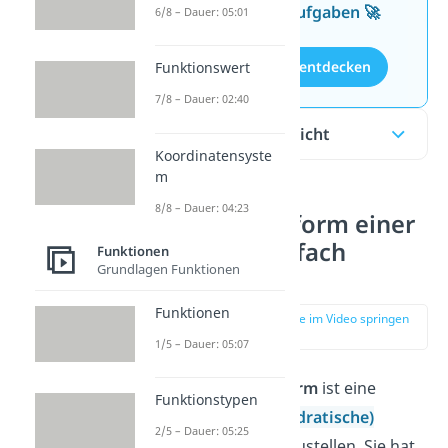
kostenlosen Aufgaben 🚀
6/8 – Dauer: 05:01
Aufgaben entdecken
Funktionswert
7/8 – Dauer: 02:40
Inhaltsübersicht
Koordinatensyste
m
8/8 – Dauer: 04:23
Nullstellenform einer
Parabel einfach
Funktionen
Grundlagen Funktionen
erklärt
Funktionen
zur Stelle im Video springen
(00:12)
1/5 – Dauer: 05:07
Die
Nullstellenform
ist eine
Funktionstypen
Möglichkeit,
(quadratische)
2/5 – Dauer: 05:25
Funktionen
darzustellen. Sie
hat