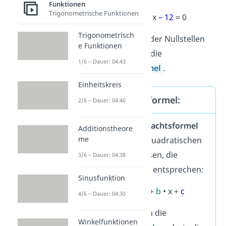
Funktionen
Trigonometrische Funktionen
2
2
• x
+
2
• x
– 12
= 0
Trigonometrisch
Zur Bestimmung der Nullstellen
e Funktionen
brauchst du jetzt die
1/6 – Dauer: 04:43
Mitternachtsformel
.
Einheitskreis
Mitternachtsformel:
2/6 – Dauer: 04:40
Mit der
Mitternachtsformel
Additionstheore
me
kannst du alle quadratischen
Gleichungen lösen, die
3/6 – Dauer: 04:38
folgender Form entsprechen:
Sinusfunktion
2
0 =
a
• x
+
b
• x +
c
4/6 – Dauer: 04:30
Du setzt einfach die
Winkelfunktionen