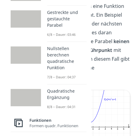
Es kann sein, dass eine Funktion
Gestreckte und
keine Nullstelle hat. Ein Beispiel
gestauchte
dafür siehst du in der nächsten
Parabel
Grafik. Du kannst es daran
6/8 – Dauer: 03:46
erkennen, dass die Parabel
keinen
Nullstellen
Schnitt- oder Berührpunkt
mit
berechnen
der x-Achse hat. In diesem Fall gibt
quadratische
es dann auch keine
Funktion
Nullstellenform.
7/8 – Dauer: 04:37
Quadratische
Ergänzung
8/8 – Dauer: 04:31
Funktionen
Formen quadr. Funktionen