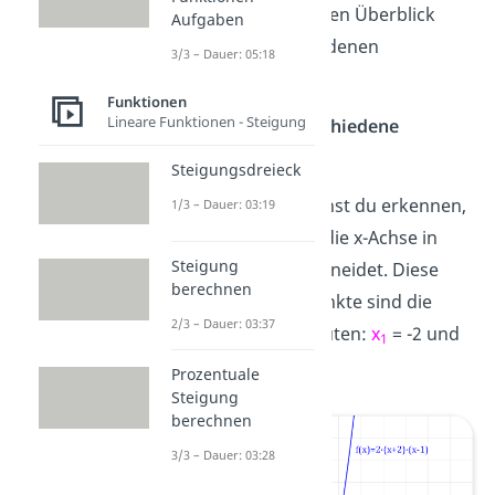
bekommst du einen Überblick
Aufgaben
über die verschiedenen
3/3 – Dauer: 05:18
Möglichkeiten.
Funktionen
Lineare Funktionen - Steigung
1. Fall: Zwei verschiedene
Nullstellen
Steigungsdreieck
In der Grafik kannst du erkennen,
1/3 – Dauer: 03:19
dass die Parabel die x-Achse in
Steigung
zwei Punkten
schneidet. Diese
berechnen
beiden Schnittpunkte sind die
2/3 – Dauer: 03:37
Nullstellen. Sie lauten:
x
= -2 und
1
x
= 1
2
Prozentuale
Steigung
berechnen
3/3 – Dauer: 03:28