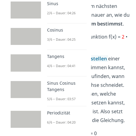
Sinus
Sieh dir nun in dem nächsten
2/6 – Dauer: 04:26
Beispiel einmal genauer an, wie du
die
Nullstellenform bestimmst
.
Cosinus
Gegeben ist die Funktion f(x) =
2
•
3/6 – Dauer: 04:25
2
x
+
2
• x
– 12
Tangens
Damit du die
Nullstellen
einer
4/6 – Dauer: 04:41
Funktion f(x) bestimmen kannst,
musst du herauszufinden, wann
Sinus Cosinus
ihr Graph die x-Achse schneidet.
Tangens
Du willst also wissen, welche
5/6 – Dauer: 03:57
Werte du für x einsetzen kannst,
damit f(x) gleich 0 ist. Also setzt
Periodizität
du f(x)=0 und löst die Gleichung.
6/6 – Dauer: 04:20
f(x) = 0