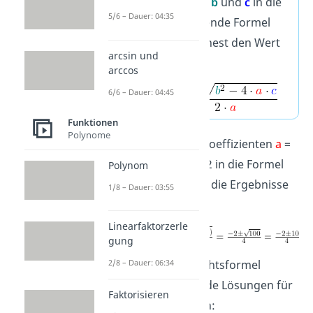
Koeffizienten
a
,
b
und
c
in die
5/6 – Dauer: 04:35
unterhalb stehende Formel
ein und berechnest den Wert
arcsin und
für
x
und
x
.
1
2
arccos
6/6 – Dauer: 04:45
Funktionen
Polynome
Setze zuerst die Koeffizienten
a
=
2,
b
= 2 und
c
= -12 in die Formel
Polynom
ein und berechne die Ergebnisse
1/8 – Dauer: 03:55
für
x
und
x
:
1
2
Linearfaktorzerle
gung
2/8 – Dauer: 06:34
Mit der Mitternachtsformel
kannst du folgende Lösungen für
Faktorisieren
f(x) = 0 berechnen: