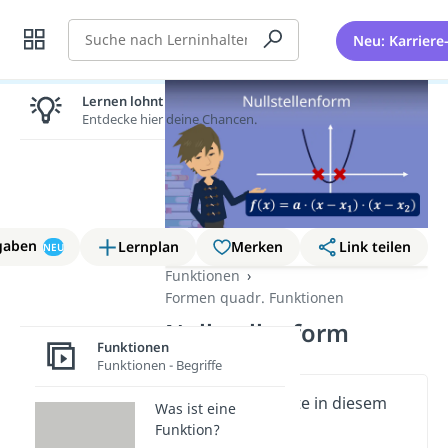
Suche
Neu: Karriere
Lernen lohnt sich!
Entdecke hier deine Chancen.
gaben
Lernplan
Merken
Link teilen
NEU
Funktionen
Formen quadr. Funktionen
Nullstellenform
Funktionen
Funktionen - Begriffe
Wichtige Inhalte in diesem
Was ist eine
Video
Funktion?