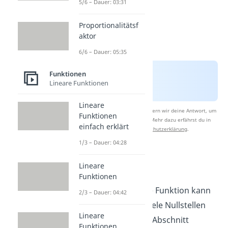
5/6 – Dauer: 03:31
Proportionalitätsf
aktor
6/6 – Dauer: 05:35
Funktionen
Lineare Funktionen
Lineare
Nach Beantwortung speichern wir deine Antwort, um
Funktionen
Studyflix zu verbessern. Mehr dazu erfährst du in
einfach erklärt
unserer
Datenschutzerklärung
.
1/3 – Dauer: 04:28
Lineare
Funktionen
Eine quadratische Funktion kann
2/3 – Dauer: 04:42
unterschiedlich viele Nullstellen
Lineare
haben. In diesem Abschnitt
Funktionen