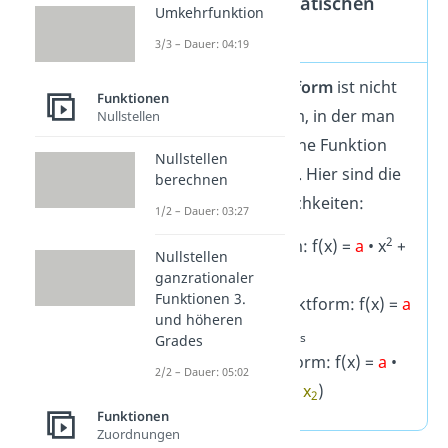
n einer quadratischen
Umkehrfunktion
Funktion
3/3 – Dauer: 04:19
Die
Nullstellenform
ist nicht
Funktionen
die einzige Form, in der man
Nullstellen
eine quadratische Funktion
Nullstellen
darstellen kann. Hier sind die
berechnen
weiteren Möglichkeiten:
1/2 – Dauer: 03:27
2
Normalform: f(x) =
a
• x
+
Nullstellen
b
• x +
c
ganzrationaler
Funktionen 3.
Scheitelpunktform: f(x) =
a
und höheren
2
• (x – x
)
+ y
s
s
Grades
Nullstellenform: f(x) =
a
•
2/2 – Dauer: 05:02
(x –
x
) • (x –
x
)
1
2
Funktionen
Zuordnungen