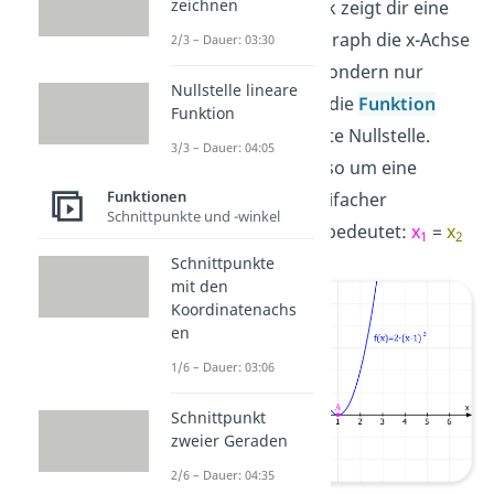
zeichnen
Die nächste Grafik zeigt dir eine
Funktion, deren Graph die x-Achse
2/3 – Dauer: 03:30
nicht schneidet, sondern nur
Nullstelle lineare
berührt
. Hier hat die
Funktion
Funktion
dann eine doppelte Nullstelle.
3/3 – Dauer: 04:05
Es handelt sich also um eine
Funktionen
Nullstelle mit zweifacher
Schnittpunkte und -winkel
Vielfachheit. Das bedeutet:
x
=
x
1
2
Schnittpunkte
mit den
Koordinatenachs
en
1/6 – Dauer: 03:06
Schnittpunkt
zweier Geraden
2/6 – Dauer: 04:35