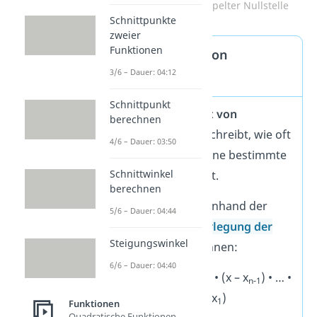
Funktion mit doppelter Nullstelle
Schnittpunkte
zweier
Funktionen
Vielfachheit von
3/6 – Dauer: 04:12
Nullstellen
Schnittpunkt
Die
Vielfachheit von
berechnen
Nullstellen
beschreibt, wie oft
4/6 – Dauer: 03:50
eine Funktion eine bestimmte
Schnittwinkel
Nullstelle besitzt.
berechnen
Dies lässt sich anhand der
5/6 – Dauer: 04:44
Linearfaktorzerlegung der
Steigungswinkel
Funktion
erkennen:
6/6 – Dauer: 04:40
f(x) =
a
• (x – x
) • (x – x
) • … •
n
n-1
(x – x
)
1
Funktionen
Quadratische Funktionen