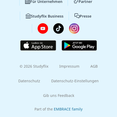
Für Unternehmen
Partner
Studyflix Business
Presse
© 2026 Studyflix
Impressum
AGB
Datenschutz
Datenschutz-Einstellungen
Gib uns Feedback
Part of the
EMBRACE family