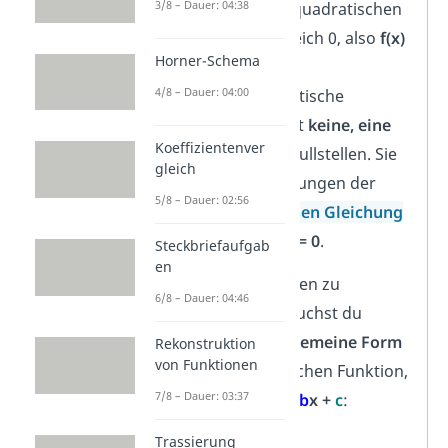
3/8 – Dauer: 04:38
Wert einer quadratischen
Funktion gleich 0, also
f(x)
Horner-Schema
= 0
.
4/8 – Dauer: 04:00
Eine quadratische
Funktion hat
keine, eine
Koeffizientenver
oder zwei
Nullstellen. Sie
gleich
sind die Lösungen der
5/8 – Dauer: 02:56
quadratischen Gleichung
2
a
x
+
b
x +
c
= 0
.
Steckbriefaufgab
en
Um die Nullstellen zu
6/8 – Dauer: 04:46
berechnen, brauchst du
deshalb die
allgemeine Form
Rekonstruktion
von Funktionen
einer quadratischen Funktion,
2
7/8 – Dauer: 03:37
also
f(x) =
a
x
+
b
x +
c
:
Setze die
Trassierung