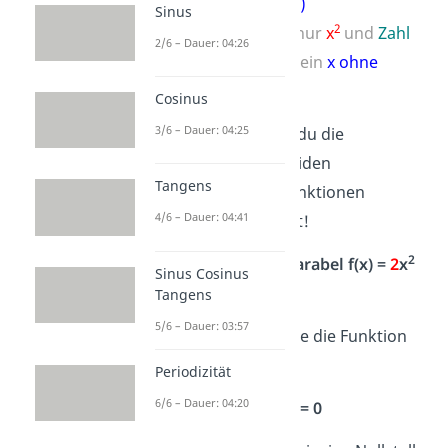
ohne Quadrat)
Sinus
2
2
f(x) =
2
x
– 8
(nur
x
und
Zahl
2/6 – Dauer: 04:26
ohne x
, aber kein
x ohne
Quadrat
)
Cosinus
3/6 – Dauer: 04:25
Schau dir an, wie du die
Nullstellen der beiden
Tangens
quadratischen Funktionen
4/6 – Dauer: 04:41
berechnen kannst!
2
Nullstellen der Parabel f(x) =
2
x
Sinus Cosinus
berechnen
Tangens
5/6 – Dauer: 03:57
Schritt 1
: Setze die Funktion
gleich 0:
Periodizität
6/6 – Dauer: 04:20
2
2
x
= 0