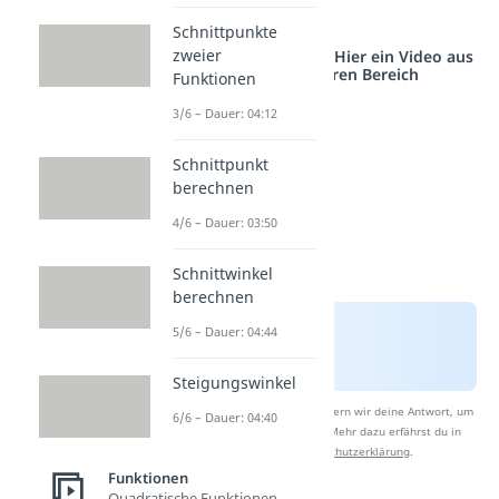
Wurzelziehen
an.
Schnittpunkte
zweier
Studyflix vernetzt: Hier ein Video aus
einem anderen Bereich
Funktionen
3/6 – Dauer: 04:12
Schnittpunkt
berechnen
4/6 – Dauer: 03:50
Schnittwinkel
berechnen
5/6 – Dauer: 04:44
Steigungswinkel
Nach Beantwortung speichern wir deine Antwort, um
6/6 – Dauer: 04:40
Studyflix zu verbessern. Mehr dazu erfährst du in
unserer
Datenschutzerklärung
.
Funktionen
Quadratische Funktionen