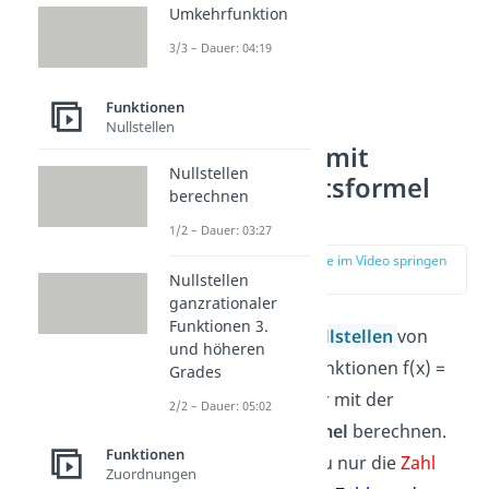
Umkehrfunktion
3/3 – Dauer: 04:19
Funktionen
Nullstellen
Nullstellen mit
Nullstellen
Mitternachtsformel
berechnen
berechnen
1/2 – Dauer: 03:27
zur Stelle im Video springen
(00:44)
Nullstellen
ganzrationaler
Funktionen 3.
Du kannst die
Nullstellen
von
und höheren
quadratischen Funktionen f(x) =
Grades
2
a
x
+
b
x
– c
immer mit der
2/2 – Dauer: 05:02
Mitternachtsformel
berechnen.
Funktionen
Dafür brauchst du nur die
Zahl
Zuordnungen