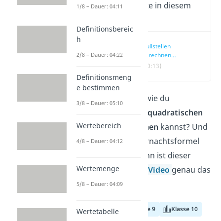
Wichtige Inhalte in diesem
1/8 – Dauer: 04:11
Video
Definitionsbereic
h
Nullstellen
2/8 – Dauer: 04:22
berechnen
quadratische
(00:13)
Funktion — einfach
Definitionsmeng
erklärt
e bestimmen
Du willst wissen, wie du
3/8 – Dauer: 05:10
Nullstellen einer quadratischen
Wertebereich
Funktion berechnen
kannst? Und
was hat die Mitternachtsformel
4/8 – Dauer: 04:12
damit zu tun? Dann ist dieser
Wertemenge
Artikel und unser
Video
genau das
Richtige für dich!
5/8 – Dauer: 04:09
Klasse 8
Klasse 9
Klasse 10
Wertetabelle