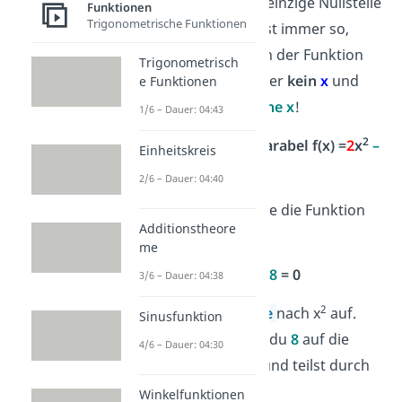
Schritt 2
: Die einzige Nullstelle
Funktionen
Trigonometrische Funktionen
ist
x = 0
. Das ist immer so,
2
wenn
nur
x
in der Funktion
Trigonometrisch
vorkommt, aber
kein
x
und
e Funktionen
keine
Zahl ohne x
!
1/6 – Dauer: 04:43
2
Nullstellen der Parabel f(x) =
2
x
–
Einheitskreis
8
berechnen
2/6 – Dauer: 04:40
Schritt 1
: Setze die Funktion
Additionstheore
gleich 0:
me
2
2
x
– 8
= 0
3/6 – Dauer: 04:38
2
Schritt 2
:
Löse
nach x
auf.
Sinusfunktion
Dafür bringst du
8
auf die
4/6 – Dauer: 04:30
andere Seite und teilst durch
2
.
Winkelfunktionen