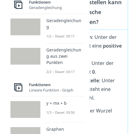
Wie viele Nullstellen kann
Funktionen
Geradengleichung
eine quadratische
Geradengleichun
Funktion haben?
g
1/2 – Dauer: 05:17
2 Nullstellen
: Unter der
Wurzel steht eine
positive
Geradengleichun
Zahl.
g aus zwei
Punkten
1 Nullstelle
: Unter der
Wurzel steht
0
.
2/2 – Dauer: 03:17
Keine Nullstelle
: Unter
Funktionen
der Wurzel steht eine
Lineare Funktion - Graph
negative
Zahl.
y = mx + b
Die Zahl unter der Wurzel
1/3 – Dauer: 03:50
nennst du auch
Diskriminante
.
Graphen