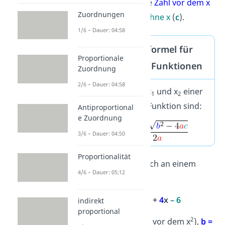
2
vor dem x
(
a
), die
Zahl vor dem x
Zuordnungen
(
b
) und die
Zahl ohne x
(
c
).
1/6 – Dauer: 04:58
Mitternachtsformel für
Proportionale
quadratische Funktionen
Zuordnung
2/6 – Dauer: 04:58
Die Nullstellen x
und x
einer
1
2
quadratischen Funktion sind:
Antiproportional
e Zuordnung
3/6 – Dauer: 04:50
Proportionalität
Schau dir das gleich an einem
4/6 – Dauer: 05:12
Beispiel an:
2
f(x) =
2
x
+
4
x
– 6
indirekt
proportional
2
Hier ist
a = 2
(Zahl vor dem x
),
b =