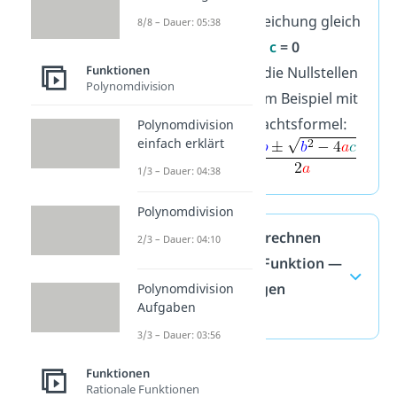
Funktionsgleichung gleich
8/8 – Dauer: 05:38
2
0:
a
x
+
b
x +
c
= 0
Funktionen
Du erhältst die Nullstellen
Polynomdivision
x
und x
zum Beispiel mit
1
2
der Mitternachtsformel:
Polynomdivision
einfach erklärt
1/3 – Dauer: 04:38
Polynomdivision
Nullstellen berechnen
2/3 – Dauer: 04:10
quadratische Funktion —
häufigste Fragen
Polynomdivision
Aufgaben
(ausklappen)
3/3 – Dauer: 03:56
Funktionen
Rationale Funktionen