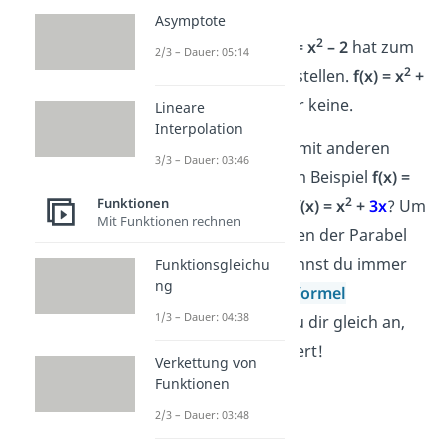
Asymptote
2
Die Funktion
f(x) = x
– 2
hat zum
2/3 – Dauer: 05:14
2
Beispiel zwei Nullstellen.
f(x) = x
+
2
hat dagegen gar keine.
Lineare
Interpolation
Aber wie sieht es mit anderen
3/3 – Dauer: 03:46
Parabeln
aus, zum Beispiel
f(x) =
2
2
Funktionen
2
x
+
4
x
– 6
oder
f(x) = x
+
3x
? Um
Mit Funktionen rechnen
dann die Nullstellen der Parabel
zu berechnen, kannst du immer
Funktionsgleichu
ng
die
Mitternachtsformel
1/3 – Dauer: 04:38
verwenden. Schau dir gleich an,
wie das funktioniert!
Verkettung von
Funktionen
2/3 – Dauer: 03:48