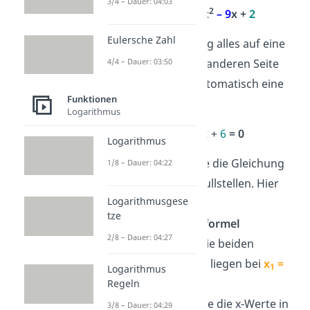
3/4 – Dauer: 04:03
2
2
4
x
+
8
= x
– 9
x +
2
Eulersche Zahl
Schritt 2
: Bring alles auf eine
Seite. Auf der anderen Seite
4/4 – Dauer: 03:50
steht dann automatisch eine
Funktionen
0:
Logarithmus
2
3
x
+
9
x
+
6
= 0
Logarithmus
Schritt 3
: Löse die Gleichung
1/8 – Dauer: 04:22
wie bei den Nullstellen. Hier
Logarithmusgese
kannst du die
tze
Mitternachtsformel
2/8 – Dauer: 04:27
verwenden. Die beiden
Schnittpunkte liegen bei
x
=
1
Logarithmus
-1
und
x
= -2
.
Regeln
2
Schritt 4
: Setze die x-Werte in
3/8 – Dauer: 04:29