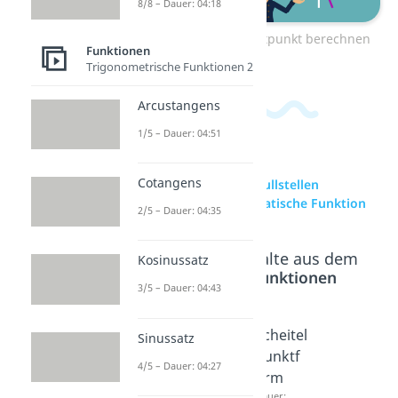
8/8 – Dauer: 04:18
zum Video: Schnittpunkt berechnen
Funktionen
Trigonometrische Funktionen 2
Arcustangens
1/5 – Dauer: 04:51
Cotangens
zur Videoseite: Nullstellen
berechnen quadratische Funktion
2/5 – Dauer: 04:35
Beliebte Inhalte aus dem
Kosinussatz
Bereich
Funktionen
3/5 – Dauer: 04:43
Quadra
Normal
Scheitel
Sinussatz
tische
form
punktf
4/5 – Dauer: 04:27
Ergänz
und
orm
Dauer: