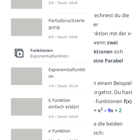
Funktionen
5/6 – Dauer: 04:45
Bei Nullstellen berechnest du die
Partialbruchzerle
Schnittpunkte einer
gung
quadratischen Funktion mit der x-
6/6 – Dauer: 04:42
Achse. Aber was, wenn
zwei
Funktionen
quadratische Funktionen
sich
Exponentialfunktion
schneiden? Oder
eine Parabel
und eine Gerade
?
Exponentialfunkti
on
Schau dir gleich an einem Beispiel
1/4 – Dauer: 05:24
an, wie du dann vorgehst. Du hast
E Funktion
die quadratischen Funktionen
f(x)
einfach erklärt
2
2
=
4
x
+
8
und
g(x) = x
– 9
x +
2
2/4 – Dauer: 04:24
Schritt 1
: Setze die beiden
e Funktion
Funktionen gleich: