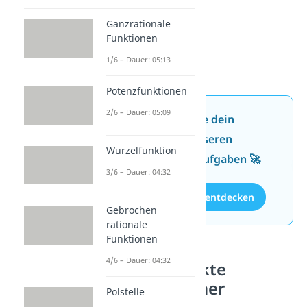
Ganzrationale
Funktionen
1/6 – Dauer: 05:13
Potenzfunktionen
2/6 – Dauer: 05:09
Jetzt neu: Teste dein
Wissen mit unseren
Wurzelfunktion
kostenlosen Aufgaben 🚀
3/6 – Dauer: 04:32
Aufgaben entdecken
Gebrochen
rationale
Funktionen
4/6 – Dauer: 04:32
Schnittpunkte
quadratischer
Polstelle