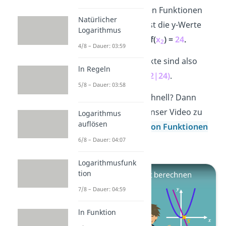
eine der beiden Funktionen
Natürlicher
ein. Du erhältst die y-Werte
Logarithmus
f(
x
) =
12
und
f(
x
) =
24
.
1
2
4/8 – Dauer: 03:59
Deine Schnittpunkte sind also
ln Regeln
S
(-1|12)
und
S
(-2|24)
.
1
2
5/8 – Dauer: 03:58
Das ging dir zu schnell? Dann
schau dir gleich unser Video zu
Logarithmus
auflösen
Schnittpunkten von Funktionen
6/8 – Dauer: 04:07
an!
Logarithmusfunk
tion
7/8 – Dauer: 04:59
ln Funktion