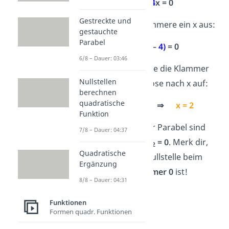
2
2
x
–
4
x
= 0
Gestreckte und
Schritt 2
: Klammere ein x aus:
gestauchte
Parabel
x • (
2
x –
4
)
= 0
6/8 – Dauer: 03:46
Schritt 3
: Setze die Klammer
Nullstellen
gleich 0 und löse nach x auf:
berechnen
quadratische
2
x –
4
= 0 ⇒
x = 2
Funktion
Die Nullstellen der Parabel sind
7/8 – Dauer: 04:37
dann
x
= 2
und
x
= 0
. Merk dir,
1
2
Quadratische
dass die zweite Nullstelle beim
Ergänzung
Ausklammern
immer 0
ist!
8/8 – Dauer: 04:31
Funktionen
Formen quadr. Funktionen