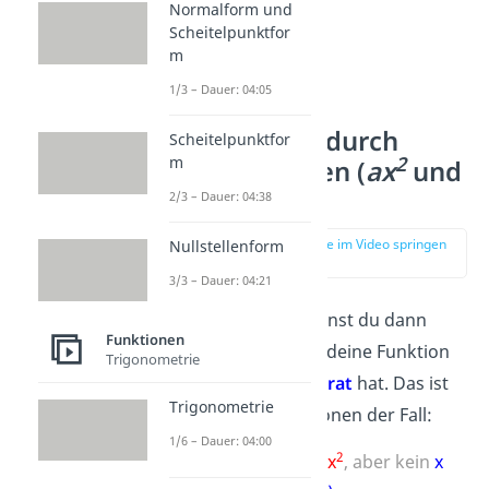
Normalform und
Scheitelpunktfor
m
1/3 – Dauer: 04:05
Nullstellen durch
Scheitelpunktfor
2
m
Wurzelziehen (
ax
und
2
ax
+ c
)
2/3 – Dauer: 04:38
zur Stelle im Video springen
Nullstellenform
(03:16)
3/3 – Dauer: 04:21
Wurzelziehen kannst du dann
Funktionen
anwenden, wenn deine Funktion
Trigonometrie
kein
x ohne Quadrat
hat. Das ist
Trigonometrie
bei diesen Funktionen der Fall:
1/6 – Dauer: 04:00
2
2
f(x) =
2
x
(nur
x
, aber kein
x