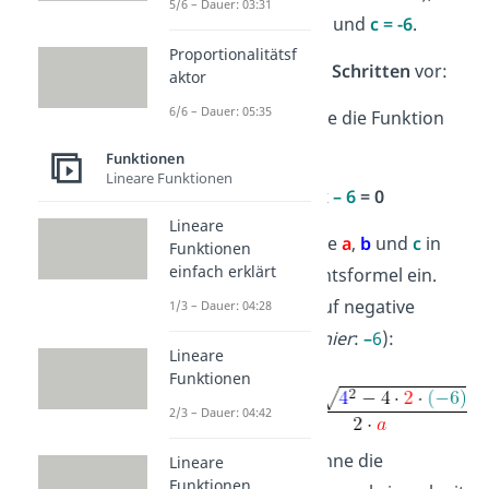
5/6 – Dauer: 03:31
4
(Zahl vor dem x) und
c = -6
.
Proportionalitätsf
Jetzt gehst du in
3 Schritten
vor:
aktor
6/6 – Dauer: 05:35
Schritt 1
: Setze die Funktion
gleich 0:
Funktionen
Lineare Funktionen
2
2
x
+
4
x
– 6
= 0
Lineare
Schritt 2
: Setze
a
,
b
und
c
in
Funktionen
einfach erklärt
die Mitternachtsformel ein.
Achte dabei auf negative
1/3 – Dauer: 04:28
Vorzeichen! (
hier
:
–
6
):
Lineare
Funktionen
2/3 – Dauer: 04:42
Schritt 3
: Rechne die
Lineare
Funktionen