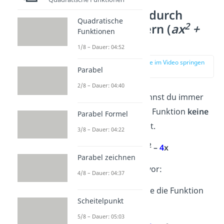
Nullstellen durch
Quadratische
2
Ausklammern (
ax
+
Funktionen
bx
)
1/8 – Dauer: 04:52
zur Stelle im Video springen
Parabel
(02:30)
2/8 – Dauer: 04:40
Ausklammern
kannst du immer
dann, wenn deine Funktion
keine
Parabel Formel
Zahl ohne x
(
c
) hat.
3/8 – Dauer: 04:22
2
Beispiel
:
f(x) =
2
x
–
4
x
Parabel zeichnen
Hier gehst du so vor:
4/8 – Dauer: 04:37
Schritt 1
: Setze die Funktion
Scheitelpunkt
gleich 0:
5/8 – Dauer: 05:03