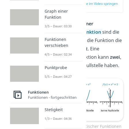
zur Stelle im Video springen
(00:13)
Graph einer
Funktion
Die
Nullstellen
einer
3/5 – Dauer: 03:30
quadratischen Funktion
sind die
Funktionen
Punkte, an denen die Funktion die
verschieben
x-Achse schneidet
. Eine
4/5 – Dauer: 02:34
quadratische Funktion kann
zwei
,
eine
oder
keine
Nullstelle haben.
Punktprobe
5/5 – Dauer: 04:27
Funktionen
Funktionen - fortgeschritten
Stetigkeit
1/3 – Dauer: 04:36
Nullstellen quadratischer Funktionen