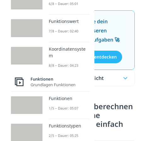
6/8 – Dauer: 05:01
Jetzt neu: Teste dein
Funktionswert
Wissen mit unseren
7/8 – Dauer: 02:40
kostenlosen Aufgaben 🚀
Koordinatensyste
m
Aufgaben entdecken
8/8 – Dauer: 04:23
Inhaltsübersicht
Funktionen
Grundlagen Funktionen
Funktionen
Nullstellen berechnen
1/5 – Dauer: 05:07
quadratische
Funktion — einfach
Funktionstypen
erklärt
2/5 – Dauer: 05:25