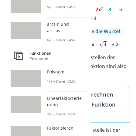
5/6 – Dauer: 04:35
2
2
2
x
– 8
= 0 ⇒
2
x
=
8
⇒
2
x
= 4
arcsin und
arccos
Schritt 3
:
Ziehe die Wurzel
:
6/6 – Dauer: 04:45
2
x
= 4 ⇒ x =
= ± 2
Funktionen
Deine beiden Nullstellen der
Polynome
quadratischen Funktion sind also
Polynom
x
= -2
und
x
= 2.
1
2
1/8 – Dauer: 03:55
Nullstellen berechnen
Linearfaktorzerle
quadratische Funktion —
gung
kurz & knapp
2/8 – Dauer: 06:34
Faktorisieren
An einer Nullstelle ist der