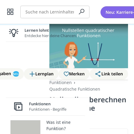
Suche
Neu: Karriere
Lernen lohnt sich!
Entdecke hier deine Chancen.
gaben
Lernplan
Merken
Link teilen
NEU
Funktionen
Quadratische Funktionen
Nullstellen berechnen
Funktionen
quadratische
Funktionen - Begriffe
Funktion
Was ist eine
Funktion?