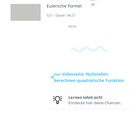
ung
Scheitel
04:38
Eulersche Formel
Dauer:
punktf
04:31
orm
5/5 – Dauer: 04:27
Dauer:
04:05
zur Videoseite: Nullstellen
berechnen quadratische Funktion
Lernen lohnt sich!
Entdecke hier deine Chancen.