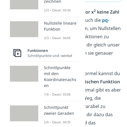
zeichnen
2/3 – Dauer: 03:30
2
Übrigens
:
Wenn
vor x
keine Zahl
steht, kannst du auch die
pq-
Nullstelle lineare
Formel
verwenden, um Nullstellen
Funktion
quadratischer Funktionen zu
3/3 – Dauer: 04:05
berechnen. Schau dir gleich unser
Funktionen
Video
dazu an, um sie genauer
Schnittpunkte und -winkel
kennenzulernen!
Schnittpunkte
Die Mitternachtsformel kannst du
mit den
Koordinatenachs
bei jeder quadratischen Funktion
en
anwenden. Manchmal gibt es aber
1/6 – Dauer: 03:06
einen leichteren Weg, die
Nullstellen einer Parabel zu
Schnittpunkt
zweier Geraden
berechnen. Schau dir dazu das
Ausklammern
und das
2/6 – Dauer: 04:35