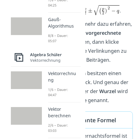
04:25
.
Gauß-
Möchtest du mehr dazu erfahren,
Algorithmus
insbesondere
vorgerechnete
8/8 – Dauer:
Beispiele
sehen, dann klicke
05:07
einfach auf die Verlinkungen zu
Algebra Schüler
unseren extra Beiträgen.
Vektorrechnung
Beide Formeln besitzen einen
Vektorrechnu
ng
Wurzelausdruck. Und genau der
1/6 – Dauer:
Ausdruck unter der
Wurzel
wird
04:47
Diskriminante
genannt.
Vektor
berechnen
Diskriminante Formel
2/6 – Dauer:
03:03
Für die Mitternachtsformel ist