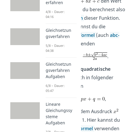
Funktion
den Wert
erfahren
Null annimmt; du berechnest also
4/8 – Dauer:
04:16
die
Nullstellen
dieser Funktion.
Zum Lösen kannst du die
Gleichsetzun
Mitternachtsformel
(auch
abc-
gsverfahren
Formel
) verwenden
5/8 – Dauer:
04:38
.
Gleichsetzun
Nun kann die
quadratische
gsverfahren
Aufgaben
Gleichung
auch in folgender
Form vorliegen
6/8 – Dauer:
05:47
,
Lineare
Gleichungssy
das heißt vor dem Ausdruck
steme
steht nur eine 1. Hier kannst du
Aufgaben
auch die
pq-Formel
verwenden
7/8 – Dauer: