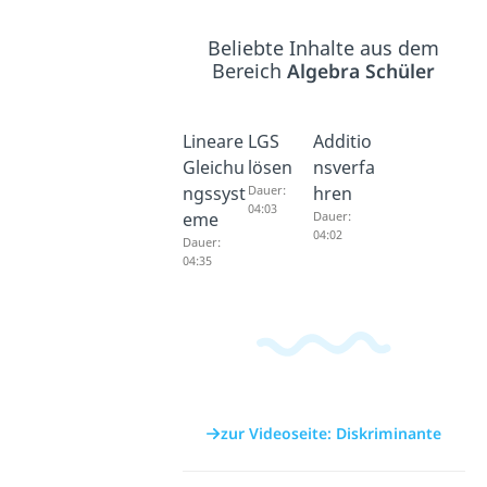
Beliebte Inhalte aus dem
Bereich
Algebra Schüler
Lineare
LGS
Additio
Gleichu
lösen
nsverfa
ngssyst
Dauer:
hren
04:03
eme
Dauer:
04:02
Dauer:
04:35
zur Videoseite: Diskriminante