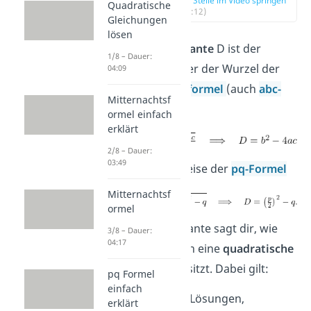
zur Stelle im Video springen
Quadratische
(00:12)
Gleichungen
lösen
Die
Diskriminante
D ist der
1/8 – Dauer:
Ausdruck unter der Wurzel der
04:09
Mitternachtsformel
(auch
abc-
Mitternachtsf
Formel
)
ormel einfach
erklärt
2/8 – Dauer:
03:49
beziehungsweise der
pq-Formel
Mitternachtsf
ormel
Die Diskriminante sagt dir, wie
3/8 – Dauer:
04:17
viele Lösungen eine
quadratische
Gleichung
besitzt. Dabei gilt:
pq Formel
einfach
D>0: zwei Lösungen,
erklärt