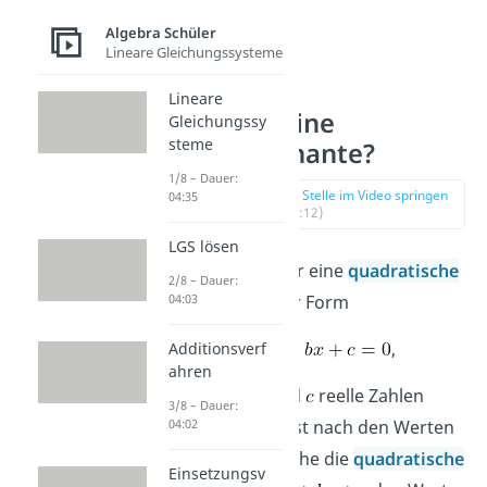
Algebra Schüler
Lineare Gleichungssysteme
Lineare
Was ist eine
Gleichungssy
steme
Diskriminante?
1/8 – Dauer:
zur Stelle im Video springen
04:35
(00:12)
LGS lösen
Betrachten wir eine
quadratische
2/8 – Dauer:
Gleichung
der Form
04:03
,
Additionsverf
ahren
wobei
,
und
reelle Zahlen
3/8 – Dauer:
sind. Du suchst nach den Werten
04:02
von
für welche die
quadratische
Einsetzungsv