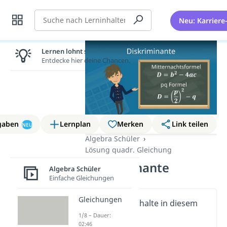
Suche
Neu: Karriere
Lernen lohnt sich!
Entdecke hier deine Chancen.
gaben
Lernplan
Merken
Link teilen
NEU
Algebra Schüler
Lösung quadr. Gleichung
Diskriminante
Algebra Schüler
Einfache Gleichungen
Gleichungen
Wichtige Inhalte in diesem
Video
1/8 – Dauer:
02:46