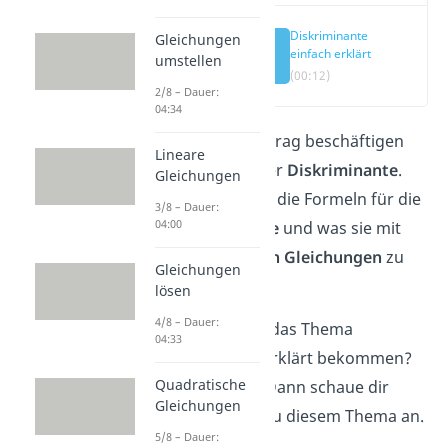
Diskriminante
Gleichungen
einfach erklärt
umstellen
(00:12)
2/8 – Dauer:
04:34
In diesem Beitrag beschäftigen
Lineare
wir uns mit der
Diskriminante
.
Gleichungen
Wir zeigen dir die Formeln für die
3/8 – Dauer:
04:00
Diskriminante
und was sie mit
quadratischen Gleichungen
zu
Gleichungen
tun hat.
lösen
4/8 – Dauer:
Du möchtest das Thema
04:33
anschaulich erklärt bekommen?
Quadratische
Wunderbar! Dann schaue dir
Gleichungen
unser
Video
zu diesem Thema an.
5/8 – Dauer: