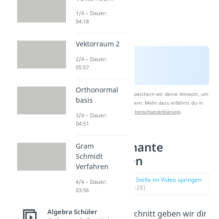
1/4 – Dauer:
04:18
Vektorraum 2
2/4 – Dauer:
05:57
Orthonormal
Nach Beantwortung speichern wir deine Antwort, um
basis
Studyflix zu verbessern. Mehr dazu erfährst du in
unserer
Datenschutzerklärung
.
3/4 – Dauer:
04:51
Diskriminante
Gram
Schmidt
berechnen
Verfahren
zur Stelle im Video springen
4/4 – Dauer:
(01:28)
03:56
Algebra Schüler
In diesem Abschnitt geben wir dir