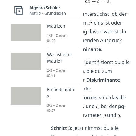
.
Algebra Schüler
Matrix - Grundlagen
Schritt 1:
Du untersuchst, ob der
Faktor vor dem
eins ist oder
Matrizen
nicht. Abhängig davon wählst du
1/3 – Dauer:
den entsprechenden Ausdruck
04:29
für die
Diskriminante
.
Was ist eine
Matrix?
Schritt 2:
Nun identifizierst du alle
Komponenten, die du zum
2/3 – Dauer:
02:41
Berechnen der
Diskriminante
benötigst. Bei der
Einheitsmatri
x
Mitternachtsformel
sind das die
Paramater
,
und
, bei der
pq-
3/3 – Dauer:
05:27
Formel
die Parameter
und
.
Schritt 3:
Jetzt nimmst du alle