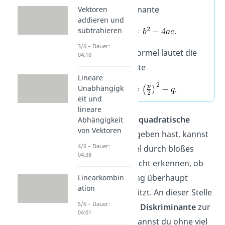
die Diskriminante
Vektoren
addieren und
.
subtrahieren
3/6 – Dauer:
Für die pq-Formel lautet die
04:10
Diskriminante
Lineare
.
Unabhängigk
eit und
lineare
Wenn du eine
quadratische
Abhängigkeit
von Vektoren
Gleichung
gegeben hast, kannst
4/6 – Dauer:
du in der Regel durch bloßes
04:38
Hinschauen nicht erkennen, ob
diese Gleichung überhaupt
Linearkombin
ation
Lösungen besitzt. An dieser Stelle
5/6 – Dauer:
kommt dir die
Diskriminante
zur
04:01
Hilfe. Mit ihr kannst du ohne viel