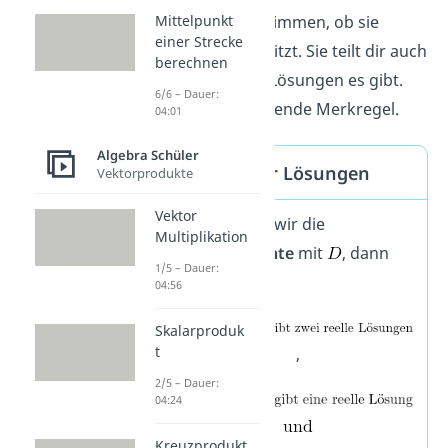
Aufwand bestimmen, ob sie
Mittelpunkt
einer Strecke
Lösungen besitzt. Sie teilt dir auch
berechnen
mit, wie viele Lösungen es gibt.
6/6 – Dauer:
Dabei gilt folgende Merkregel.
04:01
Algebra Schüler
Anzahl der Lösungen
Vektorprodukte
Vektor
Bezeichnen wir die
Multiplikation
Diskriminante
mit
, dann
1/5 – Dauer:
gilt
04:56
Skalarproduk
t
,
2/5 – Dauer:
04:24
Kreuzprodukt