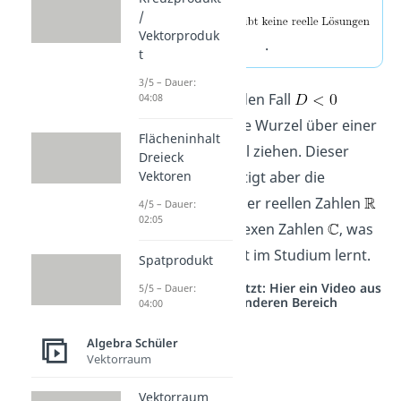
/
Vektorproduk
.
t
3/5 – Dauer:
Hinweis:
Für den Fall
04:08
müsstet du die Wurzel über einer
Flächeninhalt
negativen Zahl ziehen. Dieser
Dreieck
Prozess benötigt aber die
Vektoren
Erweiterung der reellen Zahlen
4/5 – Dauer:
02:05
zu den komplexen Zahlen
, was
man dann erst im Studium lernt.
Spatprodukt
Studyflix vernetzt: Hier ein Video aus
5/5 – Dauer:
einem anderen Bereich
04:00
Algebra Schüler
Vektorraum
Vektorraum