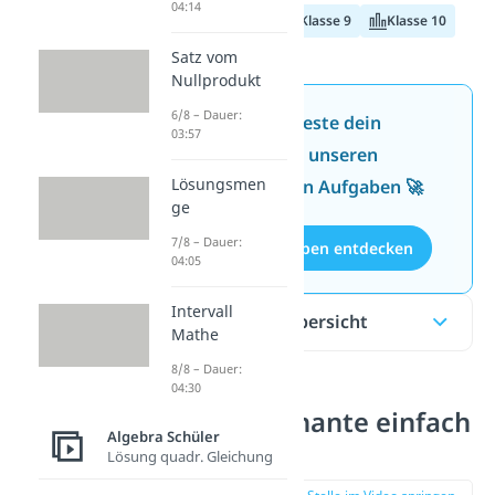
04:14
Klasse 8
Klasse 9
Klasse 10
Satz vom
Nullprodukt
6/8 – Dauer:
Jetzt neu: Teste dein
03:57
Wissen mit unseren
Lösungsmen
kostenlosen Aufgaben 🚀
ge
7/8 – Dauer:
Aufgaben entdecken
04:05
Intervall
Inhaltsübersicht
Mathe
8/8 – Dauer:
04:30
Diskriminante einfach
Algebra Schüler
erklärt
Lösung quadr. Gleichung