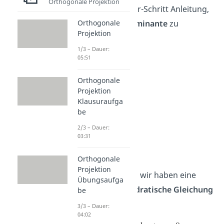
Orthogonale Projektion
eine Schritt-für-Schritt Anleitung,
um die
Diskriminante
zu
Orthogonale
Projektion
berechnen.
1/3 – Dauer:
05:51
Orthogonale
Projektion
Klausuraufga
be
2/3 – Dauer:
03:31
Vorgehen
Orthogonale
Projektion
Angenommen wir haben eine
Übungsaufga
beliebige
quadratische Gleichung
be
gegeben
3/3 – Dauer:
04:02