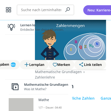
Suche
Neu: Karriere
Lernen lohnt sich!
Entdecke hier deine Chancen.
gaben
Lernplan
Merken
Link teilen
NEU
Mathematische Grundlagen
Zahlenlehre
Reelle Zahlen
Mathematische Grundlagen
Was ist Mathe?
Übersicht
Natürliche Zahlen
Ganze
Mathe
1/7 – Dauer: 04:40