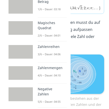
Betrag
1/6 – Dauer: 03:18
Bei den reellen Zahlen musst du auf
Magisches
Quadrat
die Rechtschreibung aufpassen
2/6 – Dauer: 04:01
(reelle Zahl, nicht reele Zahl oder
reele Zahlen)!
Zahlenreihen
3/6 – Dauer: 04:06
Zahlenmengen
4/6 – Dauer: 04:10
Negative
Zahlen
Die reellen Zahlen bestehen aus der
5/6 – Dauer: 04:55
Menge der irrationalen Zahlen und der