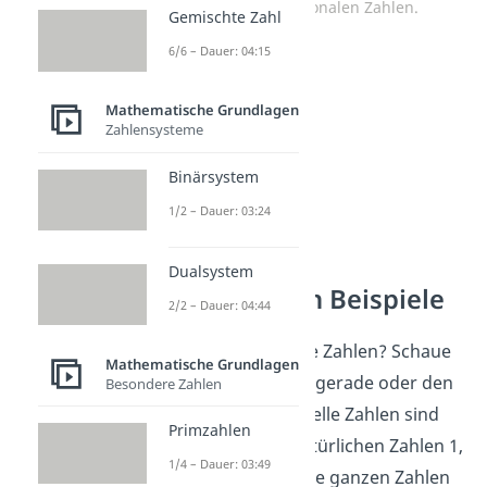
Menge der rationalen Zahlen.
Gemischte Zahl
6/6 – Dauer: 04:15
Mathematische Grundlagen
Zahlensysteme
Binärsystem
1/2 – Dauer: 03:24
Dualsystem
Reelle Zahlen Beispiele
2/2 – Dauer: 04:44
Aber was sind reelle Zahlen? Schaue
Mathematische Grundlagen
dir dafür die Zahlengerade oder den
Besondere Zahlen
Zahlenstrahl an: Reelle Zahlen sind
Primzahlen
zum Beispiel die natürlichen Zahlen 1,
1/4 – Dauer: 03:49
3, 8 und 129 oder die ganzen Zahlen