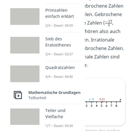
-33, -25 und -982. Gebrochene Zahlen
Primzahlen
sind auch reelle Zahlen. Gebrochene
einfach erklärt
Zahlen wie rationale Zahlen (
,
2/4 – Dauer: 04:59
-3,25,
und 5,14) gehören also auch
Sieb des
zu den reellen Zahlen. Irrationale
Eratosthenes
Zahlen sind auch gebrochene Zahlen.
3/4 – Dauer: 02:57
Beispiele für irrationale Zahlen sind
,
, e und
.
Quadratzahlen
4/4 – Dauer: 04:40
Mathematische Grundlagen
Teilbarkeit
Teiler und
Vielfache
1/7 – Dauer: 03:34
Zahlengerade: Die Menge der reellen