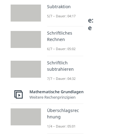
Subtraktion
5/7 – Dauer: 04:17
Weitere Inhalte:
Mathematische
Schriftliches
Grundlagen
Rechnen
Zahlenlehre
6/7 – Dauer: 05:02
Betrag
Dauer: 03:18
Schriftlich
Magisches Quadrat
subtrahieren
Dauer: 04:01
Zahlenreihen
7/7 – Dauer: 04:32
Dauer: 04:06
Zahlenmengen
Mathematische Grundlagen
Dauer: 04:10
Weitere Rechenprinzipien
Negative Zahlen
Dauer: 04:55
Überschlagsrec
Gemischte Zahl
hnung
Dauer: 04:15
1/4 – Dauer: 05:01