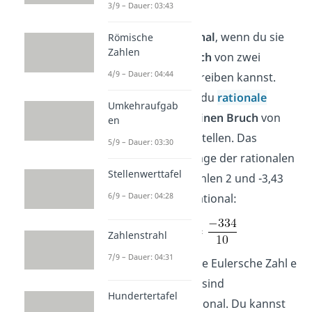
Zahl irrational?
3/9 – Dauer: 03:43
Eine Zahl ist
irrational
, wenn du sie
Römische
Zahlen
nicht als einen Bruch
von zwei
4/9 – Dauer: 04:44
ganzen Zahlen
schreiben kannst.
Umgekehrt kannst du
rationale
Umkehraufgab
Zahlen
immer als einen Bruch
von
en
ganzen Zahlen darstellen. Das
5/9 – Dauer: 03:30
Zeichen für die Menge der rationalen
Stellenwerttafel
Zahlen ist
. Die Zahlen 2 und -3,43
6/9 – Dauer: 04:28
sind zum Beispiel rational:
Zahlenstrahl
7/9 – Dauer: 04:31
Die Wurzel von 2, die Eulersche Zahl e
und die Kreiszahl
sind
Hundertertafel
beispielsweise irrational. Du kannst