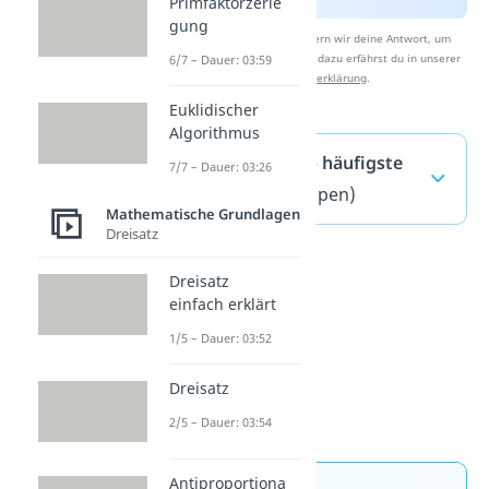
Primfaktorzerle
gung
Nach Beantwortung speichern wir deine Antwort, um
Studyflix zu verbessern. Mehr dazu erfährst du in unserer
6/7 – Dauer: 03:59
Datenschutzerklärung
.
Euklidischer
Algorithmus
Reelle Zahlen — häufigste
7/7 – Dauer: 03:26
Fragen
(ausklappen)
Mathematische Grundlagen
Dreisatz
Dreisatz
einfach erklärt
1/5 – Dauer: 03:52
Dreisatz
2/5 – Dauer: 03:54
Antiproportiona