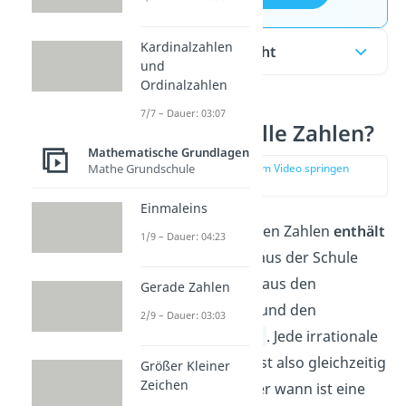
Kardinalzahlen
Inhaltsübersicht
und
Ordinalzahlen
7/7 – Dauer: 03:07
Was sind reelle Zahlen?
Mathematische Grundlagen
zur Stelle im Video springen
Mathe Grundschule
(02:41)
Einmaleins
Die Menge der reellen Zahlen
enthält
1/9 – Dauer: 04:23
alle Zahlen
, die du aus der Schule
kennst. Sie besteht aus den
Gerade Zahlen
rationalen Zahlen
und den
2/9 – Dauer: 03:03
irrationalen Zahlen
. Jede irrationale
und rationale Zahl ist also gleichzeitig
Größer Kleiner
Zeichen
eine reelle Zahl. Aber wann ist eine