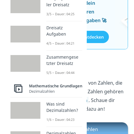
Jetzt neu: Teste dein
ler Dreisatz
Wissen mit unseren
3/5 – Dauer: 04:25
kostenlosen Aufgaben 🚀
Dreisatz
Aufgaben
Aufgaben entdecken
4/5 – Dauer: 04:21
Zusammengese
tzter Dreisatz
Primzahlen
5/5 – Dauer: 04:44
Eine weitere Menge von Zahlen, die
Mathematische Grundlagen
auch zu den reellen Zahlen gehören
Dezimalzahlen
sind die
Primzahlen
. Schaue dir
Was sind
gleich unser Video dazu an!
Dezimalzahlen?
1/6 – Dauer: 04:23
Dezimalzahlen