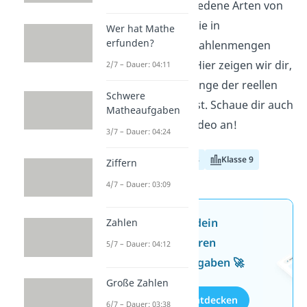
Es gibt viele verschiedene Arten von
Zahlen. Du kannst sie in
Wer hat Mathe
erfunden?
unterschiedlichen Zahlenmengen
zusammenfassen. Hier zeigen wir dir,
2/7 – Dauer: 04:11
was du über die Menge der reellen
Schwere
Zahlen wissen musst. Schaue dir auch
Matheaufgaben
unser passendes Video an!
3/7 – Dauer: 04:24
Klasse 7
Klasse 8
Klasse 9
Ziffern
4/7 – Dauer: 03:09
Jetzt neu: Teste dein
Zahlen
Wissen mit unseren
5/7 – Dauer: 04:12
kostenlosen Aufgaben 🚀
Große Zahlen
Aufgaben entdecken
6/7 – Dauer: 03:38