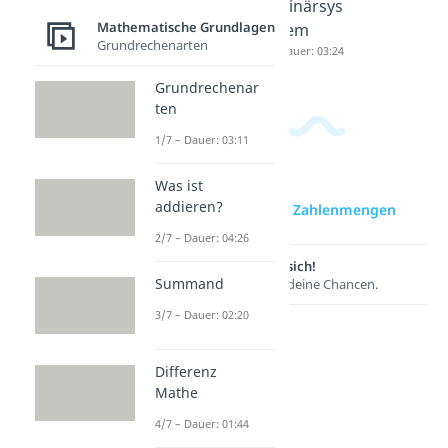
Negative
Gemisch
Binärsys
Mathematische Grundlagen
Zahlen
te Zahl
tem
Grundrechenarten
Dauer: 04:55
Dauer: 04:15
Dauer: 03:24
Grundrechenar
ten
1/7 – Dauer: 03:11
Was ist
addieren?
zur Videoseite: Zahlenmengen
2/7 – Dauer: 04:26
Lernen lohnt sich!
Summand
Entdecke hier deine Chancen.
3/7 – Dauer: 02:20
Differenz
Mathe
4/7 – Dauer: 01:44