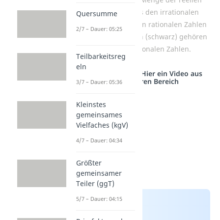
Zahlen besteht aus den irrationalen
Quersumme
Zahlen (blau) und den rationalen Zahlen
2/7 – Dauer: 05:25
(rot). Die ganz Zahlen (schwarz) gehören
auch zu den rationalen Zahlen.
Teilbarkeitsreg
eln
Studyflix vernetzt: Hier ein Video aus
einem anderen Bereich
3/7 – Dauer: 05:36
Kleinstes
gemeinsames
Vielfaches (kgV)
4/7 – Dauer: 04:34
Größter
gemeinsamer
Teiler (ggT)
5/7 – Dauer: 04:15