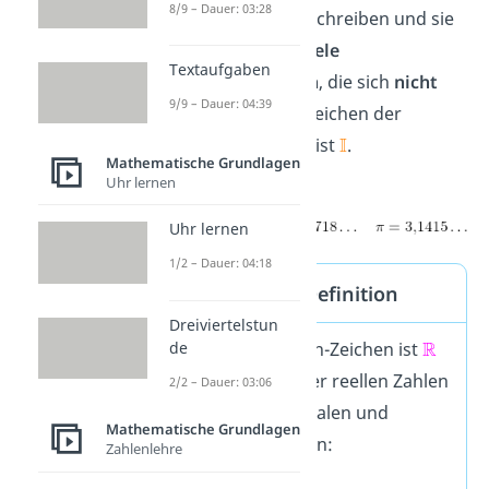
8/9 – Dauer: 03:28
sie nicht als Bruch schreiben und sie
haben
unendlich viele
Textaufgaben
Nachkommastellen
, die sich
nicht
9/9 – Dauer: 04:39
wiederholen
. Das Zeichen der
irrationalen Zahlen ist
.
Mathematische Grundlagen
Uhr lernen
Uhr lernen
1/2 – Dauer: 04:18
Reelle Zahlen Definition
Dreiviertelstun
de
Das reellen-Zahlen-Zeichen ist
und die Menge der reellen Zahlen
2/2 – Dauer: 03:06
enthält alle rationalen und
Mathematische Grundlagen
irrationalen Zahlen:
Zahlenlehre