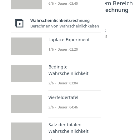
Beliebte Inhalte aus dem Bereich
6/6 – Dauer: 03:40
Wahrscheinlichkeitsrechnung
Wahrscheinlichkeitsrechnung
Berechnen von Wahrscheinlichkeiten
Absolute
Relative
Fakultät
und
Häufigke
Dauer: 01:55
Laplace Experiment
Relative
it
1/6 – Dauer: 02:20
Häufigke
Dauer: 03:43
it
Bedingte
Dauer: 02:07
Wahrscheinlichkeit
2/6 – Dauer: 03:04
Vierfeldertafel
3/6 – Dauer: 04:46
Satz der totalen
Wahrscheinlichkeit