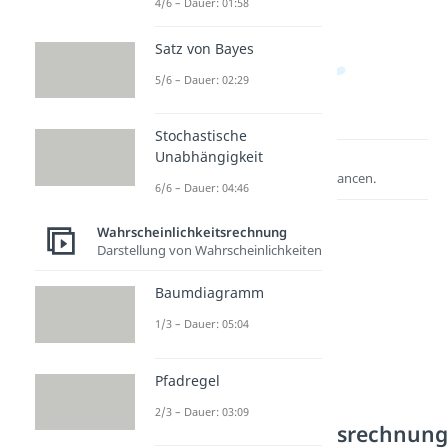
4/6 – Dauer: 01:58
Satz von Bayes
5/6 – Dauer: 02:29
Stochastische
Unabhängigkeit
Lernen lohnt sich!
Entdecke hier deine Chancen.
6/6 – Dauer: 04:46
Wahrscheinlichkeitsrechnung
Darstellung von Wahrscheinlichkeiten
Baumdiagramm
1/3 – Dauer: 05:04
Pfadregel
Weitere Inhalte:
2/3 – Dauer: 03:09
Wahrscheinlichkeitsrechnun