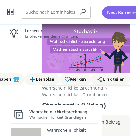
Suche
Neu: Karriere
Lernen lohnt sich!
Entdecke hier deine Chancen.
gaben
Lernplan
Merken
Link teilen
NEU
Wahrscheinlichkeitsrechnung
Wahrscheinlichkeit Grundlagen
Stochastik (Video)
Wahrscheinlichkeitsrechnung
Wahrscheinlichkeit Grundlagen
Weitere Infos erhältst du im Beitrag
zum Video
Wahrscheinlichkeit
zum Beitrag: Stochastik