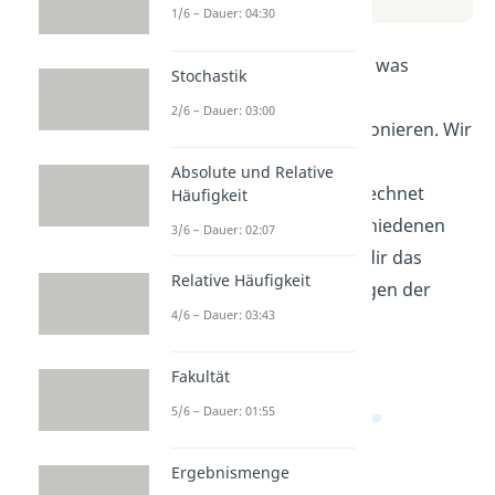
1/6 – Dauer: 04:30
In diesem Video lernst du, was
Stochastik
Stochastik ist und wie
2/6 – Dauer: 03:00
Zufallsexperimente funktionieren. Wir
erklären dir, wie
Absolute und Relative
Wahrscheinlichkeiten berechnet
Häufigkeit
werden und welche verschiedenen
3/6 – Dauer: 02:07
Ereignisse es gibt. Schau dir das
Relative Häufigkeit
Video an, um die Grundlagen der
4/6 – Dauer: 03:43
Stochastik zu verstehen.
Fakultät
5/6 – Dauer: 01:55
Ergebnismenge