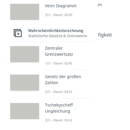
Wahrscheinlichkeit Grundlagen
Venn Diagramm
Wahrscheinlichkeit
3/3 – Dauer: 02:05
Dauer: 04:30
Stochastik
Dauer: 03:00
Wahrscheinlichkeitsrechnung
Absolute und Relative Häufigkeit
Statistische Gesetze & Grenzwerte
Dauer: 02:07
Relative Häufigkeit
Zentraler
Dauer: 03:43
Grenzwertsatz
Fakultät
1/3 – Dauer: 02:42
Dauer: 01:55
Ergebnismenge
Gesetz der großen
Dauer: 03:40
Zahlen
2/3 – Dauer: 04:22
Tschebyscheff
Ungleichung
3/3 – Dauer: 03:32