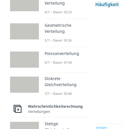
Verteilung
Absolute und Relative Häufigkeit
Fakultät
4/7 – Dauer: 02:23
Binomialkoeffizient
Geometrische
Baumdiagramm
Verteilung
Mengenlehre
5/7 – Dauer: 02:36
Poissonverteilung
6/7 – Dauer: 01:54
Diskrete
Gleichverteilung
7/7 – Dauer: 03:44
Wahrscheinlichkeitsrechnung
Wahrscheinlichkeit
Verteilungen
berechnen
Stetige
zur Stelle im Video springen