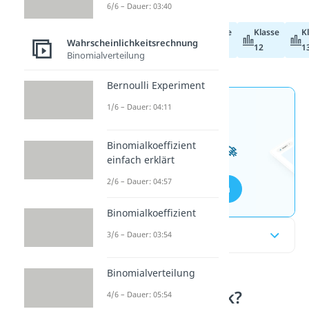
6/6 – Dauer: 03:40
Klasse
Klasse
K
Abiturvorbereitung
Wahrscheinlichkeitsrechnung
11
12
1
Binomialverteilung
Bernoulli Experiment
1/6 – Dauer: 04:11
Jetzt neu: Teste dein
Wissen mit unseren
Binomialkoeffizient
kostenlosen Aufgaben 🚀
einfach erklärt
2/6 – Dauer: 04:57
Aufgaben entdecken
Binomialkoeffizient
Inhaltsübersicht
3/6 – Dauer: 03:54
Binomialverteilung
Was ist Stochastik?
4/6 – Dauer: 05:54