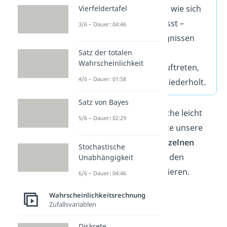
„Kunst des Vermutens“ – wie sich
Vierfeldertafel
Stochastik übersetzen lässt –
3/6 – Dauer: 04:46
beschäftigt sich mit Ereignissen
und Ergebnissen, die
Satz der totalen
Wahrscheinlichkeit
unterschiedlich häufig auftreten,
4/6 – Dauer: 01:58
wenn sich ein Vorgang wiederholt.
Satz von Bayes
Um die einzelnen Teilbereiche leicht
5/6 – Dauer: 02:29
erklärt zu bekommen, nutze unsere
Zusammenfassung der einzelnen
Stochastische
Themen
und springe so zu den
Unabhängigkeit
Begriffen, die dich interessieren.
6/6 – Dauer: 04:46
Wahrscheinlichkeitsrechnung
Zufallsvariablen
Diskrete