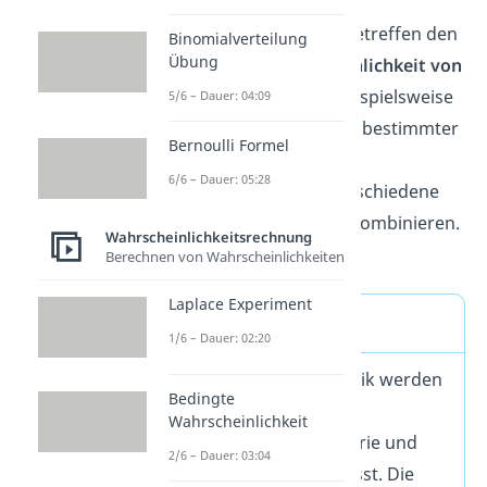
Stochastische Vorgänge betreffen den
Binomialverteilung
Übung
Zufall
oder die
Wahrscheinlichkeit von
Ereignissen.
Du kannst beispielsweise
5/6 – Dauer: 04:09
ausrechnen, wie sicher ein bestimmter
Bernoulli Formel
Fall eintritt oder
wie viele
6/6 – Dauer: 05:28
Möglichkeiten
es gibt, verschiedene
Elemente
miteinander zu kombinieren.
Wahrscheinlichkeitsrechnung
Berechnen von Wahrscheinlichkeiten
Laplace Experiment
Erklärung
1/6 – Dauer: 02:20
Mit dem Begriff Stochastik werden
Bedingte
in Mathe die Bereiche
Wahrscheinlichkeit
Wahrscheinlichkeitstheorie und
2/6 – Dauer: 03:04
Statistik zusammengefasst. Die