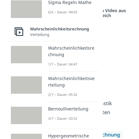
Sigma Regeln Mathe
Studyflix vernetzt: Hier ein Video aus
6/6 – Dauer: 04:03
einem anderen Bereich
Wahrscheinlichkeitsrechnung
Verteilung
Wahrscheinlichkeitsre
chnung
1/7 – Dauer: 04:47
Wahrscheinlichkeitsve
rteilung
Grundlagen
2/7 – Dauer: 05:32
Die Grundlagen der Stochastik
Bernoulliverteilung
brauchst du, um Häufigkeiten
3/7 – Dauer: 03:52
darzustellen.
Wahrscheinlichkeitsrechnung
Hypergeometrische