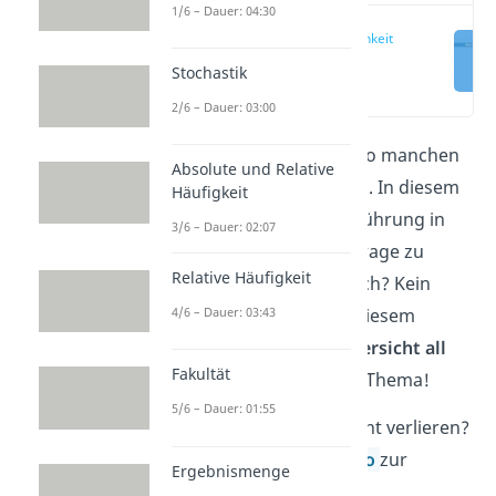
1/6 – Dauer: 04:30
Wahrscheinlichkeit
berechnen
Stochastik
(00:37)
2/6 – Dauer: 03:00
Die
Stochastik
hat schon so manchen
Absolute und Relative
in den Wahnsinn getrieben. In diesem
Häufigkeit
Artikel findest du eine Einführung in
3/6 – Dauer: 02:07
das Thema. Du hast eine Frage zu
Relative Häufigkeit
einem konkreten Teilbereich? Kein
Problem, weiter unten in diesem
4/6 – Dauer: 03:43
Beitrag findest du eine
Übersicht all
Fakultät
unserer Artikel
zu diesem Thema!
5/6 – Dauer: 01:55
Du willst den Überblick nicht verlieren?
Dann schau dir unser
Video
zur
Ergebnismenge
Stochastik an!