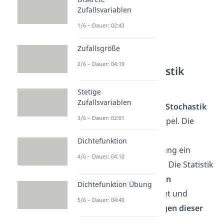
Zufallsvariablen
1/6 – Dauer: 02:43
Zufallsgröße
2/6 – Dauer: 04:19
Unterschied Stochastik
Statistik
Stetige
Zufallsvariablen
Der Unterschied zwischen
Stochastik
3/6 – Dauer: 02:01
und Statistik
ist relativ simpel. Die
Statistik ist neben der
Dichtefunktion
Wahrscheinlichkeitsrechnung ein
4/6 – Dauer: 04:10
Teilbereich der Stochastik
. Die Statistik
setzt sich mit
Datenmengen
Dichtefunktion Übung
auseinander und betrachtet und
5/6 – Dauer: 04:40
interpretiert die
Verteilungen dieser
Daten
.