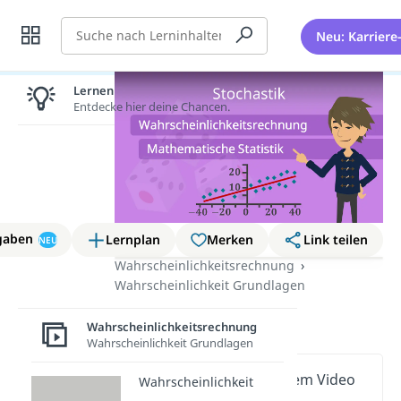
Suche
Neu: Karriere
Lernen lohnt sich!
Entdecke hier deine Chancen.
gaben
Lernplan
Merken
Link teilen
NEU
Wahrscheinlichkeitsrechnung
Wahrscheinlichkeit Grundlagen
Stochastik
Wahrscheinlichkeitsrechnung
Wahrscheinlichkeit Grundlagen
Wichtige Inhalte in diesem Video
Wahrscheinlichkeit