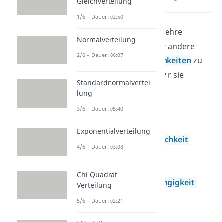
Gleichverteilung
(00:37)
1/6 – Dauer: 02:50
In der Wahrscheinlichkeitslehre
Normalverteilung
verwendest du die ein oder andere
2/6 – Dauer: 06:07
Formel, um
Wahrscheinlichkeiten
zu
berechnen. Hier erklären wir sie
Standardnormalvertei
einfach und verständlich.
lung
3/6 – Dauer: 05:40
Wahrscheinlichkeit
Laplace-Experiment
Exponentialverteilung
Bedingte Wahrscheinlichkeit
4/6 – Dauer: 03:08
Satz der totalen
Wahrscheinlichkeit
Chi Quadrat
Stochastische Unabhängigkeit
Verteilung
Satz von Bayes
5/6 – Dauer: 02:21