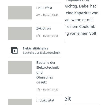
Kondensatoren
wichtig. Dabei hat
Hall Effekt
ein Kondensator eine Kapazität von
4/5 – Dauer: 03:46
genau einem Farad, wenn er mit
einer Ladung von einem Coulomb
Zyklotron
auf eine Spannung von einem Volt
5/5 – Dauer: 05:08
aufgeladen wird.
Elektrizitätslehre
Bauteile der Elektrotechnik
Bauteile der
Elektrotechnik
und
Ohmsches
Gesetz
1/8 – Dauer: 07:30
Farad Einheit
Induktivität