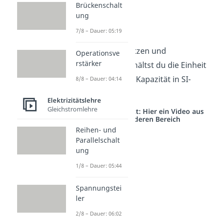
Brückenschalt
ung
7/8 – Dauer: 05:19
Durch das Einsetzen und
Operationsve
rstärker
Vereinfachen erhältst du die Einheit
der elektrischen Kapazität in SI-
8/8 – Dauer: 04:14
Basiseinheiten.
Elektrizitätslehre
Gleichstromlehre
Studyflix vernetzt: Hier ein Video aus
einem anderen Bereich
Reihen- und
Parallelschalt
ung
1/8 – Dauer: 05:44
Spannungstei
ler
2/8 – Dauer: 06:02