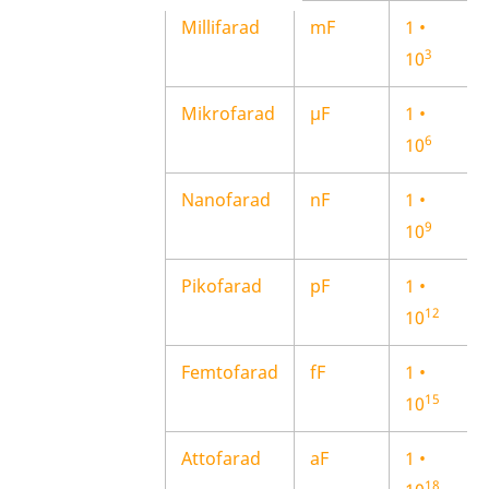
Millifarad
mF
1 •
3
10
Mikrofarad
µF
1 •
6
10
Nanofarad
nF
1 •
9
10
Pikofarad
pF
1 •
12
10
Femtofarad
fF
1 •
15
10
Attofarad
aF
1 •
18