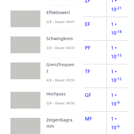
Zettafarad
ZF
1 •
-21
10
Effektivwert
2/8 – Dauer: 04:47
Exafarad
EF
1 •
-18
10
Schwingkreis
Petafarad
PF
1 •
3/8 – Dauer: 04:33
-15
10
Grenzfrequen
z
Terafarad
TF
1 •
-12
10
4/8 – Dauer: 03:59
Hochpass
Gigafarad
GF
1 •
-9
10
5/8 – Dauer: 04:56
Megafarad
MF
1 •
Zeigerdiagra
mm
-6
10