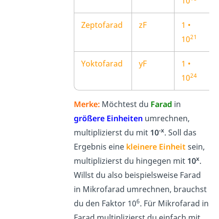
10
Zeptofarad
zF
1 •
21
10
Yoktofarad
yF
1 •
24
10
Merke:
Möchtest du
Farad
in
größere Einheiten
umrechnen,
-x
multiplizierst du mit
10
. Soll das
Ergebnis eine
kleinere Einheit
sein,
x
multiplizierst du hingegen mit
10
.
Willst du also beispielsweise Farad
in Mikrofarad umrechnen, brauchst
6
du den Faktor 10
. Für Mikrofarad in
Farad multiplizierst du einfach mit