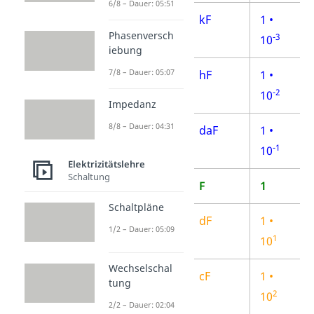
6/8 – Dauer: 05:51
Kilofarad
kF
1 •
Phasenversch
-3
10
iebung
7/8 – Dauer: 05:07
Hektofarad
hF
1 •
-2
10
Impedanz
8/8 – Dauer: 04:31
Dekafarad
daF
1 •
-1
10
Elektrizitätslehre
Schaltung
Farad
F
1
Schaltpläne
Dezifarad
dF
1
•
1/2 – Dauer: 05:09
1
10
Wechselschal
Zentifarad
cF
1 •
tung
2
10
2/2 – Dauer: 02:04