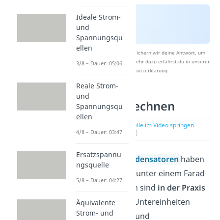
Ideale Strom-
und
Spannungsqu
ellen
Nach Beantwortung speichern wir deine Antwort, um
Studyflix zu verbessern. Mehr dazu erfährst du in unserer
3/8 – Dauer: 05:06
Datenschutzerklärung
.
Reale Strom-
und
Farad umrechnen
Spannungsqu
ellen
zur Stelle im Video springen
4/8 – Dauer: 03:47
(01:41)
Ersatzspannu
Die meisten
Kondensatoren
haben
ngsquelle
Kapazitäten von unter einem Farad
5/8 – Dauer: 04:27
(< 1F). Deswegen sind
in der Praxis
in der Regel die Untereinheiten
Äquivalente
Strom- und
Mikrofarad (µF) und