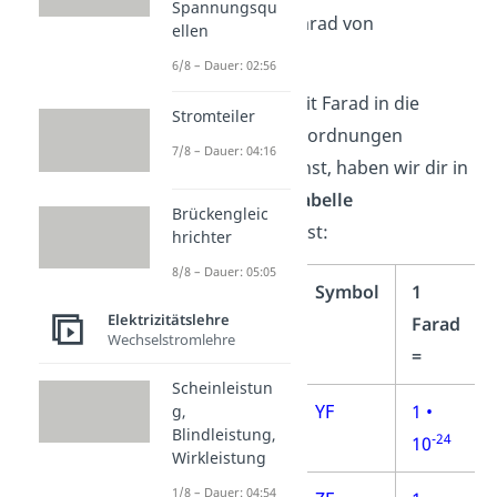
Spannungsqu
Pikofarad/Picofarad von
ellen
Bedeutung.
6/8 – Dauer: 02:56
Wie du die Einheit Farad in die
Stromteiler
anderen Größenordnungen
7/8 – Dauer: 04:16
umrechnen
kannst, haben wir dir in
der folgenden
Tabelle
Brückengleic
zusammengefasst:
hrichter
8/8 – Dauer: 05:05
Name
Symbol
1
Elektrizitätslehre
Farad
Wechselstromlehre
=
Scheinleistun
Yottafarad
YF
1 •
g,
Blindleistung,
-24
10
Wirkleistung
1/8 – Dauer: 04:54