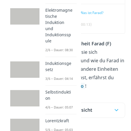
Elektromagne
Was ist Farad?
tische
Induktion
(00:13)
und
Induktionssp
ule
Wofür du die
Einheit Farad (F)
2/6 – Dauer: 08:30
verwendest, wie sie sich
zusammensetzt und wie du Farad in
Induktionsge
Mikrofarad und andere Einheiten
setz
umrechnen kannst, erfährst du
3/6 – Dauer: 04:14
hier
und im
Video
!
Selbstindukti
on
4/6 – Dauer: 05:07
Inhaltsübersicht
Lorentzkraft
5/6 – Dauer: 05:03