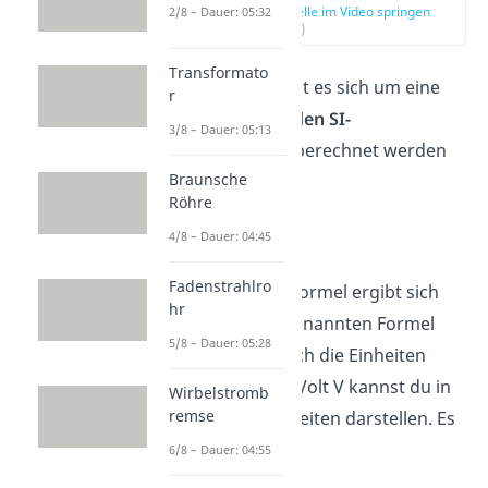
zur Stelle im Video springen
2/8 – Dauer: 05:32
(00:47)
Transformato
Bei
Farad
handelt es sich um eine
r
Einheit, die
aus den SI-
3/8 – Dauer: 05:13
Basiseinheiten
berechnet werden
Braunsche
kann:
Röhre
4/8 – Dauer: 04:45
Fadenstrahlro
Diese Einheitenformel ergibt sich
hr
aus der zuvor genannten Formel
5/8 – Dauer: 05:28
. Denn auch die Einheiten
Coulomb C und Volt V kannst du in
Wirbelstromb
remse
den SI-Basiseinheiten darstellen. Es
gilt:
6/8 – Dauer: 04:55