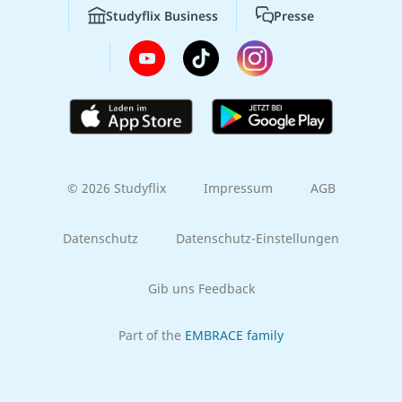
Studyflix Business
Presse
© 2026 Studyflix
Impressum
AGB
Datenschutz
Datenschutz-Einstellungen
Gib uns Feedback
Part of the
EMBRACE family