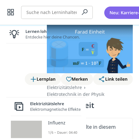
Suche
Neu: Karriere
Lernen lohnt sich!
Entdecke hier deine Chancen.
Lernplan
Merken
Link teilen
Elektrizitätslehre
Elektrotechnik in der Physik
Farad Einheit
Elektrizitätslehre
Elektromagnetische Effekte
Influenz
Wichtige Inhalte in diesem
1/6 – Dauer: 04:40
Video