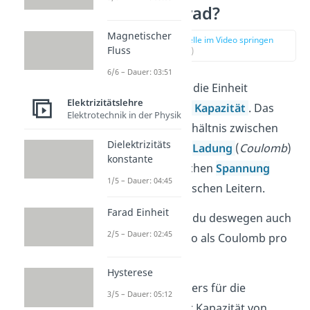
Was ist Farad?
Magnetischer
zur Stelle im Video springen
Fluss
(00:13)
6/6 – Dauer: 03:51
Farad
, kurz F, ist die Einheit
Elektrizitätslehre
der
elektrischen Kapazität
. Das
Elektrotechnik in der Physik
Farad ist das Verhältnis zwischen
Dielektrizitäts
der elektrischen
Ladung
(
Coulomb
)
konstante
und der elektrischen
Spannung
1/5 – Dauer: 04:45
(
Volt
) von elektrischen Leitern.
Farad Einheit
Die Einheit gibst du deswegen auch
2/5 – Dauer: 02:45
als
an, also als Coulomb pro
Volt.
Hysterese
Farad ist besonders für die
3/5 – Dauer: 05:12
Bezeichnung der Kapazität von