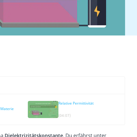
Relative Permittivität
 Materie
(04:07)
ma
Dielektrizitätskonstante
. Du erfährst unter