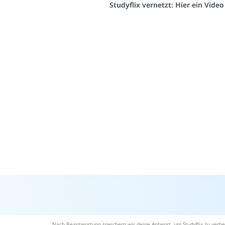
Studyflix vernetzt: Hier ein Vide
Nach Beantwortung speichern wir deine Antwort, um Studyflix zu verbe