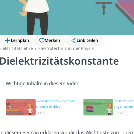
Lernplan
Merken
Link teilen
Elektrizitätslehre
Elektrotechnik in der Physik
Dielektrizitätskonstante
Wichtige Inhalte in diesem Video
Dielektrizitätskonstante
Permittivität
einfach erklärt
allgemeiner
(00:15)
(02:47)
In diesem Beitrag erklären wir dir das Wichtigste zum The