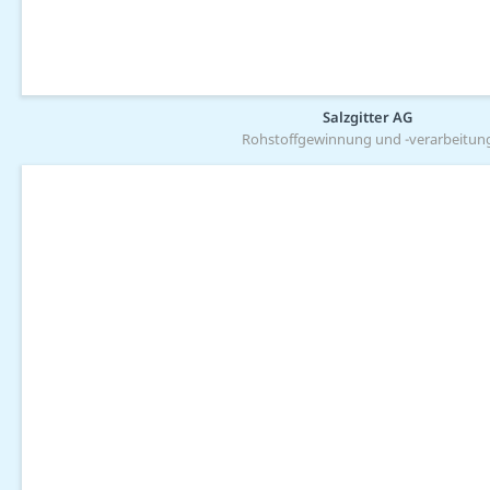
Salzgitter AG
Rohstoffgewinnung und -verarbeitun