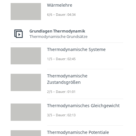
Wärmelehre
Beliebte Inhalte aus dem
Bereich
Grundlagen
6/6 – Dauer: 04:34
Thermodynamik
Grundlagen Thermodynamik
Thermodynamische Grundsätze
Seiliger
Reaktio
Verbre
Prozess
nen -
nnung
Thermodynamische Systeme
Dauer:
Grundl
Dauer:
04:45
05:17
1/5 – Dauer: 02:45
agen
Dauer:
05:33
Thermodynamische
Zustandsgrößen
2/5 – Dauer: 01:01
Thermodynamisches Gleichgewicht
3/5 – Dauer: 02:13
Thermodynamische Potentiale