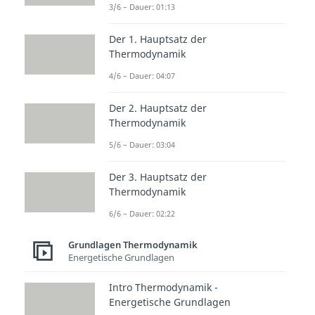
3/6 – Dauer: 01:13
Kreisprozesse: Beispiele
Carnot Prozess
Der 1. Hauptsatz der
Dauer: 04:48
Joule Prozess
Thermodynamik
Dauer: 03:50
4/6 – Dauer: 04:07
Stirling Prozess
Dauer: 03:13
Der 2. Hauptsatz der
Ericsson Prozess
Thermodynamik
Dauer: 04:03
Diesel Prozess
5/6 – Dauer: 03:04
Dauer: 04:40
Otto Prozess
Der 3. Hauptsatz der
Dauer: 04:45
Thermodynamik
Seiliger Prozess
Dauer: 04:45
6/6 – Dauer: 02:22
Grundlagen Thermodynamik
Energetische Grundlagen
Intro Thermodynamik -
Energetische Grundlagen