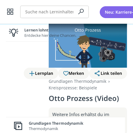
Suche
Neu: Karriere
Lernen lohnt sich!
Entdecke hier deine Chancen.
Lernplan
Merken
Link teilen
Grundlagen Thermodynamik
Kreisprozesse: Beispiele
Otto Prozess (Video)
Weitere Infos erhältst du im
Beitrag zum Video
Grundlagen Thermodynamik
zum Beitrag: Otto Prozess
Thermodynamik