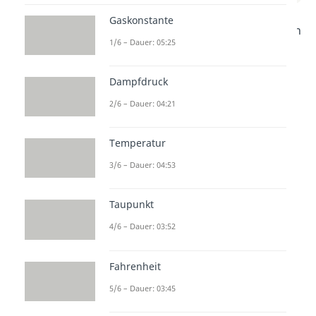
Gaskonstante
In diesem Video erkläre ich dir den
1/6 – Dauer: 05:25
Otto Prozess Schritt für Schritt.
Du lernst, wie ein Ottomotor
Dampfdruck
funktioniert und was bei den
2/6 – Dauer: 04:21
verschiedenen Zyklen passiert.
Einfach erklärt und leicht
Temperatur
verständlich! Perfekt für alle, die
3/6 – Dauer: 04:53
mehr über Motoren lernen
möchten. Viel Spaß beim
Taupunkt
Anschauen!
4/6 – Dauer: 03:52
Fahrenheit
5/6 – Dauer: 03:45