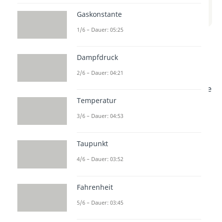
zum Beitrag:
Gaskonstante
Thermodynamische Potentiale
1/6 – Dauer: 05:25
In diesem Video erfährst du, was
Dampfdruck
thermodynamische Potentiale
2/6 – Dauer: 04:21
sind und wie sie in der Physik
verwendet werden. Verstehen, wie
Temperatur
diese Potentiale funktionieren, ist
3/6 – Dauer: 04:53
wichtig, um komplexe
physikalische Prozesse zu
Taupunkt
analysieren und zu verstehen.
Schau dir das Video an, um mehr
4/6 – Dauer: 03:52
darüber zu erfahren!
Fahrenheit
5/6 – Dauer: 03:45