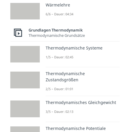
Wärmelehre
6/6 – Dauer: 04:34
Beliebte Inhalte aus dem
Bereich
Grundlagen
Grundlagen Thermodynamik
Thermodynamik
Thermodynamische Grundsätze
Thermodynamische Systeme
Funda
Intro
Haupts
1/5 – Dauer: 02:45
mental
Thermo
ätze
gleichu
dynami
der
ngen
k
Thermo
Thermodynamische
Zustandsgrößen
der
Grunds
dynami
Thermo
ätze
k
2/5 – Dauer: 01:01
dynami
Dauer:
Dauer:
01:16
05:12
k
Thermodynamisches Gleichgewicht
Dauer:
3/5 – Dauer: 02:13
06:11
Thermodynamische Potentiale