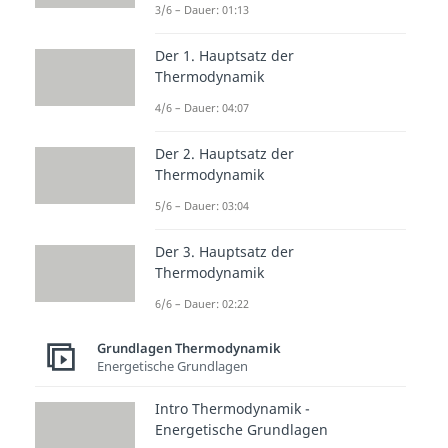
3/6 – Dauer: 01:13
Thermodynamische Grundsätze
Thermodynamische Systeme
Der 1. Hauptsatz der
Dauer: 02:45
Thermodynamische
Thermodynamik
Zustandsgrößen
4/6 – Dauer: 04:07
Dauer: 01:01
Thermodynamisches
Der 2. Hauptsatz der
Gleichgewicht
Thermodynamik
Dauer: 02:13
Thermodynamische Potentiale
5/6 – Dauer: 03:04
Dauer: 04:05
Fundamentalgleichungen der
Der 3. Hauptsatz der
Thermodynamik
Thermodynamik
Dauer: 06:11
6/6 – Dauer: 02:22
Grundlagen Thermodynamik
Energetische Grundlagen
Intro Thermodynamik -
Energetische Grundlagen