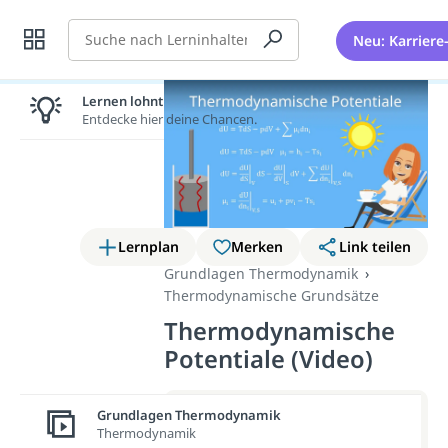
Suche
Neu: Karriere
Lernen lohnt sich!
Entdecke hier deine Chancen.
Lernplan
Merken
Link teilen
Grundlagen Thermodynamik
Thermodynamische Grundsätze
Thermodynamische
Potentiale (Video)
Weitere Infos erhältst du im
Grundlagen Thermodynamik
Thermodynamik
Beitrag zum Video