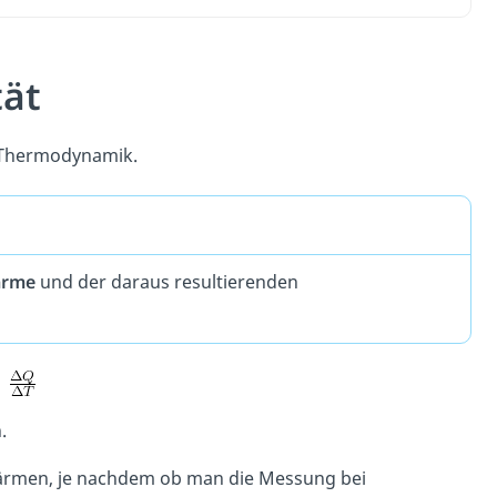
tät
r Thermodynamik.
ärme
und der daraus resultierenden
.
Erwärmen, je nachdem ob man die Messung bei