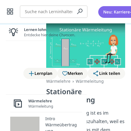
Suche
Neu: Karriere
Lernen lohnt sich!
Entdecke hier deine Chancen.
Lernplan
Merken
Link teilen
Wärmelehre
Wärmeleitung
Stationäre
Wärmeleitung
Wärmelehre
Wärmeleitung
In deiner Wohnung ist es im
Intro
Sommer kaum auszuhalten, weil es
Wärmeübertrag
so heiß ist? Was das mit dem
ung