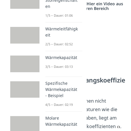
Stoffeigenschaft
Studyflix vernetzt: Hier ein Video aus
en
einem anderen Bereich
1/5 – Dauer: 01:06
Wärmeleitfähigk
eit
2/5 – Dauer: 02:52
Wärmekapazität
3/5 – Dauer: 03:13
Der
Wärmeübergangskoeffizie
Spezifische
nt
Wärmekapazität
- Beispiel
Dass die Oberflächen nicht
4/5 – Dauer: 02:19
dieselben Temperaturen wie die
Umgebungsluft haben, liegt am
Molare
Wärmekapazität
Wärmeübergangskoeffizienten
.