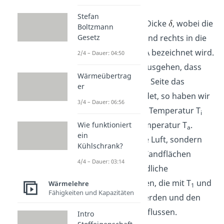
Grundlagen
Stefan
Die Wand hat die Dicke
, wobei die
Boltzmann
Oberfläche links und rechts in die
Gesetz
Ebene hinein mit A bezeichnet wird.
2/4 – Dauer: 04:50
Wenn wir davon ausgehen, dass
Wärmeübertrag
sich auf der linken Seite das
er
Hausinnere befindet, so haben wir
3/4 – Dauer: 06:56
innen im Haus die Temperatur T
i
und außen die Temperatur T
.
Wie funktioniert
a
ein
Doch nicht nur die Luft, sondern
Kühlschrank?
auch die beiden Wandflächen
4/4 – Dauer: 03:14
haben unterschiedliche
Wandtemperaturen, die mit T
und
Wärmelehre
1
Fähigkeiten und Kapazitäten
T
beschrieben werden und den
2
Wärmefluss beeinflussen.
Intro