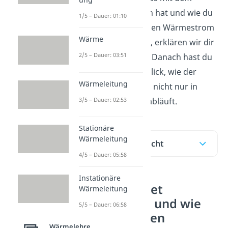
Wärmefluss zu tun hat und wie du
1/5 – Dauer: 01:10
den entsprechenden Wärmestrom
Wärme
berechnen kannst, erklären wir dir
2/5 – Dauer: 03:51
in diesem Beitrag. Danach hast du
den vollen Durchblick, wie der
Wärmeleitung
Wärmedurchgang nicht nur in
3/5 – Dauer: 02:53
deiner Wohnung abläuft.
Stationäre
Wärmeleitung
Inhaltsübersicht
4/5 – Dauer: 05:58
Instationäre
Was bedeutet
Wärmeleitung
Wärmefluss und wie
5/5 – Dauer: 06:58
kann man den
Wärmelehre