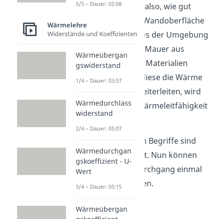
5/5 – Dauer: 02:08
Dieser beschreibt also, wie gut
oder schlecht die Wandoberfläche
Wärmelehre
die Temperatur aus der Umgebung
Widerstände und Koeffizienten
annimmt. Da jede Mauer aus
Wärmeübergan
unterschiedlichen Materialien
gswiderstand
gebaut wird und diese die Wärme
1/4 – Dauer: 03:57
unterschiedlich weiterleiten, wird
Wärmedurchlass
auch immer die Wärmeleitfähigkeit
widerstand
mit angegeben.
2/4 – Dauer: 05:07
So, die wichtigsten Begriffe sind
Wärmedurchgan
erst einmal geklärt. Nun können
gskoeffizient - U-
wir den Wärmedurchgang einmal
Wert
genauer betrachten.
3/4 – Dauer: 05:15
Wärmeübergan