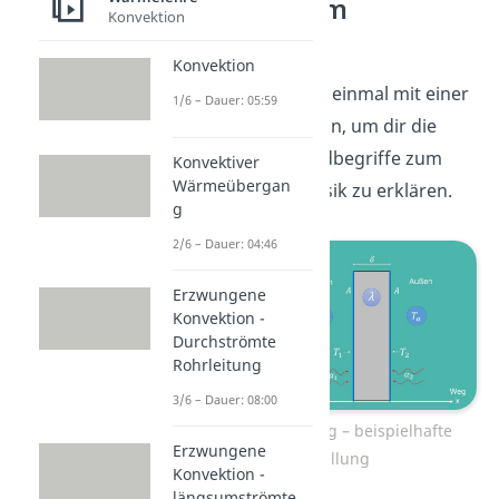
Wärmestrom
Konvektion
berechnen?
Konvektion
Fangen wir zuerst einmal mit einer
1/6 – Dauer: 05:59
einfachen Skizze an, um dir die
wichtigsten Grundbegriffe zum
Konvektiver
Wärmeübergan
Wärmestrom Physik zu erklären.
g
2/6 – Dauer: 04:46
Erzwungene
Konvektion -
Durchströmte
Rohrleitung
3/6 – Dauer: 08:00
Wärmedurchgang – beispielhafte
Erzwungene
Darstellung
Konvektion -
längsumströmte