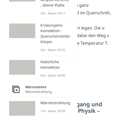
Du siehst hier eine ganz
, ebene Platte
gewöhnliche Wand im Querschnitt,
4/6 – Dauer: 04:17
in die wir nun ein
Erzwungene
Koordinatensystem legen. Die x-
Konvektion -
Achse beschreibt dabei den Weg x
Querumströmter
Körper
und die y-Achse die Temperatur T.
5/6 – Dauer: 07:55
Natürliche
Konvektion
6/6 – Dauer: 05:50
Wärmelehre
Wärmestrahlung
Wärmedurchgang und
Wärmestrahlung
Wärmestrom Physik –
1/4 – Dauer: 03:58