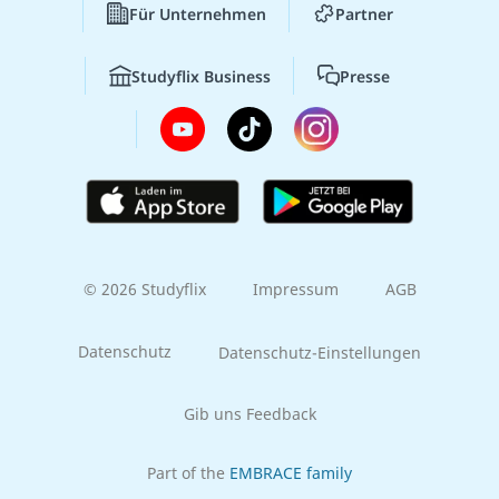
Für Unternehmen
Partner
Studyflix Business
Presse
© 2026 Studyflix
Impressum
AGB
Datenschutz
Datenschutz-Einstellungen
Gib uns Feedback
Part of the
EMBRACE family