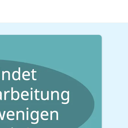
ik-Studium
genau richtig für dich! Hier lernst