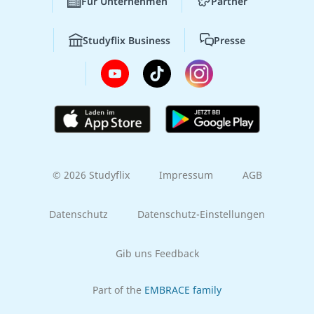
Für Unternehmen
Partner
Studyflix Business
Presse
© 2026 Studyflix
Impressum
AGB
Datenschutz
Datenschutz-Einstellungen
Gib uns Feedback
Part of the
EMBRACE family