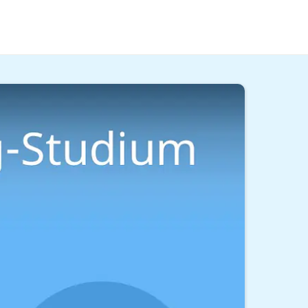
t zu denken und Autoritäten infrage zu
ideo.