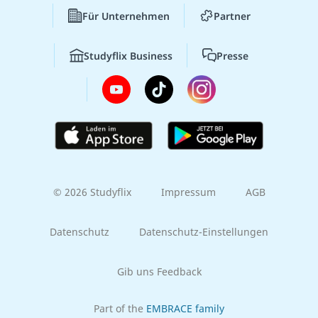
Für Unternehmen
Partner
Studyflix Business
Presse
© 2026 Studyflix
Impressum
AGB
Datenschutz
Datenschutz-Einstellungen
Gib uns Feedback
Part of the
EMBRACE family