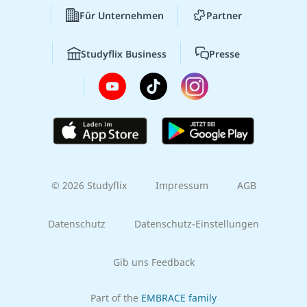
Für Unternehmen
Partner
Studyflix Business
Presse
© 2026 Studyflix
Impressum
AGB
Datenschutz
Datenschutz-Einstellungen
Gib uns Feedback
Part of the
EMBRACE family