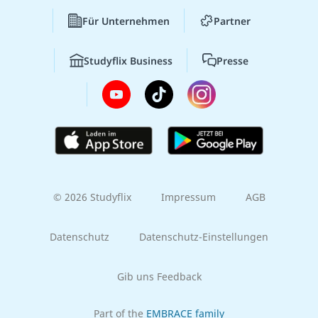
Für Unternehmen
Partner
Studyflix Business
Presse
© 2026 Studyflix
Impressum
AGB
Datenschutz
Datenschutz-Einstellungen
Gib uns Feedback
Part of the
EMBRACE family