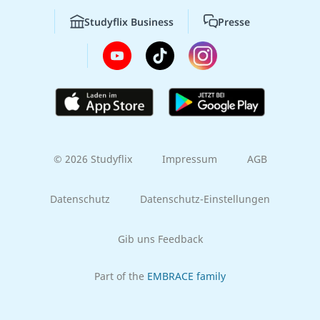
Studyflix Business
Presse
© 2026 Studyflix
Impressum
AGB
Datenschutz
Datenschutz-Einstellungen
Gib uns Feedback
Part of the
EMBRACE family