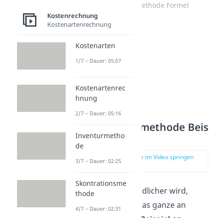
Skontrationsmethode Formel
Kostenrechnung
Kostenartenrechnung
Kostenarten
1/7 – Dauer: 05:07
Kostenartenrec
hnung
2/7 – Dauer: 05:16
Skontrationsmethode Beis
Inventurmetho
piel
de
zur Stelle im Video springen
3/7 – Dauer: 02:25
(00:38)
Skontrationsme
Damit das verständlicher wird,
thode
schauen wir uns das ganze an
4/7 – Dauer: 02:31