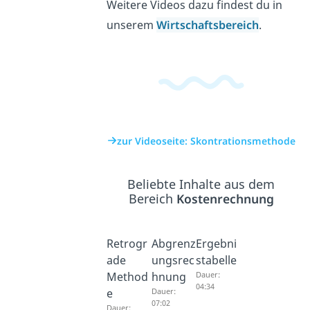
Weitere Videos dazu findest du in
unserem
Wirtschaftsbereich
.
zur Videoseite: Skontrationsmethode
Beliebte Inhalte aus dem
Bereich
Kostenrechnung
Retrogr
Abgrenz
Ergebni
ade
ungsrec
stabelle
Method
hnung
Dauer:
04:34
e
Dauer:
07:02
Dauer: