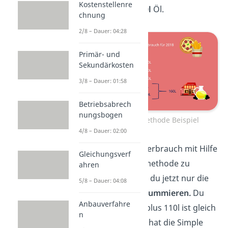
Kostenstellenre
31.12.2018 bei
340l
Öl.
chnung
2/8 – Dauer: 04:28
Primär- und
Sekundärkosten
3/8 – Dauer: 01:58
Betriebsabrech
nungsbogen
Skontrationsmethode Beispiel
4/8 – Dauer: 02:00
Um den Materialverbrauch mit Hilfe
Gleichungsverf
der Skontrationsmethode zu
ahren
berechnen, musst du jetzt nur die
5/8 – Dauer: 04:08
beiden
Abgänge summieren.
Du
Anbauverfahre
rechnest also 50l plus 110l ist gleich
n
160l.
Im Jahr 2018 hat die Simple