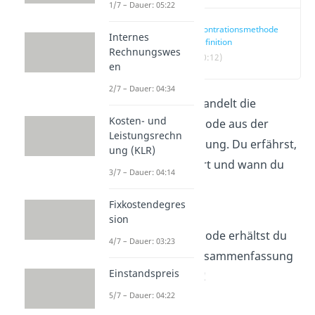
1/7 – Dauer: 05:22
Skontrationsmethode
Internes
Definition
Rechnungswes
(00:12)
en
2/7 – Dauer: 04:34
Dieser Artikel behandelt die
Kosten- und
Skontrationsmethode aus der
Leistungsrechn
Kostenartenrechnung. Du erfährst,
ung (KLR)
wie sie funktioniert und wann du
3/7 – Dauer: 04:14
sie anwendest.
Fixkostendegres
In dem
Lernvideo
sion
Skontrationsmethode erhältst du
4/7 – Dauer: 03:23
eine kompakte Zusammenfassung
Einstandspreis
zu diesem Thema!
5/7 – Dauer: 04:22