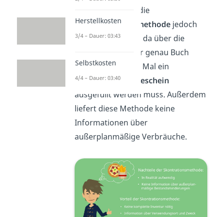
In der Realität ist die
Herstellkosten
Fortschreibungsmethode
jedoch
3/4 – Dauer: 03:43
relativ
aufwendig,
da über die
Entnahmen immer genau Buch
Selbstkosten
geführt und jedes Mal ein
4/4 – Dauer: 03:40
Materialentnahmeschein
ausgefüllt werden muss. Außerdem
liefert diese Methode keine
Informationen über
außerplanmäßige Verbräuche.