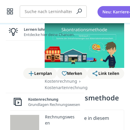
Suche
Neu: Karriere
Lernen lohnt sich!
Entdecke hier deine Chancen.
Lernplan
Merken
Link teilen
Kostenrechnung
Kostenartenrechnung
Skontrationsmethode
Kostenrechnung
Grundlagen Rechnungswesen
Rechnungswes
Wichtige Inhalte in diesem
en
Video