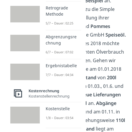
einem konkreten
Beispiel
an.
Retrograde
Betrachten wir dazu die Simple
Methode
GmbH. Zur Herstellung ihrer
5/7 – Dauer: 02:25
Produkte
Pizza
und
Pommes
benötigt die Simple GmbH
Speiseöl.
Abgrenzungsre
Am Ende des Jahres 2018 möchte
chnung
sie nun den gesamten Ölverbrauch
6/7 – Dauer: 07:02
für 2018 bestimmen. Gehen wir
Ergebnistabelle
davon aus, dass sie am 01.01.2018
7/7 – Dauer: 04:34
einen
Anfangsbestand
von
200l
Speiseöl hatte. Am 01.03., 01.6. und
Kostenrechnung
01.09. kommen
neue Lieferungen
Kostenstellenrechnung
von jeweils
100l Öl
an.
Abgänge
Kostenstelle
finden am 01.07. und am 01.11. in
1/8 – Dauer: 03:54
Höhe von
50l
beziehungsweise
110l
statt. Der
Endbestand
liegt am