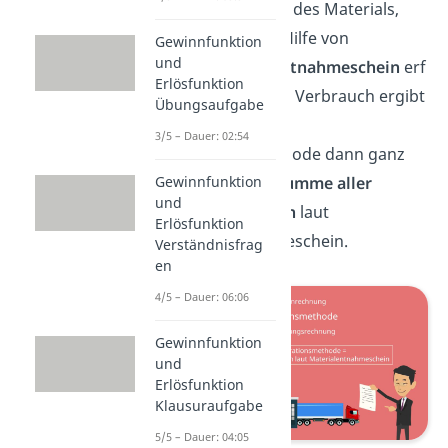
bei der Entnahme des Materials,
zum Beispiel mit Hilfe von
Gewinnfunktion
und
einem
Materialentnahmeschein
erf
Erlösfunktion
asst. Der gesamte Verbrauch ergibt
Übungsaufgabe
sich mithilfe der
3/5 – Dauer: 02:54
Skontrationsmethode dann ganz
Gewinnfunktion
einfach aus der
Summe aller
und
Entnahmemengen
laut
Erlösfunktion
Materialentnahmeschein.
Verständnisfrag
en
4/5 – Dauer: 06:06
Gewinnfunktion
und
Erlösfunktion
Klausuraufgabe
5/5 – Dauer: 04:05