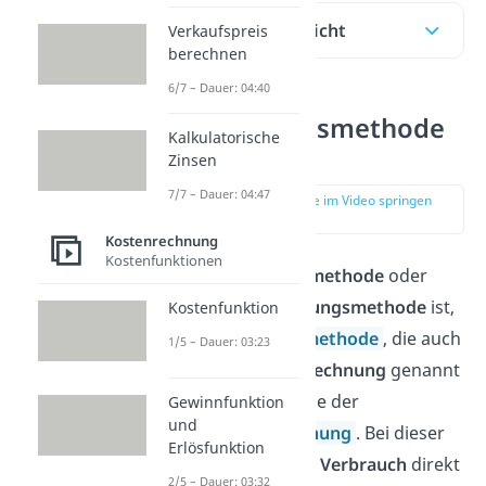
Inhaltsübersicht
Verkaufspreis
berechnen
6/7 – Dauer: 04:40
Skontrationsmethode
Kalkulatorische
Definition
Zinsen
7/7 – Dauer: 04:47
zur Stelle im Video springen
(00:12)
Kostenrechnung
Kostenfunktionen
Die
Skontrationsmethode
oder
auch
Fortschreibungsmethode
ist,
Kostenfunktion
wie die
Inventurmethode
, die auch
1/5 – Dauer: 03:23
Fortschreibungsrechnung
genannt
wird, eine Methode der
Gewinnfunktion
und
Kostenartenrechnung
. Bei dieser
Erlösfunktion
Methode wird der
Verbrauch
direkt
2/5 – Dauer: 03:32