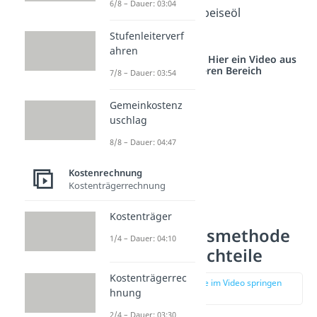
6/8 – Dauer: 03:04
GmbH also 160l Speiseöl
verbraucht.
Stufenleiterverf
ahren
Studyflix vernetzt: Hier ein Video aus
einem anderen Bereich
7/8 – Dauer: 03:54
Gemeinkostenz
uschlag
8/8 – Dauer: 04:47
Kostenrechnung
Kostenträgerrechnung
Kostenträger
Skontrationsmethode
1/4 – Dauer: 04:10
Vor- und Nachteile
Kostenträgerrec
zur Stelle im Video springen
hnung
(01:44)
2/4 – Dauer: 03:30