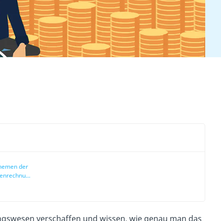
Themen der
lenrechnung
ck
ungswesen verschaffen und wissen, wie genau man das