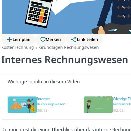
Lernplan
Merken
Link teilen
Kostenrechnung
Grundlagen Rechnungswesen
Internes Rechnungswesen
Wichtige Inhalte in diesem Video
Internes
Wichtige 
Rechnungswesen
Kostenstel
Definition
im Überbli
(00:15)
(02:05)
Du möchtest dir einen Überblick über das interne Rechn