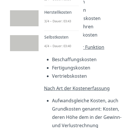
Materialkosten
Personalkosten
Herstellkosten
Dienstleistungskosten
3/4 – Dauer: 03:43
Steuern, Gebühren
Betriebsmittelkosten
Selbstkosten
4/4 – Dauer: 03:40
Nach betrieblicher Funktion
Beschaffungskosten
Fertigungskosten
Vertriebskosten
Nach Art der Kostenerfassung
Aufwandsgleiche Kosten, auch
Grundkosten genannt: Kosten,
deren Höhe dem in der Gewinn-
und Verlustrechnung