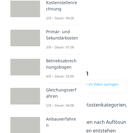
Kostenstellenre
chnung
2/8 – Dauer: 04:28
Primär- und
Sekundärkosten
3/8 – Dauer: 01:58
Betriebsabrech
nungsbogen
Kostenarten
4/8 – Dauer: 02:00
zur Stelle im Video springen
(00:40)
Gleichungsverf
ahren
Kostenarten sind Kostenkategorien,
5/8 – Dauer: 04:08
die in
Anbauverfahre
einem Unternehmen nach Auflösun
n
g der Gesamtkosten entstehen