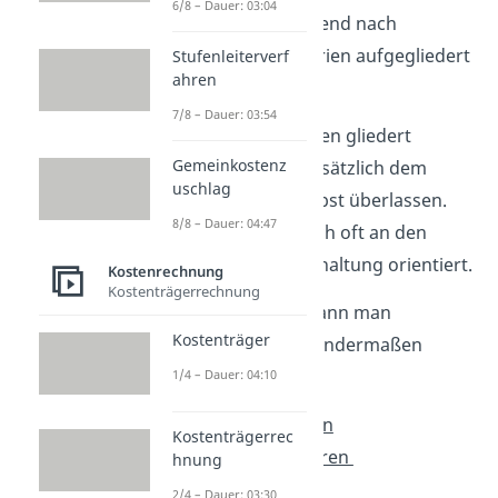
6/8 – Dauer: 03:04
und die anschließend nach
bestimmten Kriterien aufgegliedert
Stufenleiterverf
ahren
werden können.
7/8 – Dauer: 03:54
Wie die Kostenarten gliedert
Gemeinkostenz
werden, ist grundsätzlich dem
uschlag
Unternehmen selbst überlassen.
8/8 – Dauer: 04:47
Allerdings wird sich oft an den
Konten
der Buchhaltung orientiert.
Kostenrechnung
Kostenträgerrechnung
Im Allgemeinen kann man
Kostenträger
Kostenarten folgendermaßen
gliedern:
1/4 – Dauer: 04:10
Nach verbrauchten
Kostenträgerrec
Produktionsfaktoren
hnung
2/4 – Dauer: 03:30