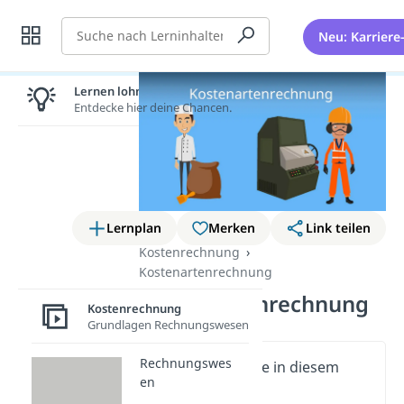
Suche
Neu: Karriere
Lernen lohnt sich!
Entdecke hier deine Chancen.
Lernplan
Merken
Link teilen
Kostenrechnung
Kostenartenrechnung
Kostenartenrechnung
Kostenrechnung
Grundlagen Rechnungswesen
Rechnungswes
Wichtige Inhalte in diesem
en
Video