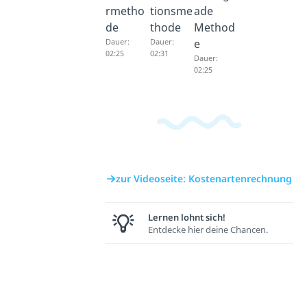
rmetho
tionsme
ade
de
thode
Method
Dauer:
Dauer:
e
02:25
02:31
Dauer:
02:25
zur Videoseite: Kostenartenrechnung
Lernen lohnt sich!
Entdecke hier deine Chancen.