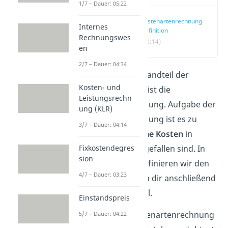
1/7 – Dauer: 05:22
Kostenartenrechnung
Internes
Definition
Rechnungswes
(00:14)
en
2/7 – Dauer: 04:34
Ein wichtiger Bestandteil der
Kosten- und
Kostenrechnung
ist die
Leistungsrechn
Kostenartenrechnung. Aufgabe der
ung (KLR)
Kostenartenrechnung ist es zu
3/7 – Dauer: 04:14
bestimmen,
welche Kosten
in
welcher Höhe
angefallen sind. In
Fixkostendegres
sion
diesem Beitrag definieren wir den
4/7 – Dauer: 03:23
Begriff und zeigen dir anschließend
ein Rechenbeispiel.
Einstandspreis
Wenn du die Kostenartenrechnung
5/7 – Dauer: 04:22