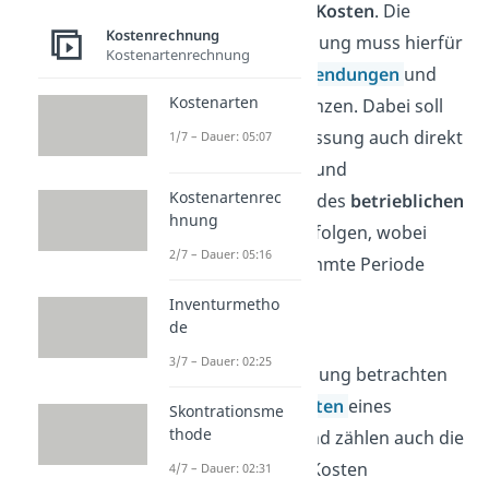
der
angefallenen Kosten
. Die
Kostenrechnung
Kostenartenrechnung muss hierfür
Kostenartenrechnung
Erträge
von
Aufwendungen
und
Kostenarten
Leistungen abgrenzen. Dabei soll
neben dieser Erfassung auch direkt
1/7 – Dauer: 05:07
eine Abgrenzung und
Kostenartenrec
Systematisierung des
betrieblichen
hnung
Werteverzehrs
erfolgen, wobei
2/7 – Dauer: 05:16
immer eine bestimmte Periode
betrachtet wird.
Inventurmetho
de
Im Rahmen der
3/7 – Dauer: 02:25
Kostenartenrechnung betrachten
wir die
Primärkosten
eines
Skontrationsme
thode
Unternehmens und zählen auch die
kalkulatorischen Kosten
4/7 – Dauer: 02:31