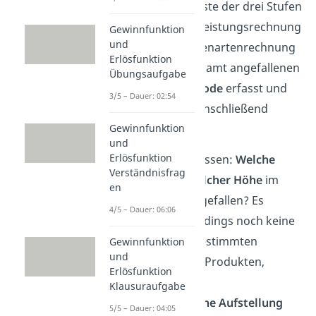
gleichzeitig die erste der drei Stufen
der Kosten- und Leistungsrechnung
Gewinnfunktion
und
(KLR). In der Kostenartenrechnung
Erlösfunktion
werden die insgesamt angefallenen
Übungsaufgabe
Kosten einer Periode
erfasst und
3/5 – Dauer: 02:54
die Kostenarten anschließend
Gewinnfunktion
gegliedert.
und
Erlösfunktion
Wir wollen also wissen:
Welche
Verständnisfrag
Kosten
sind in
welcher Höhe
im
en
Unternehmen angefallen? Es
4/5 – Dauer: 06:06
erfolgt dabei allerdings noch keine
Zurechnung zu bestimmten
Gewinnfunktion
und
Abteilungen oder Produkten,
Erlösfunktion
sondern lediglich
Klausuraufgabe
eine
grundsätzliche Aufstellung
5/5 – Dauer: 04:05