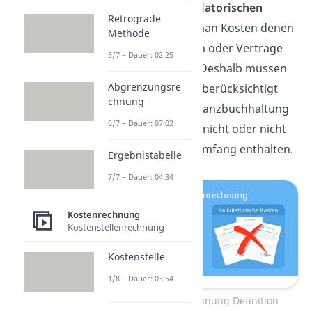
dazu. Unter
kalkulatorischen
Retrograde
Kosten
versteht man Kosten denen
Methode
keine Rechnungen oder Verträge
5/7 – Dauer: 02:25
zugrunde liegen. Deshalb müssen
Abgrenzungsre
sie kalkulatorisch berücksichtigt
chnung
werden. In der Finanzbuchhaltung
6/7 – Dauer: 07:02
sind diese Kosten nicht oder nicht
in dem gleichen Umfang enthalten.
Ergebnistabelle
7/7 – Dauer: 04:34
Kostenrechnung
Kostenstellenrechnung
Kostenstelle
1/8 – Dauer: 03:54
Kostenartenrechnung Definition