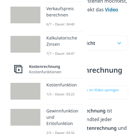
noch schneller verstehen möchtest,
Verkaufspreis
dann schau dir direkt das
Video
berechnen
dazu an!
6/7 – Dauer: 04:40
Kalkulatorische
Inhaltsübersicht
Zinsen
7/7 – Dauer: 04:47
Kostenrechnung
Kostenartenrechnung
Kostenfunktionen
Definition
Kostenfunktion
zur Stelle im Video springen
1/5 – Dauer: 03:23
(00:14)
Die
Kostenartenrechnung
ist
Gewinnfunktion
und
ein zentrale Bestandteil jeder
Erlösfunktion
betrieblichen Kostenrechnung
und
2/5 – Dauer: 03:32